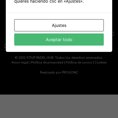
quieres haciendo clic en «Ajustes».
Ajustes
Aceptar todo
© 2021 FITUP PADEL HUB. Todos los derechos reservados.
Aviso legal
|
Política de privacidad
|
Política de socios
|
Cookies
Realizado por
PROGONZ