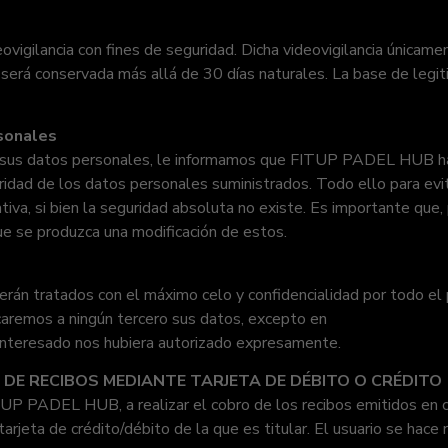
ilancia con fines de seguridad. Dicha videovigilancia únicame
 será conservada más allá de 30 días naturales. La base de legit
rsonales
de sus datos personales, le informamos que FITUP PADEL HUB h
uridad de los datos personales suministrados. Todo ello para evit
tiva, si bien la seguridad absoluta no existe. Es importante q
ue se produzca una modificación de estos.
n tratados con el máximo celo y confidencialidad por todo el p
aremos a ningún tercero sus datos, excepto en
 interesado nos hubiera autorizado expresamente.
DE RECIBOS MEDIANTE TARJETA DE DÉBITO O CRÉDITO
ADEL HUB, a realizar el cobro de los recibos emitidos en co
a tarjeta de crédito/débito de la que es titular. El usuario se hac