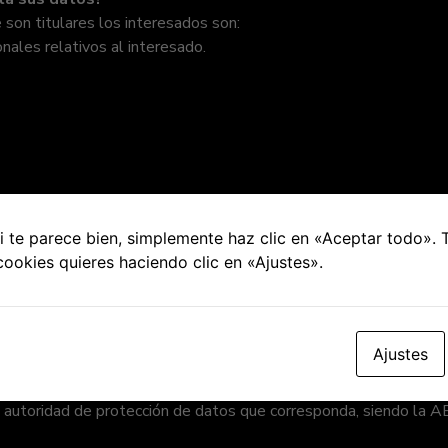
son titulares los interesados son:
onales relativos al interesado.
nto.
 podrán ejercer sus derechos de protección de datos personales 
eo electrónico habilitado a tal efecto, villanuevadelacanada@f
icación equivalente. Modelos, formularios y más información di
 te parece bien, simplemente haz clic en «Aceptar todo».
ñola de Protección de Datos, en adelante, AEPD, www.aepd.es.
cookies quieres haciendo clic en «Ajustes».
 el consentimiento para cualquier finalidad específica otorgada en
a su retirada.
Ajustes
sidere que no se tratan mis datos correctamente?
 son tratados correctamente por FITUP PADEL HUB, puede dirigi
utoridad de protección de datos que corresponda, siendo la AEPD