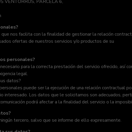
OS VENTORROS, PARCELA 6,
m
sonales?
nos facilita con la finalidad de gestionar la relación contractu
eresados ofertas de nuestros servicios y/o productos de su
tos personales?
ecesario para la correcta prestación del servicio ofrecido, así 
igencia legal.
 sus datos?
rsonales puede ser la ejecución de una relación contractual poten
opio interesado. Los datos que le solicitamos son adecuados, per
omunicación podrá afectar a la finalidad del servicio o la imposib
atos?
ngún tercero, salvo que se informe de ello expresamente.
ta sus datos?