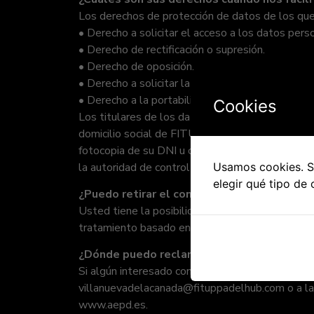
Los derechos de protección de datos de los que 
• Derecho a solicitar el acceso a los datos pers
• Derecho de rectificación o supresión.
• Derecho de oposición.
• Derecho a solicitar la limitación de su tratamie
• Derecho a la portabilidad de los datos.
Cookies
Los titulares de los datos personales obtenidos
domicilio social de FITUP PADEL HUB, o al corr
fotocopia de su DNI u otro documento de identif
Usamos cookies. Si
la autoridad de control nacional, Agencia Espa
elegir qué tipo de 
¿Puedo retirar el consentimiento?
Usted tiene la posibilidad y el derecho a retirar
tratamiento basado en el consentimiento previo 
¿Dónde puedo reclamar en caso de que con
Si algún interesado considera que sus datos no
villanuevadelacanada@fituppadelhub.com o a la a
www.aepd.es.