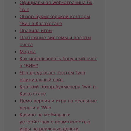
Официальная web-страница бк
1win
Обзор букмекерской конторы
1Вин в Казахстане
Правила игры
Платежные системы и валюты
счета
Маржа
Как использовать бонусный счет
в 1ВИН?
Что предлагает гостям 1win
официальный сайт
Краткий обзор букмекера 1win в
Казахстане
Демо версия и игра на реальные
деньги в 1Win
Казино на мобильных
устройствах с возможностью
игры на реальные деньги