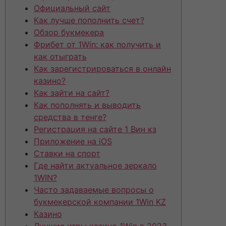
Oфициальный сайт
Как лучше пополнить счет?
Обзор букмекера
Фрибет от 1Win: как получить и
как отыграть
Как зарегистрироваться в онлайн
казино?
Как зайти на сайт?
Как пополнять и выводить
средства в тенге?
Регистрация на сайте 1 Вин кз
Приложение на iOS
Ставки на спорт
Где найти актуальное зеркало
1WIN?
Часто задаваемые вопросы о
букмекерской компании 1Win KZ
Казино
Лучшие игры казино 1Win в 2023