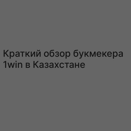
называлась FirstBet. Букмекер достаточно популярен
и в странах СНГ и ориентирован на русскоязычных
игроков. Бонусы на спорт в 1 Win предлагаются и за
дальнейшее пополнение счета. Скачав последнюю
версию мобильного приложения, можно получить
дополнительный бонус.
Краткий обзор букмекера
1win в Казахстане
Ставки в режиме-лайв охватывают большинство
популярных событий из мира спорта. Маржа,
которую взимает букмекерская компания,
составляет от пяти до семи процентов.
После получения бонуса на экспресс, меня 1Win стал
особенно радовать. Постоянно высокий
коэффициент, есть достаточно большое