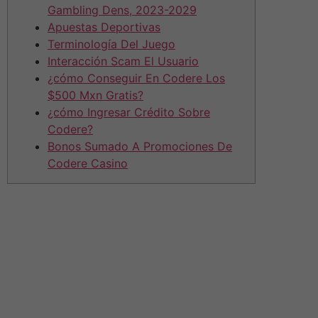
Gambling Dens, 2023-2029
Apuestas Deportivas
Terminología Del Juego
Interacción Scam El Usuario
¿cómo Conseguir En Codere Los
$500 Mxn Gratis?
¿cómo Ingresar Crédito Sobre
Codere?
Bonos Sumado A Promociones De
Codere Casino
Se trata sobre una apartado sobre el que tendrías que
seguir tus partidos igual que durante un establecimiento
actual, pero a través de video. Además, también tienes
la posibilidad de interactuar con los sumado a las
crupieres reales. Si tienes problemas sobre cómo
funciona Codere apuestas, rápidamente podrás
despejarlas. La aplicación de online casino Codere