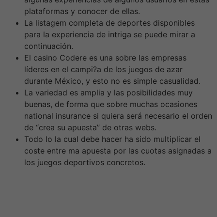
plataformas y conocer de ellas.
La listagem completa de deportes disponibles
para la experiencia de intriga se puede mirar a
continuación.
El casino Codere es una sobre las empresas
líderes en el campi?a de los juegos de azar
durante México, y esto no es simple casualidad.
La variedad es amplia y las posibilidades muy
buenas, de forma que sobre muchas ocasiones
national insurance si quiera será necesario el orden
de “crea su apuesta” de otras webs.
Todo lo la cual debe hacer ha sido multiplicar el
coste entre ma apuesta por las cuotas asignadas a
los juegos deportivos concretos.
Las apuestas gratuitas en el sitio web para Codere son
mi forma de incentivo con el que los jugadores podrian
cubrir una apostando realizada en mi serie de juegos
deportivos. En la mayoría de mis casos, las free bets no