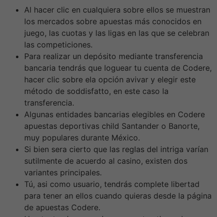
Al hacer clic en cualquiera sobre ellos se muestran
los mercados sobre apuestas más conocidos en
juego, las cuotas y las ligas en las que se celebran
las competiciones.
Para realizar un depósito mediante transferencia
bancaria tendrás que loguear tu cuenta de Codere,
hacer clic sobre ela opción avivar y elegir este
método de soddisfatto, en este caso la
transferencia.
Algunas entidades bancarias elegibles en Codere
apuestas deportivas child Santander o Banorte,
muy populares durante México.
Si bien sera cierto que las reglas del intriga varían
sutilmente de acuerdo al casino, existen dos
variantes principales.
Tú, asi como usuario, tendrás complete libertad
para tener an ellos cuando quieras desde la página
de apuestas Codere.