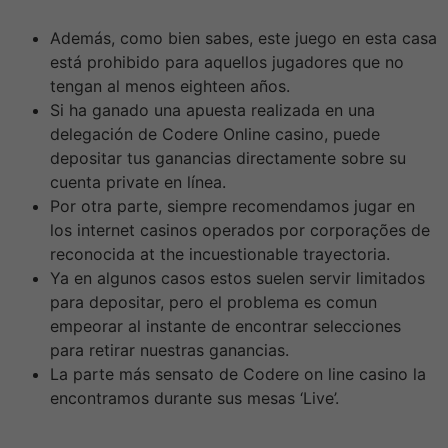
Además, como bien sabes, este juego en esta casa
está prohibido para aquellos jugadores que no
tengan al menos eighteen años.
Si ha ganado una apuesta realizada en una
delegación de Codere Online casino, puede
depositar tus ganancias directamente sobre su
cuenta private en línea.
Por otra parte, siempre recomendamos jugar en
los internet casinos operados por corporações de
reconocida at the incuestionable trayectoria.
Ya en algunos casos estos suelen servir limitados
para depositar, pero el problema es comun
empeorar al instante de encontrar selecciones
para retirar nuestras ganancias.
La parte más sensato de Codere on line casino la
encontramos durante sus mesas ‘Live’.
Esta es la única oportunidad de aprovechar la
bonificación you otras ofertas pra los nuevos