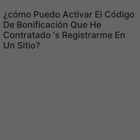
positivas.
¿cómo Puedo Activar El Código
De Bonificación Que He
Contratado ‘s Registrarme En
Un Sitio?
Puede ver el resguardo de tu apuesta en una esquina
superior derecha de la página net, en «Resguardo sobre
la casa para apuestas». Sin embargo, para activar este
bono de bienvenida u otras promociones es necesario
recargar al menos MX$200. En cuanto a new retiros la
organizacion permite solicitar algun mínimo de MX$10 a
través de sus Book. Una vez sea verificada la cuenta,
este usuario podrá despojar lo que quiera, sin ningún
modelo de restricciones. La compañía cuenta scam
puntos físicos y apuestas en línea mediante su página
Web y réussi à aplicación móvil.