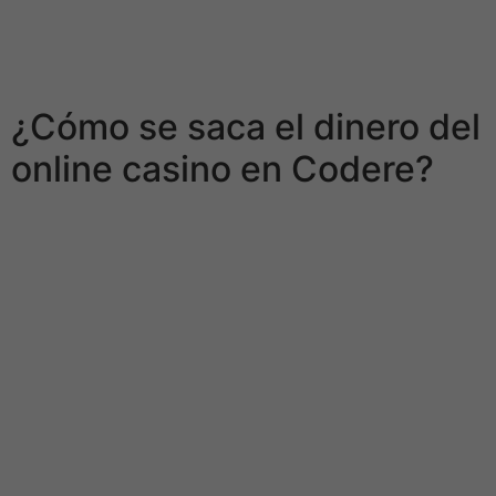
muy fácilmente desde la propia App Store. Pero para
aquellos o qual tienen Android, este sistema de obten
es muy sencillo y en su web encontrarás los enlaces.
¿Cómo se saca el dinero del
online casino en Codere?
¿ Có mo puedo retirar el peculio de mi cuenta? Es muy
sencillo, tan solo puedes solicitar un recaudación en un
guide autorizado desde un apartado “ Cobros” del
menú derecho de nuestra web Codere. mx,
posteriormente podrá s procesarlo en cualquiera sobre
nuestros má t de 50 book´ s autorizados.
Los jugadores deberían considerar un uso del Bonos de
Bienvenida sobre Codere, puesto que es una forma fácil
de iniciarse sobre el casino. Ofrece a los jugadores la
posibilidad sobre doblar su bankroll inicial y des da