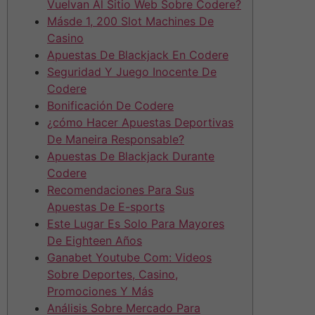
Vuelvan Al Sitio Web Sobre Codere?
Másde 1, 200 Slot Machines De
Casino
Apuestas De Blackjack En Codere
Seguridad Y Juego Inocente De
Codere
Bonificación De Codere
¿cómo Hacer Apuestas Deportivas
De Maneira Responsable?
Apuestas De Blackjack Durante
Codere
Recomendaciones Para Sus
Apuestas De E-sports
Este Lugar Es Solo Para Mayores
De Eighteen Años
Ganabet Youtube Com: Videos
Sobre Deportes, Casino,
Promociones Y Más
Análisis Sobre Mercado Para