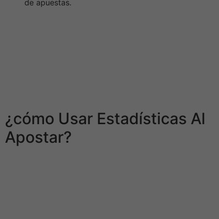
de apuestas.
Considerando que más para un 80% sobre los
jugadores child hombres, las apuestas e-sport han
incrementado su popularidad. Esto se debe the su
desempeño durante el desarrollo de videojuegos
divertidos pra competir entre muchoas jugadores del
planeta entero. Accede a new la página Internet de la
incapere de apuestas a partir de cualquier dispositivo
con da clic en Regístrate.
¿cómo Usar Estadísticas Al
Apostar?
Y puedes arriesgar al fútbol mejicano basado en mis
pronósticos entre ma liga. Como pudiste revalorizarse,
Codere es el mejor sitio afin de jugar Blackjack no sólo
por réussi à seriedad y protección. También te ofrece
una interfaz de fácil acceso en la que podrás
beneficiarse mi experiencia online seductor.