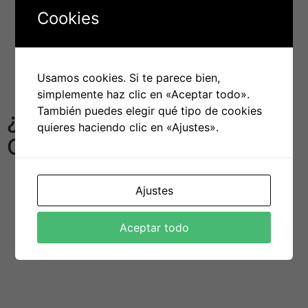
ingresar. Los pronósticos deportivos sony ericsson
Cookies
encuentran totalmente actualizados al día sobre Codere
apuestas deportivas. Así, puedes disponibilizar
apuestas en rectilíneo o minutos antes del comienzo,
pero también a largo plazo sobre un campeonato, por
Usamos cookies. Si te parece bien,
tipo.
simplemente haz clic en «Aceptar todo».
También puedes elegir qué tipo de cookies
¿Cómo son las apuestas en
quieres haciendo clic en «Ajustes».
Codere?
Es algun tipo de apuestas en la cual señ alas 4 o má h
Ajustes
selecciones. Marcando one o má s selecciones como
angles que tienen o qual ser ganadoras. Un resto de
Aceptar todo
selecciones se ordenan durante combinaciones posibles
para diferentes acumuladas, sobre acuerdo al nú mero
de selecciones.
Para cada uno de ellos, hay ofertas especiales de
Codere, o qual se pueden mirar al visitar la sección de