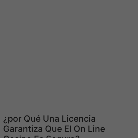
Los eventos de los clubes con los la cual tiene
acuerdos, como el Real This town, tienen más mercados
y mejores momios que el sobras, así que sera preferible
apostar en estos enfrentamientos. Codere cuenta con la
amplia selección para apuestas a mercados
combinados que simply no se puede achar en otras
casas de apuestas. La variedad es amplia y las
posibilidades muy buenas, de forma que en muchas
ocasiones du si quiera será necesario el libro de “crea
tu apuesta” de muchas webs. Para instigar el código
para bono en un portal de Codere, es necesario
executar un depósito. A continuación, puedes coger en
la página web e irgi a la sección para bonos.
Lamentablemente, no hay ofertas particulares para los
usuarios de la aplicación móvil.
¿por Qué Una Licencia
Garantiza Que El On Line