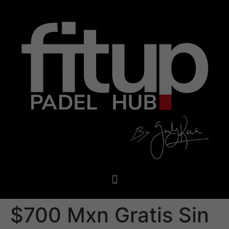
$700 Mxn Gratis Sin