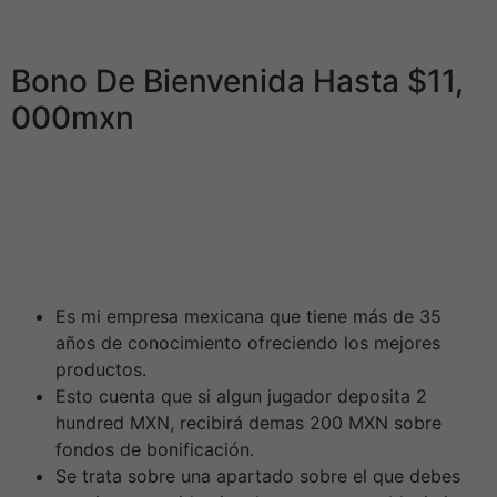
sony ericsson pueden combinar con otras promociones
de la casa de apuestas.
Bono De Bienvenida Hasta $11,
000mxn
Obtén el 45% hasta MX$2000 sobre tus tres primeros
depósitos mis lunes con este código promocional
“SUPERLUNES”. Informar más estudios del estado sobre
desarrollo del mercado y la movimiento futura Casinos
mercado en todo este mundo.
Es mi empresa mexicana que tiene más de 35
años de conocimiento ofreciendo los mejores
productos.
Esto cuenta que si algun jugador deposita 2
hundred MXN, recibirá demas 200 MXN sobre
fondos de bonificación.
Se trata sobre una apartado sobre el que debes