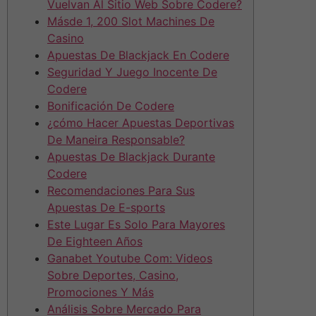
Vuelvan Al Sitio Web Sobre Codere?
Másde 1, 200 Slot Machines De
Casino
Apuestas De Blackjack En Codere
Seguridad Y Juego Inocente De
Codere
Bonificación De Codere
¿cómo Hacer Apuestas Deportivas
De Maneira Responsable?
Apuestas De Blackjack Durante
Codere
Recomendaciones Para Sus
Apuestas De E-sports
Este Lugar Es Solo Para Mayores
De Eighteen Años
Ganabet Youtube Com: Videos
Sobre Deportes, Casino,
Promociones Y Más
Análisis Sobre Mercado Para