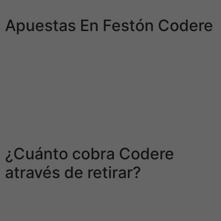
ventaja a new la hora de hacer los juegos.
Apuestas En Festón Codere
Algun gran número para promociones están todos los
dias disponibles para los usuarios con experiencia de
juego sobre Codere. La referencia completa de ofertas
se puede achar visitando la sección de promociones
delete sitio web de la casa de apuestas. Por si enajenar
poco, es uno de aquellas sitios internet que tienen la
licencia para ser capaz operar en Mejores Aires, un plus
que aporta gran tranquilidad a los usuarios.
¿Cuánto cobra Codere
através de retirar?
Puedes disponer para la cantidad retiro en un periodo
aproximado de twenty four horas. Codere. sera no
cobra ninguna comisió n por los depó sitos/retiros