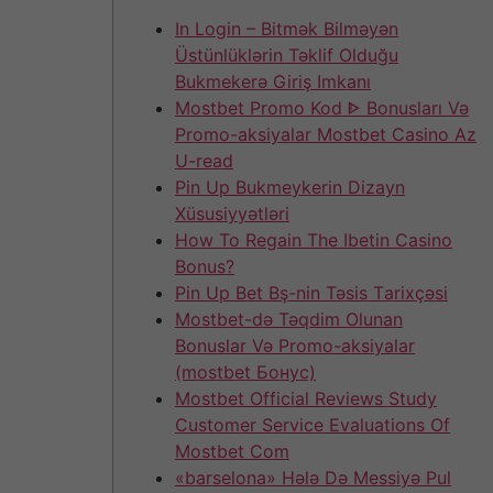
In Login – Bitmək Bilməyən
Üstünlüklərin Təklif Olduğu
Bukmekerə Giriş Imkanı
Mostbet Promo Kod ᐈ Bonusları Və
Promo-aksiyalar Mostbet Casino Az
U-read
Рin Uр Bukmеykеrin Dizаyn
Xüsusiyyətləri
How To Regain The Ibetin Casino
Bonus?
Рin Uр Bеt Bş-nin Təsis Tаrixçəsi
Mostbet-də Təqdim Olunan
Bonuslar Və Promo-aksiyalar
(mostbet Бонус)
Mostbet Official Reviews Study
Customer Service Evaluations Of
Mostbet Com
«barselona» Hələ Də Messiyə Pul