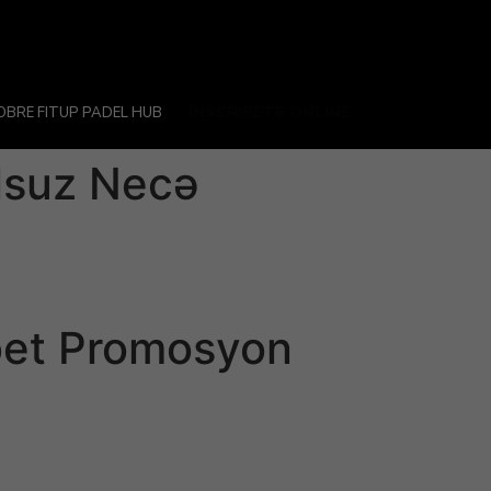
INSCRÍBETE ONLINE
OBRE FITUP PADEL HUB
lsuz Necə
bet Promosyon