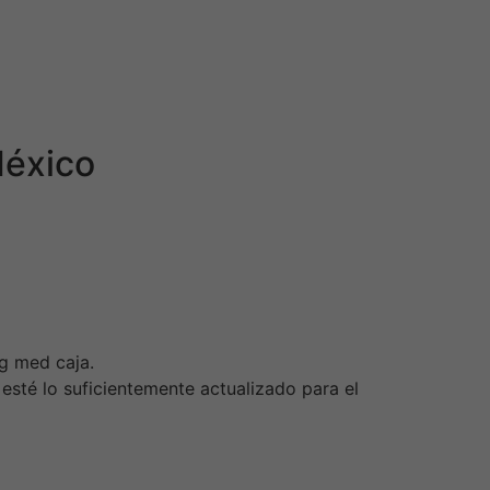
para casino Codere.
scar en los angeles tienda oficial para
gar un archivador APK desde este sitio web
México
no de los métodos disponibles y deposite la
el resultado. Puede ver el expediente de
 Codere sumado a registrarse se nos ofrecen
ag med caja.
esté lo suficientemente actualizado para el
más, los equipos mexicanos han firmado un