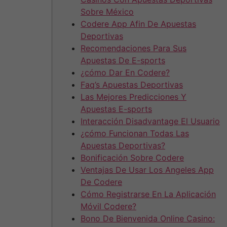
Sobre México
Codere App Afin De Apuestas
Deportivas
Recomendaciones Para Sus
Apuestas De E-sports
¿cómo Dar En Codere?
Faq’s Apuestas Deportivas
Las Mejores Predicciones Y
Apuestas E-sports
Interacción Disadvantage El Usuario
¿cómo Funcionan Todas Las
Apuestas Deportivas?
Bonificación Sobre Codere
Ventajas De Usar Los Angeles App
De Codere
Cómo Registrarse En La Aplicación
Móvil Codere?
Bono De Bienvenida Online Casino: