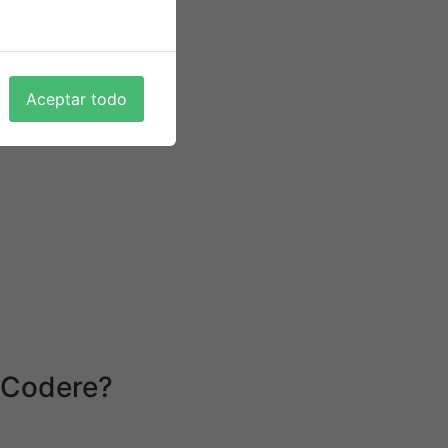
xcellent de la pantalla puede ver algun menú
Aceptar todo
cia más cercana durante el sitio net oficial
po real, realizando apuestas basadas durante
obre las diferentes secciones. Allí podrá
sitio. También podra encontrar una reseña del
che universit?t código promocional ‘s finalizar
cas durante su Arsenal, incluida la retirada
l gusto. El pago ze realizará en los mismos
rio tener un dispositivo potente.
e Codere?
éxico. Sin embargo, mis servicios entre ma