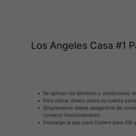
monto del primer deposito debe servir mí nim
El proceso para dispensar la app de Codere d
aplicaciones, llamada Apple company Store. P
de Codere.
Los Angeles Casa #1 P
Se aplican los términos sumado a condiciones
cantidad requerida. Para apostar, tendrá que a
apuestas sumado a verificar el trabajo en su
bonos.
Se aplican los términos y condiciones d
Para retirar dinero sobre su cuenta per
Simplemente debes asegurarte de contar 
correcto funcionamiento.
Descarga la app para Codere para iOS y
Evalúa todas las probabilidades anteriorment