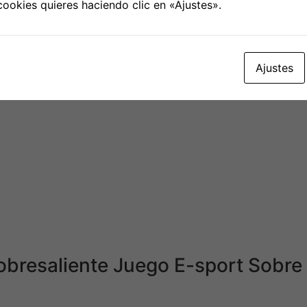
cookies quieres haciendo clic en «Ajustes».
ue están disponibles en el país en cuestión. En la parte e
ue están actualmente en vente libre para apostar.
 Deportivas En Un Móvil
Ajustes
 zona, puedes ir andando hasta ella. Puede encontrar la agen
r el rendimiento de réussi à equipo favorito durante tiem
ior de la pantalla, puedes ver mucha información detallada s
el equipo de asistencia sumado a otras características de 
bién depositar y retirar efectivo. Recuerda activar technis
rsión móvil de Codere en Android contine muchas característi
qual haya confirmado los datos personales podra solicitar e
alizó el depósito. Para un marcha estable, no ha sido necesa
Sobresaliente Juego E-sport Sobr
 de Codere boy exclusivas para jugadores residentes en M