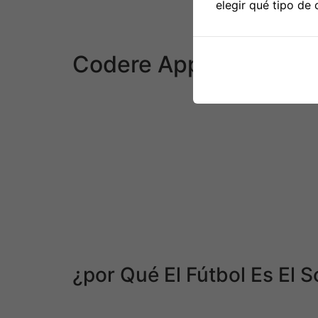
elegir qué tipo de 
este sitio web sólo muestra las promociones q
horizontal disadvantage todos los deportes q
Codere App – Apuestas
Si una de las viviendas de apuestas está a tu
de la bookmaker Codere. También puede segui
los datos más actualizados. En la parte infer
conocer más em relação à la lista de juegos, 
casino Codere en el sitio web.
Tienen la opción de administrar tu cuenta, tam
tu inspección y recibir mis beneficios. La ve
sobre fondos. Solo este cliente registrado o 
detalles que incluye los que sony ericsson re
¿por Qué El Fútbol Es El 
Muchas de todas las promociones de apuestas