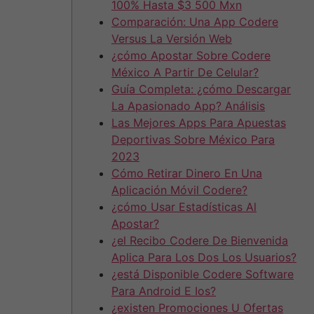
100% Hasta $3 500 Mxn
Comparación: Una App Codere
Versus La Versión Web
¿cómo Apostar Sobre Codere
México A Partir De Celular?
Guía Completa: ¿cómo Descargar
La Apasionado App? Análisis
Las Mejores Apps Para Apuestas
Deportivas Sobre México Para
2023
Cómo Retirar Dinero En Una
Aplicación Móvil Codere?
¿cómo Usar Estadísticas Al
Apostar?
¿el Recibo Codere De Bienvenida
Aplica Para Los Dos Los Usuarios?
¿está Disponible Codere Software
Para Android E Ios?
¿existen Promociones U Ofertas