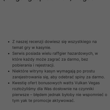
Oczywiście zazwyczaj nie będą to be able to istotne
zmiany, bo jednak bonusy i promocje nie zmieniają się
codziennie lub mają po prostu zbliżone parametry.
Serwis posiada wielu gier hazardowych, w które każdy
może zagrać za darmo, bez pobierania i rejestracji.
Z naszej recenzji dowiesz się wszystkiego na
temat gry w kasynie.
Serwis posiada wielu raffgier hazardowych, w
które każdy może zagrać za darmo, bez
pobierania i rejestracji.
Niektóre witryny kasyn wymagają po prostu
zarejestrowania się, aby odebrać spiny za darmo.
Kwestię ofert bonusowych watts Vulkan Vegas
rozłożyliśmy dla Was dosłownie na czynniki
pierwsze – błędem jednak byłoby nie wspomnieć o
tym yak te promocje aktywować.
Teraz pozostaje tyko czekać, aż dział finansów w