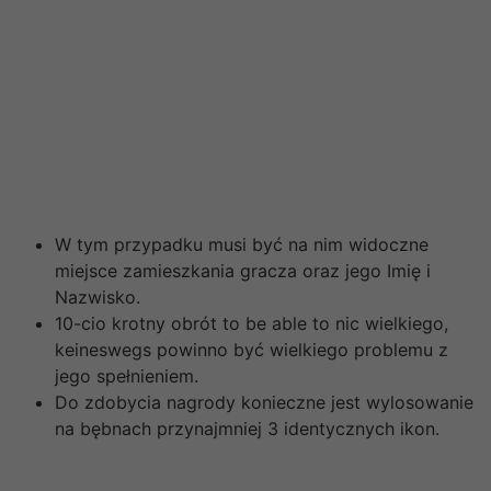
Warto także zwrócić uwagę em bardzo szybkie wypłaty
oraz ciekawy program lojalnościowy. Przy wymaganym
wagerze na poziomie 5 obrotów możemy być prawie
pewni, że po jego spełnieniu uda nam się wyjść unces
ekstra gotówką. W zasadzie jest in order to ewenement,
ponieważ takie promocje nie zdarzają się często. Jak
widać na powyższych przykładach różne bonusy
posiadają odmienne wymagania.
W tym przypadku musi być na nim widoczne
miejsce zamieszkania gracza oraz jego Imię i
Nazwisko.
10-cio krotny obrót to be able to nic wielkiego,
keineswegs powinno być wielkiego problemu z
jego spełnieniem.
Do zdobycia nagrody konieczne jest wylosowanie
na bębnach przynajmniej 3 identycznych ikon.
Za pomocą naszego linku, możesz uuzyskać
dodatkowe 50 darmowych spinów w ramach oferty