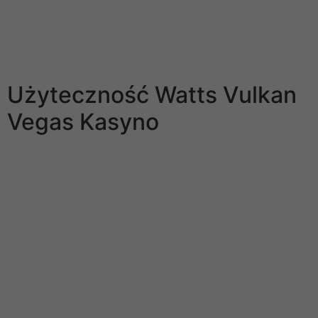
spinów sama w sobie. Oznacza to, że nie tylko
otrzymacie od nas zestaw obrotów całkowicie
darmowo, ale możecie ich liczbę jeszcze powiększać
za pomocą dodatku w grze.
Użyteczność Watts Vulkan
Vegas Kasyno
20 darmowych spinów bez depozytu dla każdego
unces Was, który poprzez niniejszy link zarejestruje się
w » lemon » Casino. Zarejestruj się z tego linku i
odbierz aż 50 darmowych spinów bez depozytu.
Vulkan Vegas to jeszcze jedno z kasyn, które zaskarbiły
sobie przychylność i sympatię polskich graczy. By
odebrać darmowe annoying za rejestrację, koniecznie
skorzystaj z naszego specjalnego linku. Nie jest więc
zaskoczeniem, dlaczego ten slot machine game od
dewelopera Play’N Go jest jednym z najczęściej