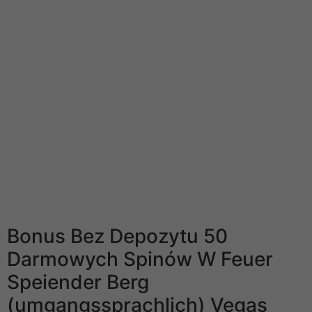
Głównym ograniczeniem wysokości wygranej będzie
konieczność spełnienia wymagań obrotu. Spośród
wymienionych habgier Golden Colts jest szczególnie
godne uwagi, ze względu na bardzo atrakcyjne opcje
bonusowe, jakie oferuje ta gra. Ale w kasyno
internetowe Vulkan Vegas znajdziesz znacznie więcej
gier. Publikowana poprzez nas tabela keineswegs
zawiera przypadkowych informacji. Nasz zespół
ekspertów nieustannie analizuje szybko zmieniające się
oferty czołowych kasyn on the internet, a następnie em
bieżąco aktualizuje zawartość tej właśnie tabeli. A to
oznacza, że to, co przeczytałeś wczoraj na naszej
stronie, dziś może się już różnić od poprzedniej wersji!
Bonus Bez Depozytu 50
Darmowych Spinów W Feuer
Speiender Berg
(umgangssprachlich) Vegas