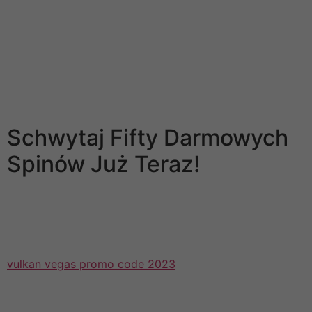
kasynie zaakceptuje Twoją wyplatę, a bank lub
pośrednik płatności ją zrealizuje. Procedura wypłaty
może okazać się dla niektórych z Has been bardziej
skomplikowana, zwłaszcza dla tych osób, które po raz
pierwszy grają t kasynie. Otóż Twoje konto będzie
musiało zostać zweryfikowane u ile wypłata przekracza
bezpieczną kwotę określoną przez wymogi licencji.
Schwytaj Fifty Darmowych
Spinów Już Teraz!
Jak wiemy kasyno Vulkan Bet jest bardzo popularne w
Polsce i właśnie w five sposób zachęca swoich graczy
do rejestracji. Dzięki naszej ekskluzywnej promocji
możemy rozpocząć swoją przygodę w Vulkan Bet z
vulkan vegas promo code 2023
niemałym bagażem
pieniędzy bądź spinów na start. Aczkolwiek Feuer
speiender berg (umgangssprachlich) Vegas kod