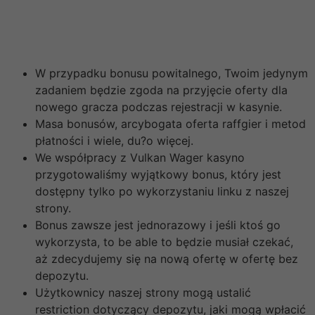
Motywem przewodnim slota są słodkości, co w
przypadku tego producenta jest popularnym
wybiegiem.
W przypadku bonusu powitalnego, Twoim jedynym
zadaniem będzie zgoda na przyjęcie oferty dla
nowego gracza podczas rejestracji w kasynie.
Masa bonusów, arcybogata oferta raffgier i metod
płatności i wiele, du?o więcej.
We współpracy z Vulkan Wager kasyno
przygotowaliśmy wyjątkowy bonus, który jest
dostępny tylko po wykorzystaniu linku z naszej
strony.
Bonus zawsze jest jednorazowy i jeśli ktoś go
wykorzysta, to be able to będzie musiał czekać,
aż zdecydujemy się na nową ofertę w ofertę bez
depozytu.
Użytkownicy naszej strony mogą ustalić
restriction dotyczący depozytu, jaki mogą wpłacić