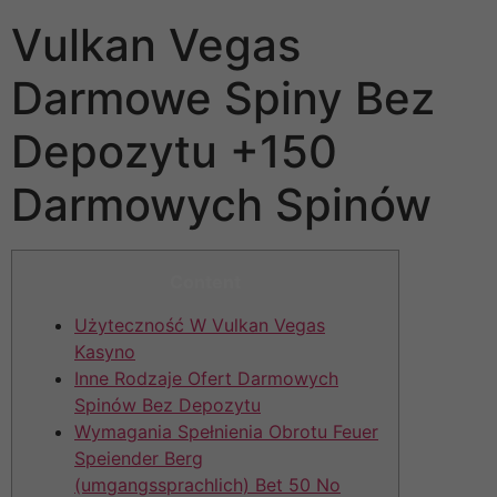
Vulkan Vegas
Darmowe Spiny Bez
Depozytu +150
Darmowych Spinów
Content
Użyteczność W Vulkan Vegas
Kasyno
Inne Rodzaje Ofert Darmowych
Spinów Bez Depozytu
Wymagania Spełnienia Obrotu Feuer
Speiender Berg
(umgangssprachlich) Bet 50 No