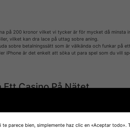
ela omgångar på spelautomater utan att behöva använda sina
ia från omsättningskrav, och kan alltså tas ut direkt. Hos 
över 150 olika spel.
a på 200 kronor vilket vi tycker är för mycket då minsta i
ler, vilket kan dra lace på uttag sobre aning.
uda sobre betalningssätt som är välkända och funkar på ett 
er iPhone är det enkelt att söka ut para spel som du vill sp
som ligger bakom många framgångsrika slots som mångfaldi
ande 1st bolag som hittas på börsen och sysslar med slots. 
å Ett Casino På Nätet
ch navigera bland slots från branschens bästa o allra popul
t mobilcasino, och du kan göra e när som helst, oavsett pla
ika sorters spel, slots, kortspel & liknande är ingenting nytt
 te parece bien, simplemente haz clic en «Aceptar todo».
 spela Bingo hos Leo Vegas Casino. Du hittar urvalet av Bi