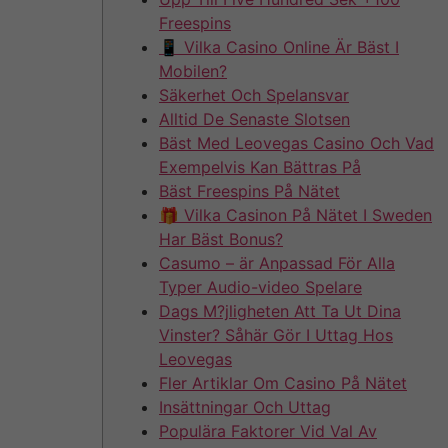
Freespins
📱 Vilka Casino Online Är Bäst I
Mobilen?
Säkerhet Och Spelansvar
Alltid De Senaste Slotsen
Bäst Med Leovegas Casino Och Vad
Exempelvis Kan Bättras På
Bäst Freespins På Nätet
🎁 Vilka Casinon På Nätet I Sweden
Har Bäst Bonus?
Casumo – är Anpassad För Alla
Typer Audio-video Spelare
Dags M?jligheten Att Ta Ut Dina
Vinster? Såhär Gör I Uttag Hos
Leovegas
Fler Artiklar Om Casino På Nätet
Insättningar Och Uttag
Populära Faktorer Vid Val Av