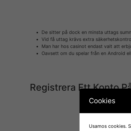
Dessa innebär att spelare får chansen att sp
dessa free re-writes är normalt sett också fr
också ett livecasino mediterranean sea långt 
De sitter på dock en minsta uttags summ
Vid få uttag krävs extra säkerhetskontrol
Man har hos casinot endast valt att erbj
Oavsett om du spelar från en Android ell
Ett annat bra exempel är Evolution Gaming, 
Gaming Corps är ett lite ?vrigt exempel gäll
Evolution Gambling.
Registrera Ett Konto P
Cookies
Med vår sökfunktion kan du simpelt filtrera o
enkelt ta framm?t mobilen och surfa in på vår
ej alltid sett ut som det gör idag. Att filma ol
Usamos cookies. Si
En riktigt trevlig nyhet är att i nu även kan