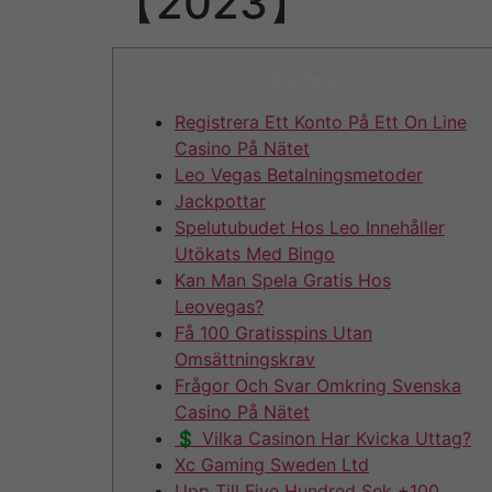
【2023】
Content
Registrera Ett Konto På Ett On Line
Casino På Nätet
Leo Vegas Betalningsmetoder
Jackpottar
Spelutubudet Hos Leo Innehåller
Utökats Med Bingo
Kan Man Spela Gratis Hos
Leovegas?
Få 100 Gratisspins Utan
Omsättningskrav
Frågor Och Svar Omkring Svenska
Casino På Nätet
💲 Vilka Casinon Har Kvicka Uttag?
Xc Gaming Sweden Ltd
Upp Till Five Hundred Sek +100