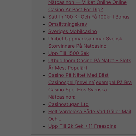
Nätcasinon — Vilket Online Online
Casino Är Bäst För Dig?
Sätt In 100 Kr Och Få 100kr I Bonus
Omsättningskrav
Sveriges Mobilcasino
Unibet Uppmärksammar Svensk
Storvinnare På Nätcasino
Upp Till 1500 Sek
Utbud Inom Casino På Nätet – Slots
Är Mest Populärt
Casino På Nätet Med Bäst
Casinospel [newline]exempel På Bra
Casino Spel Hos Svenska
Nätcasinon:
Casinostugan Ltd
Helt Värdelösa Både Vad Gäller Mail
Och…
Upp Till 2k Sek +11 Freespins