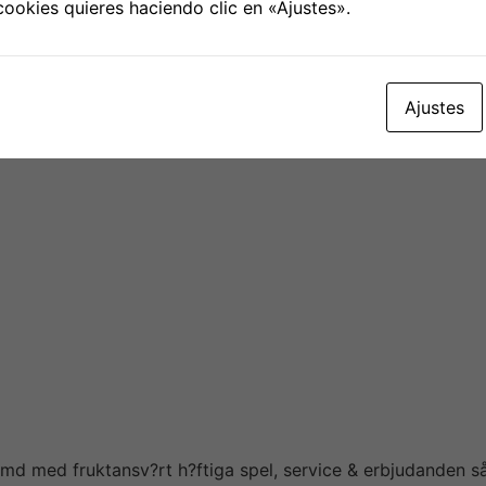
cookies quieres haciendo clic en «Ajustes».
oder
aste nyhet LeoJackpot där du innehåller chans att landyn? 
 av Malta-bolaget LeoVegas Gaming plc med registrerings
Ajustes
nder kategorin ”Automater” Där hittar man spel som Fire Jo
ionen enligt beslut daterat 26 the fall of 2018 i ärende 18L
 och durante licens för att tillhandahålla vadhållning. Speli
mersiellt onlinespel i Sverige.
konto samma dag som du begär ett uttag, males beroende på
 att ge ett rikt utbud av videoslots från en rad kända lever
a på den svenska nätcasinomarknaden. Vi föreslår att du tar
sinon har ungefär samma återbetalning som varierar från spe
r Black Plug kan du få en återbetalning på 97%.
md med fruktansv?rt h?ftiga spel, service & erbjudanden så 