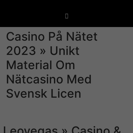
Casino På Nätet
2023 » Unikt
Material Om
Nätcasino Med
Svensk Licen
Casino På Nätet 2023 » Unikt Material Om Nätcasino
Med Svensk Licens
Leovegas » Casino &