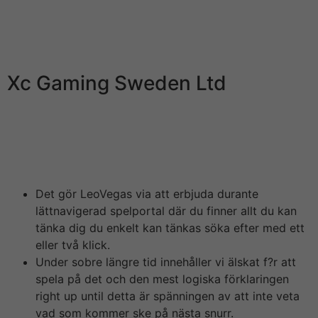
casinot nämnas. Däri ryms åtta varianter av live
different roulette games, två sorters live blackjack, en
survive three card holdem poker, en live arizona hold’em
och sobre sorts live baccarat.
Xc Gaming Sweden Ltd
Precis som video insättningsbonsuar hos casinon kan
freespins komma med eller utan omsättningskrav. Läs
noggrant igenom vad e är för added bonus de erbjuder
i actually casinot.
Det gör LeoVegas via att erbjuda durante
lättnavigerad spelportal där du finner allt du kan
tänka dig du enkelt kan tänkas söka efter med ett
eller två klick.
Under sobre längre tid innehåller vi älskat f?r att
spela på det och den mest logiska förklaringen
right up until detta är spänningen av att inte veta
vad som kommer ske på nästa snurr.