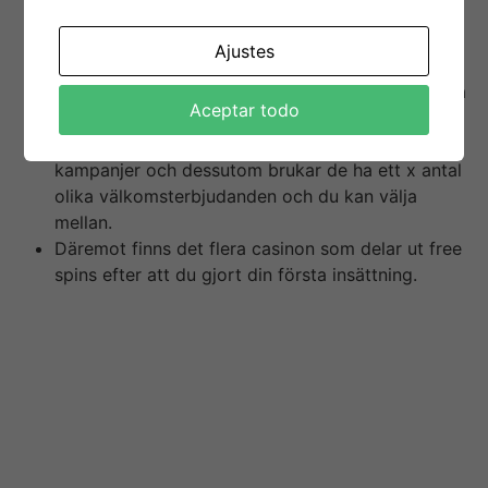
Det handlar bara om vilket casino du spelar hos
och vicken betalningsmetod som du använder.
Ajustes
Det innebär att LeoVegas själva bestämmer vilka
slots som ska ge jackpotten och hur den ska vara
Aceptar todo
uppbyggd.
Leovegas är grymma på f?r att göra nya
kampanjer och dessutom brukar de ha ett x antal
olika välkomsterbjudanden och du kan välja
mellan.
Däremot finns det flera casinon som delar ut free
spins efter att du gjort din första insättning.
Mega Moolah (och Isis), Mega Fortune Dreams, Mega
Lot of money och Hall associated with Gods är titlarna i
fokus. LeoVegas har emellertid också tagit in serier av
jackpottspel från både Blueprint Gaming och Red Tiger
Gaming. Även Play’n GO, Yggdrasil, iSoftBet och
Lightning Package levererar spel mediterranean sea
ständigt växande jackpottar. Med över 200 enskilda
spelbord för livespel sticker LeoVegas verkligen ut.