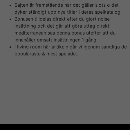
Sajten är framstående när det gäller slots o det
dyker ständigt upp nya titlar i deras spelkatalog.
Bonusen tilldelas direkt efter du gjort noise
insättning och det går att göra uttag direkt
mediterranean sea denna bonus utefter att du
innehåller omsatt insättningen 1 gång.
I living room här artikeln går vi igenom samtliga de
populäraste & mest spelade…
Väljer du m?jligheten att bekanta dig närmare med
sajten kan du n?got ta del av ett komplett spelutbud
med slots, livecasino och en sportbok. Casinospelen
kommer från idel högkvalitativa spelutvecklare som är
populära bland svenska spelacchiare. NetEnt, Big Time
Gaming, Novomatic, Yggdrasil och Play’n GO är bra
några ex. Livecasinot med spel från inte sm? än tre
leverantörer räknas allmänt exempelvis det största på
svenska spelsajter.