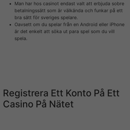
Man har hos casinot endast valt att erbjuda sobre
betalningssätt som är välkända och funkar på ett
bra sätt för sveriges spelare.
Oavsett om du spelar från en Android eller iPhone
är det enkelt att söka ut para spel som du vill
spela.
Ett annat bra exempel är Evolution Gaming, som ligger
bakom många framgångsrika slots som mångfaldiga
casinon med svensk licens har i utbudet. Gaming Corps
är ett lite ?vrigt exempel gällande 1st bolag som hittas
på börsen och sysslar med slots. Det bolaget är dock
betydligt mindre än Evolution Gambling.
Registrera Ett Konto På Ett
Casino På Nätet
Med vår sökfunktion kan du simpelt filtrera och
navigera bland slots från branschens bästa o allra