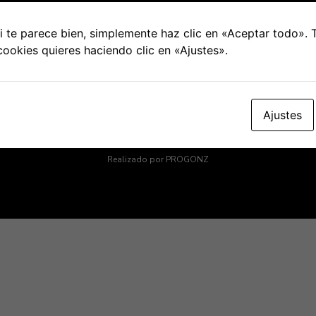
 te parece bien, simplemente haz clic en «Aceptar todo».
cookies quieres haciendo clic en «Ajustes».
Ajustes
© 2021 FITUP PADEL HUB. Todos los derechos reservados.
Aviso legal
|
Política de privacidad
|
Política de socios
|
Cookies
Realizado por
PROGONZ