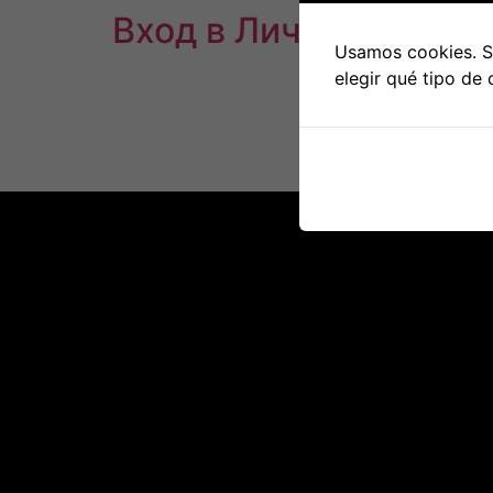
Вход в Личный кабин
Usamos cookies. Si
elegir qué tipo de 
Content Неторговые комиссии Открытие с
Подтверждаем электронную почту и можно
отвечаем на ряд финансовых вопросов, п
подтверждающих личность и место прожив