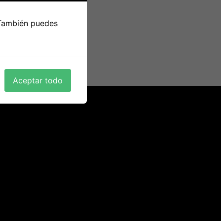
 También puedes
шением к клиентам. Новости XM
ваем дату рождения, адрес проживания,
 нужно предоставить копии документов
ие средств […]
Aceptar todo