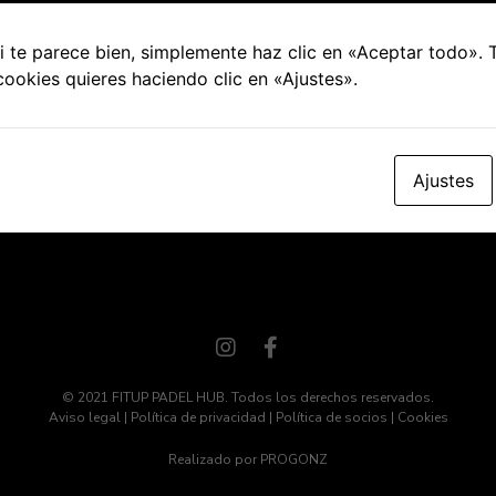
ет XM
 te parece bien, simplemente haz clic en «Aceptar todo».
cookies quieres haciendo clic en «Ajustes».
чета Большой, надёжный брокер с человеческим отно
 скачивать торговую платформу. Дополнительно указы
одтверждаем номер мобильного телефона. Обязательно
ания. В течение какого времени происходит зачислен
Ajustes
© 2021 FITUP PADEL HUB. Todos los derechos reservados.
Aviso legal
|
Política de privacidad
|
Política de socios
|
Cookies
Realizado por
PROGONZ