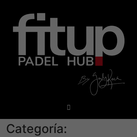
Categoría: