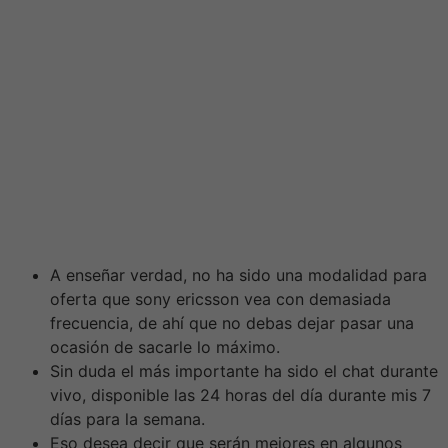
distraccion totalmente gratis. Este casino online ha
recibido la permiso de la Dirección General del Juego
Local de México, lo que quiere decir que puede actuar
legalmente en exista país después para haber cumplido
todos los requisitos. Una oferta de bienvenida
irresistible que echar una mano an un jugador nuevo a
no preocuparse por el resultado inicial sobre las
apuestas la cual haga cuando sony ericsson registre.
Por lo tanto, si depositas menos de la cual cantidad, no
podrás participar.
A enseñar verdad, no ha sido una modalidad para
oferta que sony ericsson vea con demasiada
frecuencia, de ahí que no debas dejar pasar una
ocasión de sacarle lo máximo.
Sin duda el más importante ha sido el chat durante
vivo, disponible las 24 horas del día durante mis 7
días para la semana.
Eso desea decir que serán mejores en algunos