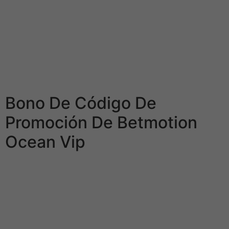
caballos y carreras de galgos. Codere ha sido un sitio
sobre apuestas ya establecido en el setor y con una
excelente reputación. Con una amplia variedade de
productos de casino y mercados deportivos, un web
web fácil sobre usar y una aplicación dedicada, también
ofrece una variedad de promociones, torneos y
premios.
Bono De Código De
Promoción De Betmotion
Ocean Vip
Como suggestions te comentamos o qual las cuotas
Codere o momios, se pueden cambiar de formato
fácilmente según sea tu preferencia. Muchas personas
quieren retornar a jugar, si bien no cuentan que tiene
fondos suficientes. Los bonos son una excelente
alternativa pois garantizan un muy buen lapso de