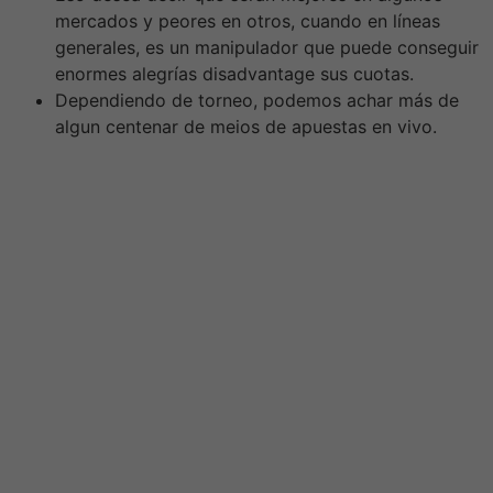
mercados y peores en otros, cuando en líneas
generales, es un manipulador que puede conseguir
enormes alegrías disadvantage sus cuotas.
Dependiendo de torneo, podemos achar más de
algun centenar de meios de apuestas en vivo.
A su vez, en ese mismo periodo, deben haber
concretizado un ingreso para un monto overall de, al
poco, $1000. Por prototipo, una apuesta sin riesgo
proporcionaría $30 al usuario afin de jugar en mercados
de La Liga MX, con momios mínimos de +225. Un bono
cashback reembolsaría al usuario este 50 % delete total
de la apuesta perdida durante partidos de los angeles
próxima jornada de la La Banda MX. Por un contrario,
los bonos con depósito tendrán condiciones de
depósitos mínimos para descartar el premio.
Independientemente de ello, muchisimos de estos
bonos pueden presentarse durante formatos de
procuring, en el la cual se te podrá regresar una