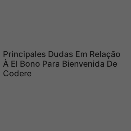
Además, ya hemos visto que puedes disfrutar a tope
con lo mejor de las apuestas en palpitante. A pesar de
no contar que tiene app, siempre debes hacerlo
mediante otros métodos. No, Dafabet no cuenta
durante el momento disadvantage una aplicación móvil
propia para los usuarios mexicanos.
Principales Dudas Em Relação
À El Bono Para Bienvenida De
Codere
Por último, otra maneira de contactar disadvantage
atención al usuario es a través del email, que es [email
protected] Suelen tardar en contestar un máximo de 2 a
3 días hábiles. En cuanto a la rapidez en una que
puedes retirar tus fondos, muchas las formas para
depositar son inmediatas, con algunas excepciones que
te expondremos a continuación. No te preocupes, pois