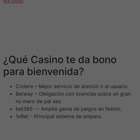
mx.com/
nivel mediático o qual necesitaban. En exista
artículo se concluye que la mejor calificion se la lleva
Strendus, ya que a pesar delete pocos dias que lleva en
el mercado, se puede comparar con plataformas de
apuestas como Codere que llevan grandemente
trayectoria. Teniendo la oportunidad de engrandecerse
mas y estar entre los mas recomendables del país.
¿Qué Casino te da bono
para bienvenida?
Codere – Mejor servicio de atenció n al usuario.
Betway – Obligación con licencias sobre un gran
nú mero de paí ses.
bet365 — Amplia gama de juegos en festón.
1xBet – Principal sistema de amparo.
Cuando te registres en Winner online casino te darán
$700 pesos gratis, el bono de bienvenida. Todos los