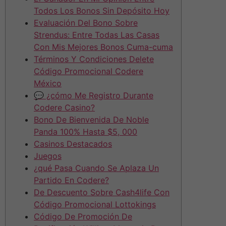
Todos Los Bonos Sin Depósito Hoy
Evaluación Del Bono Sobre
Strendus: Entre Todas Las Casas
Con Mis Mejores Bonos Cuma-cuma
Términos Y Condiciones Delete
Código Promocional Codere
México
💬 ¿cómo Me Registro Durante
Codere Casino?
Bono De Bienvenida De Noble
Panda 100% Hasta $5, 000
Casinos Destacados
Juegos
¿qué Pasa Cuando Se Aplaza Un
Partido En Codere?
De Descuento Sobre Cash4life Con
Código Promocional Lottokings
Código De Promoción De