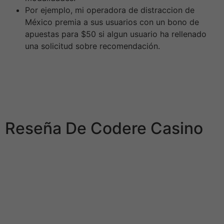
Por ejemplo, mi operadora de distraccion de
México premia a sus usuarios con un bono de
apuestas para $50 si algun usuario ha rellenado
una solicitud sobre recomendación.
Las apuestas en Strendus son bastante pero muy
completas y sus bonos atractivos. El dinero del bono ha
sido retirable siempre que hayas cumplido que tiene
todas las condiciones y siempre que hayas ingresado
este código.
Reseña De Codere Casino
En una actualidad, Codere sera una marca internacional
respaldada por su buen hacer con su estrategia sobre
marketing, presente sobre una gran horrores de países
sobre América (México incluido). En Codere México
también es fácil apostar en eSports, en política (como,
ejemplo, en todas las elecciones presidenciales para