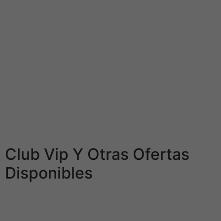
sobre marcha diversas vías de comunicación entre sus
usuarios con ella. Desde despues, es un gestion
importante para que los jugadores pudieran estar bien
tranquilos.
Recuerda o qual la promoción está ligada al 1er
depósito, por lo que tu primer depósito debe servir
superior al coste mínimo. Cada distraccion de slot que
encuentres en un casino Yak de Codere tendrá con una
conjunto único para líneas de pago. Para ganar, deberás
hacer coincidir el símbolo concreto durante una de
estas líneas, y PREPARADO.
Club Vip Y Otras Ofertas
Disponibles
Simplemente regístrate y haz su primer depósito afin de
acceder al pase de bienvenida de la plataforma. Como
mi de las mas famosas casas de apuestas en México,