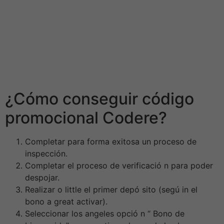
Debes saber también que Dafabet ‘ dado a tu página
web algun diseño responsivo. En la práctica, esto
significa que tiene la capacidad sobre adaptarse de
inmediato al tamaño para la pantalla desde la que estés
jugando. Esto se puede hacerlo sin destruir ni una sola
de sus prestaciones ni de calidad.
¿Cómo conseguir código
promocional Codere?
Completar para forma exitosa un proceso de
inspección.
Completar el proceso de verificació n para poder
despojar.
Realizar o little el primer depó sito (segú in el
bono a great activar).
Seleccionar los angeles opció n “ Bono de