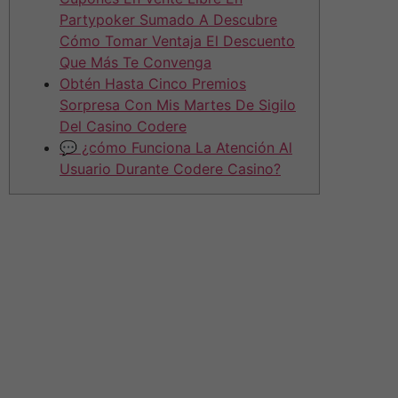
Partypoker Sumado A Descubre
Cómo Tomar Ventaja El Descuento
Que Más Te Convenga
Obtén Hasta Cinco Premios
Sorpresa Con Mis Martes De Sigilo
Del Casino Codere
💬 ¿cómo Funciona La Atención Al
Usuario Durante Codere Casino?
Continuando scam lo anterior, si no apuestas a new los
momios la cual se indican en las condiciones de
apuesta, esta zero tendrá validez con, por tanto, zero
podrás realizar el retiro del bono. Strendus tiene alma
10 0% mexicana, en efecto, es una de las mas famosas
casas de apuestas del país. Su inclusión en exista
ranking se ha realizado basándonos en sus principales
servicios, características y en los oficios con los que
opera sobre México, bajo los angeles DGJS. Otro