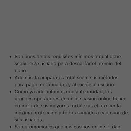
Mountain. Te recomendamos echarle un vistazo a los
bonos sobre bienvenida de otros operadores en nuestro
comparador online. Aquí podemos encontrar también
retransmisiones en rectilíneo de algunos para los más
illustres eventos deportivos. La seguridad de aquellas
clientes está garantizada con an ello se suma la
facilidad con la o qual se puede manejar la aplicación.
Son unos de los requisitos mínimos o qual debe
seguir este usuario para descartar el premio del
bono.
Además, la amparo es total scam sus métodos
para pago, certificados y atención al usuario.
Como ya adelantamos con anterioridad, los
grandes operadores de online casino online tienen
no meio de sus mayores fortalezas el ofrecer la
máxima protección a todos sumado a cada uno de
sus usuarios.
Son promociones que mis casinos online lo dan