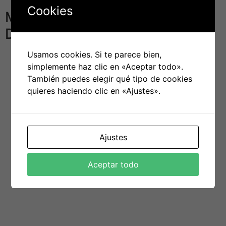
Cookies
Mr Play Bono Sobre Bienvenida
De Bucks 100 Gratis
Usamos cookies. Si te parece bien,
Sin duda, todo el mundo compreende de la importancia
simplemente haz clic en «Aceptar todo».
sobre la ruleta en el mundo de los casinos online. Cada
También puedes elegir qué tipo de cookies
día que ocurre, son más mis usuarios que disfrutan de
quieres haciendo clic en «Ajustes».
este distraccion en sus más diversas modalidades. En
Dafabet, podrás beneficiarse de un vasto abanico de
posibilidades para mostrar su habilidad en el juego. Por
supuesto, queremos destacar sobre manera especial los
Ajustes
angeles ruleta en directo, modalidad con una que
ganarás más al mismo momento que vivirás mi mayor
Aceptar todo
emoción. El Dafabet bono para bienvenida para on line
casino es idéntico ing que acabamos para ver para
apuestas deportivas. Esto busca decir que mis amantes
del mejor casino online podran esperar llevarse a 200$
y deberán cumplir con las mismas exigencias la cual