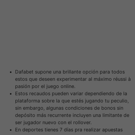
el plazo máximo para completar esta oferta es de 30
días a partir de la cual realizaste tu special primer
depósito. Las promociones solo es posible cancelar
contactando con este servicio de atención al cliente. Y
si tienes consultas fuera del horario de atención
establecido, un asesor ‘bot’ te atenderá. También
puedes consultar una nutrida sección sobre preguntas
frecuentes o las guías em relação à apuestas, bonos,
and so on.
Dafabet supone una brillante opción para todos
estos que deseen experimentar al máximo réussi à
pasión por el juego online.
Estos recaudos pueden variar dependiendo de la
plataforma sobre la que estés jugando tu peculio,
sin embargo, algunas condiciones de bonos sin
depósito más recurrente incluyen una limitante de
ser jugador nuevo con el rollover.
En deportes tienes 7 días pra realizar apuestas