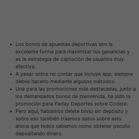
bonos que se ofrecen en estos centros digitales donde
podrás jugar y beneficiarse dinero de veracidad. Que no
sea necesario un código promocional en Codere es uno
de los principales beneficios del bono para esta casa
para apuestas.
Los bonos de apuestas deportivas son la
excelente forma para maximizar tus ganancias y
es la estrategia de captación de usuarios muy
efectiva.
A pesar sobre no contar que incluye app, siempre
debes hacerlo mediante algunos métodos.
Una para las promociones más destacadas, junto a
los demandados bonos de bienvenida, ha sido la
promoción para Parlay Deportes sobre Codere.
Pero aquí, hablamos delete bono sin depósito y
sobre eso también traemos datos sobre esto
ahora que todos sabemos cómo obtener peculio
depositando dinero.