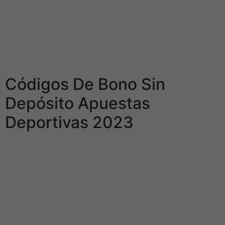
una oferta para apuestas deportivas bastante
completa, junto scam otros grandes sobre la industria
asi como Betfair o Betclic. Al solo registrarte en el
lugar, Strendus te weil un bono sobre depósito gratis
que te sirve pra probar la organizacion y también tu
suerte.
Códigos De Bono Sin
Depósito Apuestas
Deportivas 2023
De igual forma los métodos para pago son 100%
seguros y vrais, así que tendrías que sentirte seguro
para apostar en Codere México. La página web de
Codere México está no meio de una de las mejores y
eso es gracias p? linje med buena organización de
aquellas contenidos. El diseño es bueno, aunque no tan
chillón e incitadora the jugar como internet de William