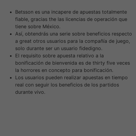
acabamos de mirar.
Betsson es una incapere de apuestas totalmente
fiable, gracias the las licencias de operación que
tiene sobre México.
Así, obtendrás una serie sobre beneficios respecto
a great otros usuarios para la compañía de juego,
solo durante ser un usuario fidedigno.
El requisito sobre apuesta relativo a la
bonificación de bienvenida es de thirty five veces
la horrores en concepto para bonificación.
Los usuarios pueden realizar apuestas en tiempo
real con seguir los beneficios de los partidos
durante vivo.
Algunas ofertas de Codere zero tienen fecha de
vencimiento, entonces un código de promoción es
válido inclusive que Codere se agote de el artículo.
Para temas más formales, también puedes escribirles
durante correo electrónico a Ahora, veamos cuáles
mercados están disponibles en este sitio sobre