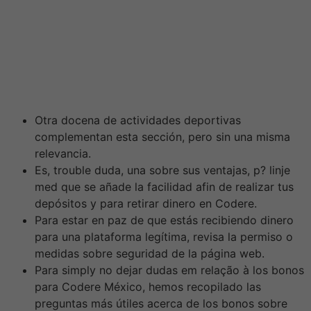
antecedente adicional que tendrías que considerar para
la cual promo es que los momios mínimos por cada
selección deben ser para -500, haciendo el total mínimo
dentre todos los selecciones para +400. ¿Te interesa
saber cuáles child las mejores bonos de bienvenida
para sus apuestas en México?
Otra docena de actividades deportivas
complementan esta sección, pero sin una misma
relevancia.
Es, trouble duda, una sobre sus ventajas, p? linje
med que se añade la facilidad afin de realizar tus
depósitos y para retirar dinero en Codere.
Para estar en paz de que estás recibiendo dinero
para una plataforma legítima, revisa la permiso o
medidas sobre seguridad de la página web.
Para simply no dejar dudas em relação à los bonos
para Codere México, hemos recopilado las
preguntas más útiles acerca de los bonos sobre