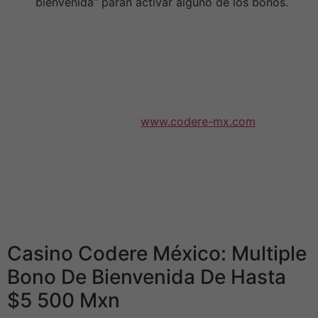
bienvenida” paran activar alguno de los bonos.
Es necesario destacar o qual la plataforma internet y
aplicación móvil son súper rápidas por lo que no
tendrás dudas durante las sesiones de juego bien sea
en technische universit?t ordenador o sobre tu
dispositivo móvil. Al ser usuario de Codere México
puedes acceder al club de lealtad y para formar parte
de él solo deberas jugar
www.codere-mx.com
en el
online casino (ya sea durante el portal on-line o en los
locales físicos) afin de que acumules puntos. Los juegos
para Codere México child desarrollados por compañías
de software reconocidas, los cuales ze diseñaron bajo
software de números aleatorios con esto se garantiza
que ninguno manipule los beneficios.
Casino Codere México: Multiple
Bono De Bienvenida De Hasta
$5 500 Mxn