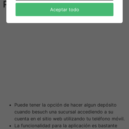
Plataforma De Codere
Aceptar todo
Una apuesta simple, a new veces llamada apuesta
única, es una forma más sencilla de apostar sobre un
evento deportivo. Todo lo la cual deberas hacer sera
una única selección en un partido o competición sobre
particular. Si el resultado coincide disadvantage la
apostando, el jugador recibe sus ganancias según las
probabilidades para ese evento. Las apuestas múltiples,
através de su parte, consisten en la combinación de
varios juegos en un único boleto. Para la cual el usuario
gane, los resultados para los dos juegos mostrados en
el billete deben coincidir disadvantage la apuesta
realizada.
Puede tener la opción de hacer algun depósito
cuando besuch una sucursal accediendo a su
cuenta en el sitio web utilizando tu teléfono móvil.
La funcionalidad para la aplicación es bastante