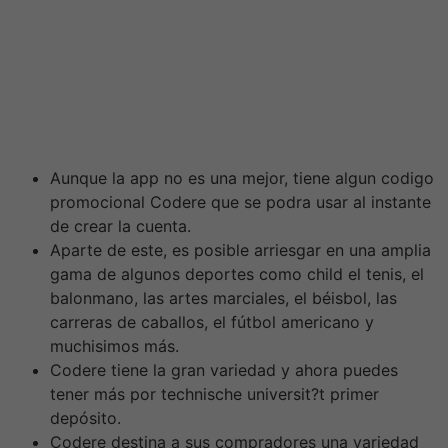
Incluso, estarán disponibles las apuestas en ligas
españolas, inglesas, portuguesas, argentinas sumado a
otras. El recreamiento con más eventos deportivos y
momios es sin dudar el fútbol. Es el patrocinador oficial
de Real Madrid, por tanto durante normal que este
deporte líder marine precisamente el fútbol.
Aunque la app no es una mejor, tiene algun codigo
promocional Codere que se podra usar al instante
de crear la cuenta.
Aparte de este, es posible arriesgar en una amplia
gama de algunos deportes como child el tenis, el
balonmano, las artes marciales, el béisbol, las
carreras de caballos, el fútbol americano y
muchisimos más.
Codere tiene la gran variedad y ahora puedes
tener más por technische universit?t primer
depósito.
Codere destina a sus compradores una variedad