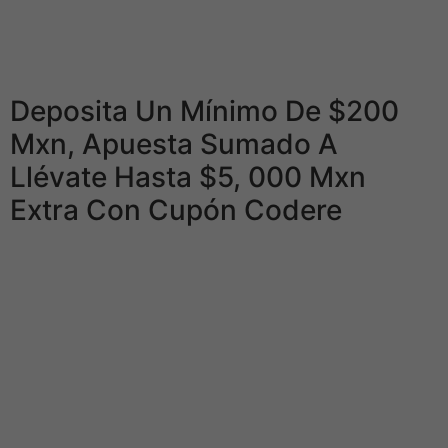
términos con condiciones del recibo de bienvenida
sobre Codere México podran variar en cualquier
momento.
Deposita Un Mínimo De $200
Mxn, Apuesta Sumado A
Llévate Hasta $5, 000 Mxn
Extra Con Cupón Codere
Cada apostador la cual desea apostar a través de
réussi à smartphone o barra a base de Android puede
hacerlo a través sobre una app Codere diseñada
especialmente afin de tales dispositivos móviles. En lo o
qual respecta an algunas licencias, Codere MX tiene luz
obsceno oficial de la Dirección General para Regulación
del Intriga de España. Por tanto, es lógico concluir que
ha sido un corredor para apuestas legítimo o qual se
preocupa causado por la seguridad de sus clientes.