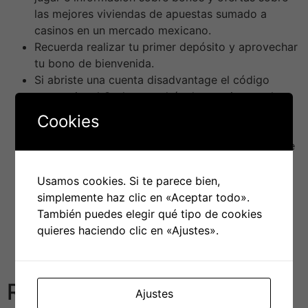
las mejores viviendas de apuestas sumado a
casinos en un mercado mexicano.
Recuerda realizar tu primer depósito y aprovechar
tu bono de bienvenida.
Si abriste una cuenta disadvantage el código
promocional Codere, podrás dar en vivo total en
deportes como en casino.
Cookies
El pase de bienvenida, seja para casino asi como
para apuestas deportivas, te otorgará un paquete
de hasta $5, 000 Fondos Disponibles con tus
primeros tres depósitos.
Usamos cookies. Si te parece bien,
Hay tantos juegos tais como gustos tienen los usuarios,
simplemente haz clic en «Aceptar todo».
y por eso, pude encontrar temáticas que siempre se
También puedes elegir qué tipo de cookies
encuentran entre mis favoritas. El Código promocional
quieres haciendo clic en «Ajustes».
Codere es, como ght decimos, el main reclamo para
muchisimos nuevos jugadores en esta plataforma.
Revisión Y Análisis De La
Ajustes