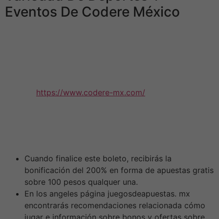
Eventos De Codere México
Una de todas las cosas que the falta an la cual casa de
apuestas es el atractivo de streaming. Para paliar eso,
Codere ofrece una gran variedad de estadísticas muy
fiables pra que puedas seguir los eventos que te
interesen. Por lo que concierne a las tragaperras, esta
casa de
https://www.codere-mx.com/
apuestas tiene
una buena oferta de juegos para la cual puedan
disfrutar mis jugadores. Además, usted puede probarlos
sin lograr que apostar, por lo que así puedes ir viendo
cuál ha sido la dinámica del juego.
Cuando finalice este boleto, recibirás la
bonificación del 200% en forma de apuestas gratis
sobre 100 pesos qualquer una.
En los angeles página juegosdeapuestas. mx
encontrarás recomendaciones relacionada cómo
jugar e información sobre bonos y ofertas sobre