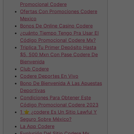
Promocional Codere
Ofertas Con Promociones Codere
Mexico
Bonos De Online Casino Codere
¿cuánto Tiempo Tengo Pra Usar El
Código Promocional Codere Mx?
Triplica Tu Primer Depósito Hasta
$5, 500 Mxn Con Pase Codere De
Bienvenida
Club Codere
Codere Deportes En Vivo
Bono De Bienvenida A Las Apuestas
Deportivas
Condiciones Para Obtener Este
Código Promocional Codere 2023
1 ⭐ ¿codere Es Un Sitio Lawful Y
Seguro Sobre México?
La App Codere
Evolución Del Sitio Codere Mx