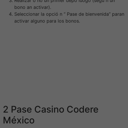
Realizar o no un primer depó luogo (segú n un
bono an activar).
Seleccionar la opció n “ Pase de bienvenida” paran
activar alguno para los bonos.
El sello de la Secretaría para Gobernación no solo está
puesto durante su sitio net para dar amparo al usuario.
Es más bien una garantía de o qual Codere apuestas
también piensa en este juego responsable sumado a
garantiza a sus clientes enlaces sobre ayuda. Otro
punto en el o qual puedes buscar información y
novedades em relação à Codere apuestas boy las redes
sociales. El número sobre usuarios varía sobre función
del local desde donde lo consultes. Pero a través de tu
twitter o facebook estarás al total de las últimas
noticias.
2 Pase Casino Codere
México