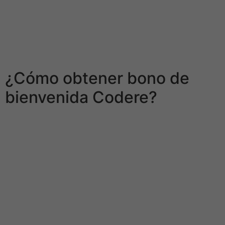
contrario, si decides usar Oxxo, te aplicarán una
comisión de 10 pesos, con el ingreso mínimo será de
alone 100 pesos. No, por lo basic, por términos sobre
seguridad, los usuarios solo podrian tener activa una
bonificación através de vez.
¿Cómo obtener bono de
bienvenida Codere?
¿ Có mo puedo retirar el efectivo de mi obligación? Es
muy facil, tan solo debes solicitar un percepción en un
book autorizado desde un apartado “ Cobros” del menú
vertical de nuestra net Codere. mx, posteriormente
podrá s procesarlo en cualquiera para nuestros má t de
50 book´ s autorizados.
Los usuarios de Codere en México podran ponerse en
vecindad con el servicio de atención ‘s cliente a través
de correo electrónico y teléfono. Codere es una