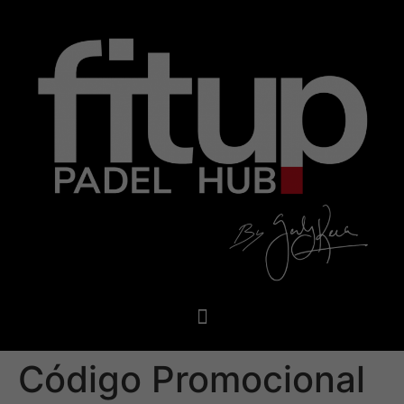
Código Promocional