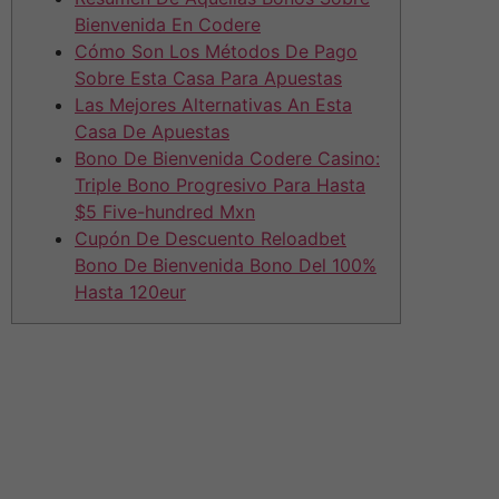
Bienvenida En Codere
Cómo Son Los Métodos De Pago
Sobre Esta Casa Para Apuestas
Las Mejores Alternativas An Esta
Casa De Apuestas
Bono De Bienvenida Codere Casino:
Triple Bono Progresivo Para Hasta
$5 Five-hundred Mxn
Cupón De Descuento Reloadbet
Bono De Bienvenida Bono Del 100%
Hasta 120eur
Los números azules junto a las flechas muestran el
número de mercados en vente libre para el match. La
oferta de bienvenida incluye una posibilidad de fazer
apuestas gratuitas sobre hasta 1. 100€. Para el se de las
tarjetas de crédito, no hay ninguna comisión asociada, y
el ingreso mínimo es sobre 100 pesos mexicanos. Por el