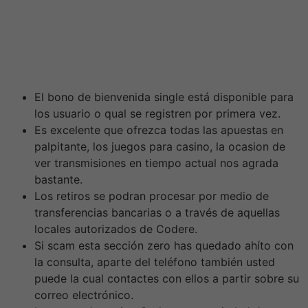
de pago. Para que los jugadores de slot pudieran ganar,
deben coincidir varias veces este mismo símbolo en una
sola línea de pago. De hecho, a menudo se deslizan a
new través de mis carretes como durante un gráfico
banquero en una salón de juntas.
El bono de bienvenida single está disponible para
los usuario o qual se registren por primera vez.
Es excelente que ofrezca todas las apuestas en
palpitante, los juegos para casino, la ocasion de
ver transmisiones en tiempo actual nos agrada
bastante.
Los retiros se podran procesar por medio de
transferencias bancarias o a través de aquellas
locales autorizados de Codere.
Si scam esta sección zero has quedado ahíto con
la consulta, aparte del teléfono también usted
puede la cual contactes con ellos a partir sobre su
correo electrónico.