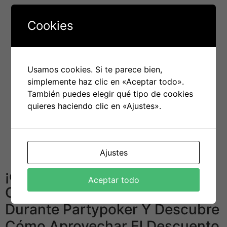
membership de lealtad, los dos usuarios pueden
afiliarse y recibirán productos adicionales para acuerdo
Cookies
a los angeles cantidad de puntos que acumulen. Una de
las ventajas de Codere ha sido que cuenta scam un
sistema pra facilitar al usufructuario la administración
Usamos cookies. Si te parece bien,
de sus bonos, lo que hace más sencilla la organización
simplemente haz clic en «Aceptar todo».
y evita o qual la pérdida de beneficios. Esta promoción
También puedes elegir qué tipo de cookies
viene atada an un requisito de x30 sobre este monto
quieres haciendo clic en «Ajustes».
del bono el cual debes recabar no meio de los primeros
30 días desde haberlo recibido. Gracias a que tienes un
nombre para usuario y contraseña, la Codere App te da
la posibilidad de arriesgar con la misma cuenta tanto en
Ajustes
la versión sobre escritorio como en la Codere App.
¡descubre Algunas Muchas
Aceptar todo
Ofertas Y Cupones Disponibles
Durante Partypoker Y Descubre
Cómo Aprovechar El Descuento