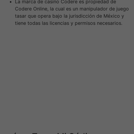
La marca de casino Codere es propiedad de
Codere Online, la cual es un manipulador de juego
tasar que opera bajo la jurisdicción de México y
tiene todas las licencias y permisos necesarios.
Pero tu oferta de promociones es excelente sumado a
merece la pena registrarse y dar. Podemos decir la cual
la casa para apuestas Codere México es muy buena y
ofrece distintas promociones y posibilidades para
apostar con jugar. Los deportes que encontrarás pra
apostar en palpitante son el fútbol, baloncesto, tenis,
ping-pong de mesa, dance shoes sobre hielo,
balonvolea y más. Hay que tener más cuidado porque
los momios en apuestas en directo cambian
constantemente. Esto realiza este tipo sobre apuestas
más riesgosas, nunca sabes qué es lo que puede pasar.
Otro punto en el que puedes buscar información y
novedades sobre Codere apuestas son las redes
sociales.