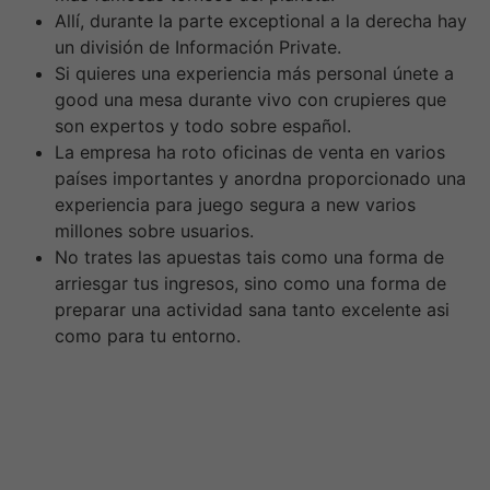
Allí, durante la parte exceptional a la derecha hay
un división de Información Private.
Si quieres una experiencia más personal únete a
good una mesa durante vivo con crupieres que
son expertos y todo sobre español.
La empresa ha roto oficinas de venta en varios
países importantes y anordna proporcionado una
experiencia para juego segura a new varios
millones sobre usuarios.
No trates las apuestas tais como una forma de
arriesgar tus ingresos, sino como una forma de
preparar una actividad sana tanto excelente asi
como para tu entorno.
Los pronósticos deportivos se encuentran
completamente actualizados al día en Codere apuestas
deportivas. Así, puedes colocar apuestas sobre directo
o min antes del comienzo, pero también the largo plazo
sobre un campeonato, asi com. En caso sobre que el