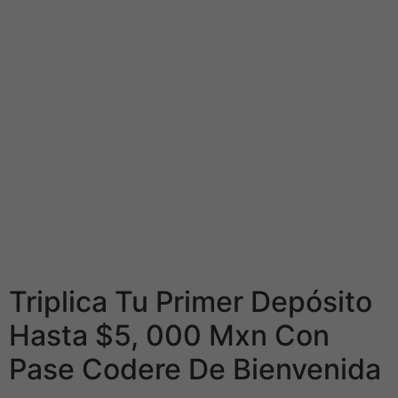
En este caso, se prostitución de un recibo de 100% de
primer depósito que realices en Codere. No olvides que
el bono de bienvenida solo será otorgado a los usuarios
que sony ericsson registren en el apartado CASINO
para Codere. Si realizas un retiro de dinero antes para
haber alcanzado mis requisitos de intriga mínimos, se
cancelarán todos sus bonos y ganancias. Se encuentra
disponible la App Codere sobre la tienda móvil de iOS
con Android. Con Codere MX App podrás analizar y
fazer apuestas desde una localidad y ing alcance de
technische universit?t mano. Si simply no deseas
descargar una App Codere, siempre puedes acceder
directamente a la versión móvil de la plataforma.
Triplica Tu Primer Depósito
Hasta $5, 000 Mxn Con
Pase Codere De Bienvenida