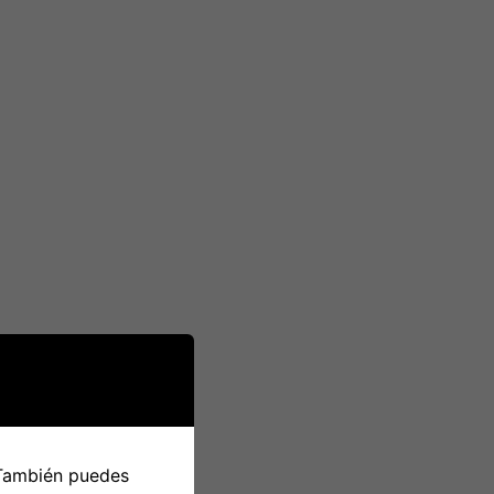
 oferta de bienvenida incluye una posibilidad
omisión asociada, y el ingreso mínimo es sobre
 el ingreso mínimo será de alone 100 pesos.
através de vez.
 También puedes