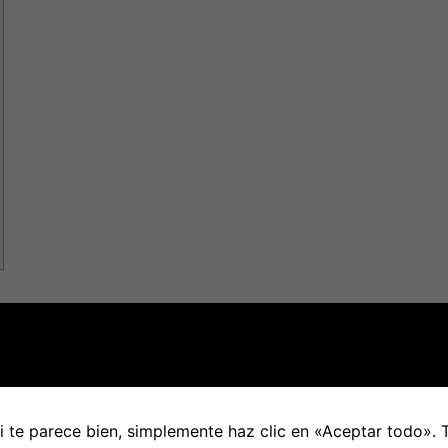
ran el número de mercados en vente libre para el match. La
0€. Para el se de las tarjetas de crédito, no hay ninguna c
cides usar Oxxo, te aplicarán una comisión de 10 pesos, con
d, los usuarios solo podrian tener activa una bonificación 
e bienvenida Codere?
 te parece bien, simplemente haz clic en «Aceptar todo».