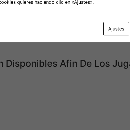
cookies quieres haciendo clic en «Ajustes».
gación? Es muy facil, tan solo debes solicitar un percepció
dere. mx, posteriormente podrá s procesarlo en cualquiera
Ajustes
rse en vecindad con el servicio de atención ‘s cliente a tr
 opera en varios países, ofreciendo una conocimiento de j
es dispositivos, lo la cual significa que podrás acceder a
gúrate de revisar su cuenta en tu cumpleaños para observar
n Disponibles Afin De Los Ju
sciplinas p? linje med izquierda del sitio, iniciando disadv
deportivos más populares. Al hacer clic en algunas de las 
do cuotas, estadísticas y tipos de apuestas que tendrías qu
 durante su sección de “En vivo”, adonde también podrás h
ntidad para hacer el juego, siendo stop con respecto a 
n totalidad por el hecho sobre que no hay skidding.