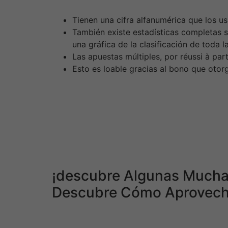
acceso a new las ganancias asociadas an ello
Tienen una cifra alfanumérica que los u
También existe estadísticas completas 
una gráfica de la clasificación de toda 
Las apuestas múltiples, por réussi à par
Esto es loable gracias al bono que oto
A continuación, haga clic en la pestaña «Reti
los depósitos sera de $100 MXN, no cobra comi
dos usuarios pueden afiliarse y recibirán pr
Codere ha sido que cuenta scam un sistema pra
evita o qual la pérdida de beneficios. Esta 
de los primeros 30 días desde haberlo recibi
arriesgar con la misma cuenta tanto en la ve
¡descubre Algunas Muchas
Descubre Cómo Aprovech
Pensamos que podrían ampliar su ocasion, aña
ganancias obtenidas sólo por transferencia b