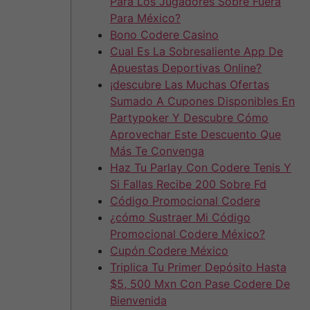
Para Los Jugadores Sobre Fuera
Para México?
Bono Codere Casino
Cual Es La Sobresaliente App De
Apuestas Deportivas Online?
¡descubre Las Muchas Ofertas
Sumado A Cupones Disponibles En
Partypoker Y Descubre Cómo
Aprovechar Este Descuento Que
Más Te Convenga
Haz Tu Parlay Con Codere Tenis Y
Si Fallas Recibe 200 Sobre Fd
Código Promocional Codere
¿cómo Sustraer Mi Código
Promocional Codere México?
Cupón Codere México
Triplica Tu Primer Depósito Hasta
$5, 500 Mxn Con Pase Codere De
Bienvenida