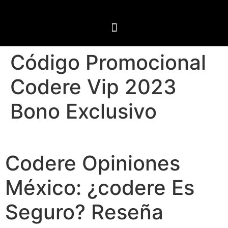
Código Promocional
Codere Vip 2023
Bono Exclusivo
Código Promocional Codere Vip 2023 Bono Exclusivo
Codere Opiniones
México: ¿codere Es
Seguro? Reseña