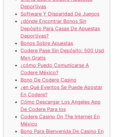
Al compartir tus
Deportivas
intereses y
Software Y Disparidad De Juegos
comportamiento
¿dónde Encontrar Bonos Sin
mientras visitas
Depósito Para Casas De Apuestas
nuestro sitio,
Deportivas?
aumentas la
posibilidad de
Bonos Sobre Apuestas
ver contenido y
Codere Pase Sin Depósito: 500 Usd
ofertas
Mxn Gratis
personalizados.
¿cómo Puedo Comunicarse A
Codere México?
Bono De Codere Casino
¿en Qué Eventos Se Puede Apostar
En Codere?
Cómo Descargar Los Angeles App
De Codere Para Ios
Codere Casino On The Internet En
México
Bono Para Bienvenida De Casino En