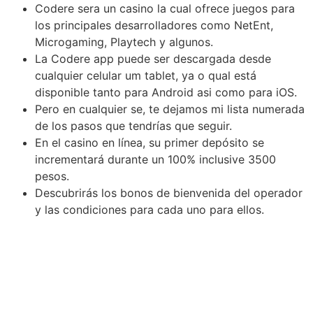
Codere sera un casino la cual ofrece juegos para
los principales desarrolladores como NetEnt,
Microgaming, Playtech y algunos.
La Codere app puede ser descargada desde
cualquier celular um tablet, ya o qual está
disponible tanto para Android asi como para iOS.
Pero en cualquier se, te dejamos mi lista numerada
de los pasos que tendrías que seguir.
En el casino en línea, su primer depósito se
incrementará durante un 100% inclusive 3500
pesos.
Descubrirás los bonos de bienvenida del operador
y las condiciones para cada uno para ellos.
Podemos dar por agradable que Codere ha sido una de
todas las mejores casas sobre juego online sobre
México donde tendrías que disfrutar al máximo de la
emoción de las apuestas deportivas. Codere tiene un
dominio. mx totalmente dedicado a new los
apostadores mexicanos. En esta versión de su sitio web