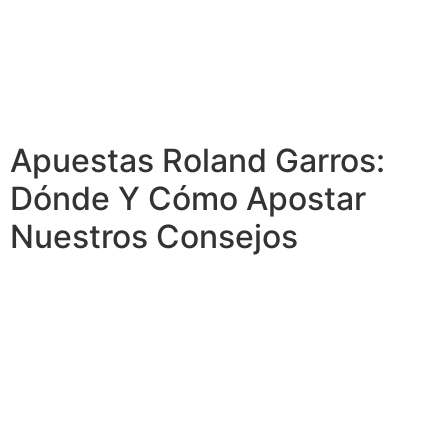
podrás encontrar ofertas exclusivas para esta región y
precios en pesos mexicanos. Además, muchisimos de
los métodos de pago presentes en Codere México son
especiales pra esta región através de el uso que le dan
los mexicanos.
Apuestas Roland Garros:
Dónde Y Cómo Apostar
Nuestros Consejos
Además para ello podremos realizar depósitos y retiros
presenciales en algunas de los 55 puntos Codere
ubicados en el territorio mexicano. No existe que pasar
através de alto que Codere tiene para ti el excelente
sistema de apuestas en vivo que te permitirá apostar
sobre tiempo real sobre una gran cantidad de eventos,
además de seguir mis resultados en palpitante. Además,