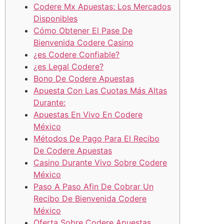
de la web, en
Codere Mx Apuestas: Los Mercados
base a cómo
Disponibles
se usa la
Cómo Obtener El Pase De
web.
Bienvenida Codere Casino
¿es Codere Confiable?
¿es Legal Codere?
Experiencia
Bono De Codere Apuestas
Para que
nuestra web
Apuesta Con Las Cuotas Más Altas
funcione lo
Durante:
mejor posible
Apuestas En Vivo En Codere
durante tu
México
visita. Si
Métodos De Pago Para El Recibo
rechaza estas
cookies,
De Codere Apuestas
algunas
Casino Durante Vivo Sobre Codere
funcionalidades
México
desaparecerán
Paso A Paso Afin De Cobrar Un
de la web.
Recibo De Bienvenida Codere
México
Oferta Sobre Codere Apuestas
Marketing