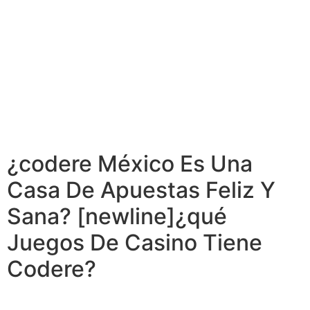
juegos. Hemos concretizado una revisión objetiva de
cada 1 de los apartados de la plataforma. Aquí
encontrarás un desglose para los métodos de pago,
promociones, términos y condiciones, con su gran
variedad de juegos con mercados de apuestas. En la
página de inicio debes ver una selección de las
promociones más interesantes de la casa para
apuestas.
¿codere México Es Una
Casa De Apuestas Feliz Y
Sana? [newline]¿qué
Juegos De Casino Tiene
Codere?
Un punto muy importante para cualquier casa de