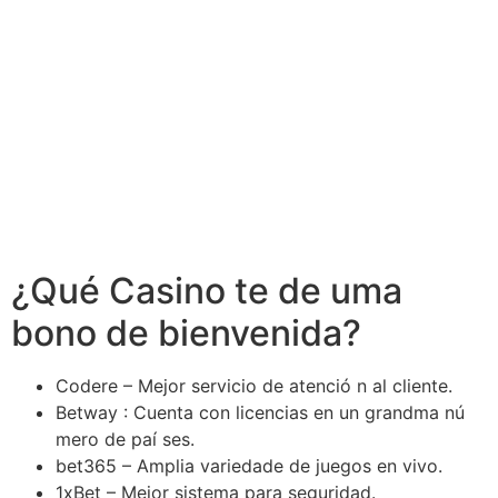
durante cuenta. En el caso de las Freebets, estarán
disponibles para ser utilizadas durante un plazo de 7
días. Para usuarios Android os, la app de Codere MX
debe ser descargada desde la página primary de la
odaie de apuestas. Podríamos decir que ha sido una de
algunas casas de apuestas más grandes para México
debido a new la enorme diversidad de bonos que
posee. Tener un bono para cada día representa una
ventaja gigantesca frontis an otras empresas del
mercado.
¿Qué Casino te de uma
bono de bienvenida?
Codere – Mejor servicio de atenció n al cliente.
Betway : Cuenta con licencias en un grandma nú
mero de paí ses.
bet365 – Amplia variedade de juegos en vivo.
1xBet – Mejor sistema para seguridad.