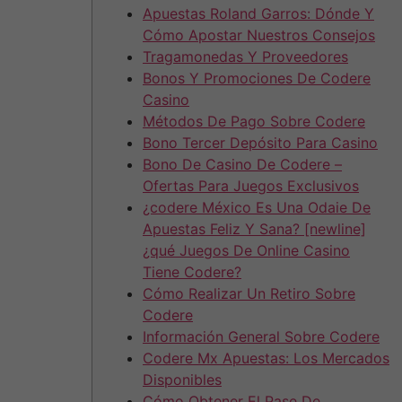
Apuestas Roland Garros: Dónde Y
Cómo Apostar Nuestros Consejos
Tragamonedas Y Proveedores
Bonos Y Promociones De Codere
Casino
Métodos De Pago Sobre Codere
Bono Tercer Depósito Para Casino
Bono De Casino De Codere –
Ofertas Para Juegos Exclusivos
¿codere México Es Una Odaie De
Apuestas Feliz Y Sana? [newline]
¿qué Juegos De Online Casino
Tiene Codere?
Cómo Realizar Un Retiro Sobre
Codere
Información General Sobre Codere
Codere Mx Apuestas: Los Mercados
Disponibles
Cómo Obtener El Pase De