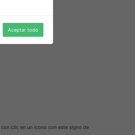
e ubicados en el territorio mexicano. No
te permitirá apostar sobre tiempo real sobre
ante los deportes, en Codere casino podrás
antes, asi como si estuvieras en un casino
Aceptar todo
le, con lo que, p? linje med horrores
ocional.
as beneficios mayores. Codere México cuenta
r toda la República. La Secretaría de Gobierno
 tus derechos como consumidor sean
re México para ofrecernos child las mesas
mos an la atractiva croupier la cual de vez
 con clic en un ícono con este signo de