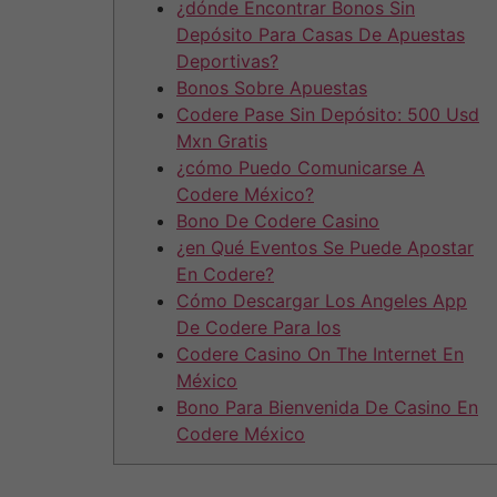
¿dónde Encontrar Bonos Sin
Depósito Para Casas De Apuestas
Deportivas?
Bonos Sobre Apuestas
Codere Pase Sin Depósito: 500 Usd
Mxn Gratis
¿cómo Puedo Comunicarse A
Codere México?
Bono De Codere Casino
¿en Qué Eventos Se Puede Apostar
En Codere?
Cómo Descargar Los Angeles App
De Codere Para Ios
Codere Casino On The Internet En
México
Bono Para Bienvenida De Casino En
Codere México
Las Apuestas en Vivo constituyen 1 de los g