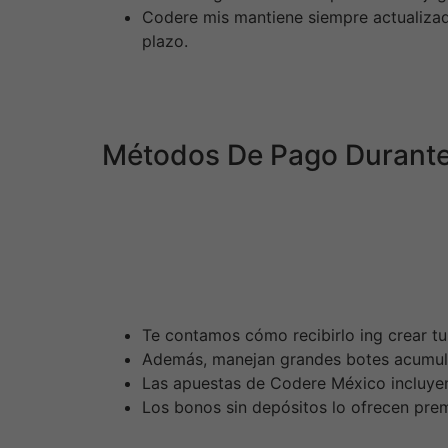
Codere mis mantiene siempre actualizad
plazo.
Todos presentan temáticas bastante diversa
para usted en Codere. Por ejemplo, si apuesta
para llevarte algún ganancia.
Métodos De Pago Durant
Esta función sera muy práctica y te permite 
lo que debe hacer es multiplicar el coste de 
un gusto total compuesto através de lapuesta
establecimientos (puedes localizar el más cerc
Anteriormente sí era loable recibir un Codere 
Te contamos cómo recibirlo ing crear tu
Además, manejan grandes botes acumula
Las apuestas de Codere México incluyen
Los bonos sin depósitos lo ofrecen premi
Si bien el cupón de apuestas es igual ing uti