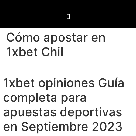
Cómo apostar en
1xbet Chil
Cómo apostar en 1xbet Chile
1xbet opiniones Guía
completa para
apuestas deportivas
en Septiembre 2023