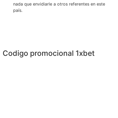
nada que envidiarle a otros referentes en este
país.
Según afirma la misma página, se pueden hacer
apuestas en más de 1.000 eventos diarios en 70
deportes, siendo el fútbol, el tenis y el baloncesto los
más populares. Esta es una empresa reconocida
mundialmente y que ofrece un servicio excelente.
Codigo promocional 1xbet
Exidna Enterprises LTD (НЕ435756) brinda servicios de
procesamiento en el sitio web como Agente de
facturación. Para localizar aquellos juegos en streaming
solo tendrás que observar los que tengan un icono de
tv a su lado. Por eso, no esperes que todos y cada uno
de ellos incluyan esta opción ya que no será así. Si
quieres descargarla, el modo dependerá en función de
si es la versión para iOS o para Android. En la tienda
oficial verás su valoración de estrellas (3.5/5) y las