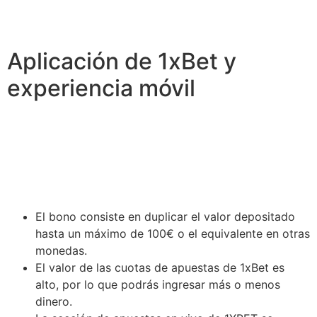
apostando 1x, ya la cual los usuarios en línea podían
fazer uso de ofertas promocionales únicas.
Aplicación de 1xBet y
experiencia móvil
El servicio está disponible en todo momento y el
período de respuesta puede ser de hasta 24h. Al
escoger esta opción, podrás ver la parte de tu apuesta
que el operador reservará en función de si tu apuesta
estaba siendo ganadora o no.
El bono consiste en duplicar el valor depositado
hasta un máximo de 100€ o el equivalente en otras
monedas.
El valor de las cuotas de apuestas de 1xBet es
alto, por lo que podrás ingresar más o menos
dinero.