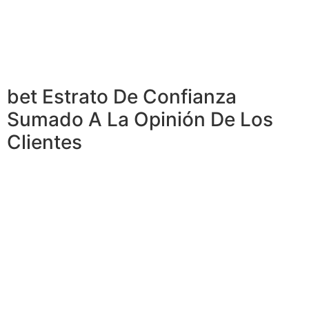
dependerá del método de pago que hayas escogido. La
mayoría de ellos se demoran alrededor de 15 minutos,
mientras que hay otros que tardan hasta 7 días hábiles.
Considera, además, que deberás esperar incluso más
tiempo si todavía no has verificado tu identidad.
bet Estrato De Confianza
Sumado A La Opinión De Los
Clientes
Estos juegos ofrecen diferentes variaciones y límites de
apuestas para adaptarse a las preferencias de cada
jugador. En 1xBet en Chile, los jugadores encontrarán
una amplia variedad de juegos de tragamonedas
emocionantes para disfrutar. Esta plataforma ofrece
una extensa selección de títulos de vídeo slots,
tragamonedas en 3D, jackpots y modalidades de juegos
especiales. Una de las ventajas de 1xbet es su
aplicación móvil, que permite acceder a los juegos