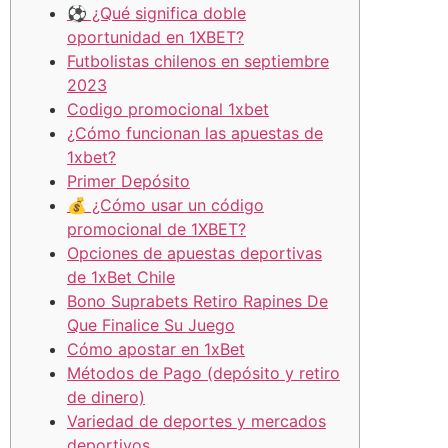
de la web, en
⚽ ¿Qué significa doble
base a cómo
oportunidad en 1XBET?
se usa la
Futbolistas chilenos en septiembre
web.
2023
Codigo promocional 1xbet
¿Cómo funcionan las apuestas de
Experiencia
1xbet?
Para que
nuestra web
Primer Depósito
funcione lo
💰 ¿Cómo usar un código
mejor posible
promocional de 1XBET?
durante tu
Opciones de apuestas deportivas
visita. Si
de 1xBet Chile
rechaza estas
cookies,
Bono Suprabets Retiro Rapines De
algunas
Que Finalice Su Juego
funcionalidades
Cómo apostar en 1xBet
desaparecerán
Métodos de Pago (depósito y retiro
de la web.
de dinero)
Variedad de deportes y mercados
deportivos
Marketing