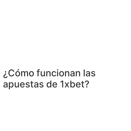
entrar en una web que ofrece información sobre
apuestas y casinos. El depósito mínimo es de $740 CLP
y el bono solo se puede usar en apuestas combinadas,
con un Rollover de x5. Puedes jugar a la clásica ruleta,
blackjack y baccarat, pero también puedes explorar
crash games como Aviator, JetX, Spaceman, Quantum X
y otros 50 juegos. En ellos ganas a medida que pasan
los segundos pero debes retirarte antes de que haga
crash y pierdas todo.
¿Cómo funcionan las
apuestas de 1xbet?
Con diferentes tipos de póker disponibles, hay
opciones para todos los gustos y niveles de habilidad.
Algunos de los títulos populares que se ofrecen
incluyen Deuces Wild Poker, Jacks or Better, Joker
Poker y Tower Poker. En 1xEuropean Roulette, los