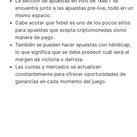
La sección de apuestas en vivo de 1XBET se
encuentra junto a las apuestas pre-live, todo en un
mismo espacio.
Cabe acotar que 1xbet es uno de los pocos sitios
para apuestas que acepta criptomonedas como
manera de pago.
También se pueden hacer apuestas con hándicap,
lo que significa que se debe predecir cuál será el
margen de victoria o derrota.
Las cuotas y mercados se actualizan
constantemente para ofrecer oportunidades de
ganancias en cada momento del juego.
Si bien este beneficio también se cataloga como «de
bienvenida» es muy diferente al anterior. Este bono
consiste en una bonificación que puede llegar hasta
1.500 euros y además viene acompañada de giros gratis
para que utilices en tu juegos favoritos. El paso que
debes seguir, el cual es diferente al bono anterior, es el
de activar tu número telefónico. Puedes usar el que tú