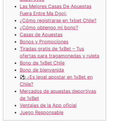
Al compartir tus
Las Mejores Casas De Apuestas
intereses y
Fuera Entre Ma Dgoj:
comportamiento
¿Cómo registrarse en 1xbet Chile?
mientras visitas
¿Cómo obtengo mi bono?
nuestro sitio,
Casas de Apuestas
aumentas la
posibilidad de
Bonos y Promociones
ver contenido y
Tiradas gratis de 1xBet – Tus
ofertas
ofertas para tragamonedas y ruleta
personalizados.
Bono de 1xBet Chile
Bono de bienvenida
⚽ ¿Es legal apostar en 1xBet en
Chile?
Mercados de apuestas deportivas
de 1xBet
Ventajas de la App oficial
Juego Responsable
Los tiempos de retirada van de 15 minutos a 24 horas,