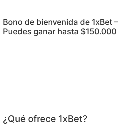
quieras (Chrome, Firefox, Safari…), ya que la versión
móvil de 1XBET Online no se ve alterada por esto.
Bono de bienvenida de 1xBet –
Puedes ganar hasta $150.000
Esta promoción proporciona a los usuarios una segunda
oportunidad para cambiar su suerte. El bono tiene un
Rollover de 5 veces el valor del depósito y el bono
recibido en apuestas acumuladoras. Cada apuesta debe
contener al menos tres eventos, y al menos tres de ellos
deben estar en eventos deportivos con cuotas mínimas
de 1.40 o superiores. Hay una amplia gama de deportes
disponibles, desde fútbol hasta deportes electrónicos.
No le tomará más de muchoas minutos de su tiempo,
pero brindará una protección mejorada para su cuenta.
¿Qué ofrece 1xBet?