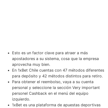
sumado a estés donde estés. Sin bar, los montos sobre
depósito/retiro mínimo con máximo varían afin de cada
método. Sin embargo esto lo puedes revisar
directamente en la página oficial sin exigencia de
registrarte con solo visitar una sección
correspondiente. Podrás ver, fácilmente, las apuestas en
vivo de 1xBet de un primer vistazo, en la pestaña
“Directo”.
Esto es un factor clave para atraer a más
apostadores a su sistema, cosa que la empresa
aprovecha muy bien.
En 1xBet Chile cuentas con 47 métodos diferentes
para depósito y 42 métodos distintos para retiro.
Para obtener el reembolso, vaya a su cuenta
personal y seleccione la sección Very important
personel Cashback en el menú del equipo
izquierdo.
1xBet es una plataforma de apuestas deportivas