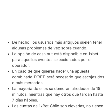
y sistemas. Algunas de las funciones de 1xbet en vivo
es que permite crear tu propio panel ‘Multidirecto’ con
varios eventos al mismo tiempo. Pero también puedes
escoger las previas en directo o jugar a los números en
vivo. Al mismo tiempo, la posibilidad de ver eventos en
streaming estará presente.
De hecho, los usuarios más antiguos suelen tener
algunas problemas de vez sobre cuando.
La opción de cash out está disponible en 1xbet
para aquellos eventos seleccionados por el
operador.
En caso de que quieras hacer una apuesta
combinada 1XBET, será necesario que escojas dos
o más mercados.
La mayoría de ellos se demoran alrededor de 15
minutos, mientras que hay otros que tardan hasta
7 días hábiles.
Las cuotas de 1xBet Chile son elevadas, no tienen