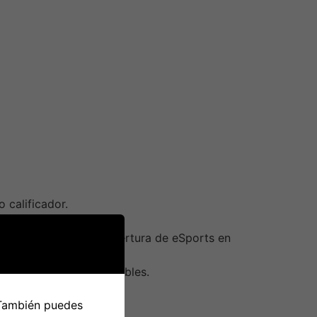
rtivas. Si de lo o qual se trata es de sacar
tálogo para slots con filtros de búsqueda
Cashback en el menú del equipo izquierdo.
r. El jugador puede recuperar parte de
 calificador.
tivas con la mayor cobertura de eSports en
sivas y regalos increíbles.
 También puedes
es. Tan solo serán unas preguntas más para