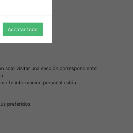
idad de esta casa también reside en que solo
te seguros y cuentan con los algoritmos de
Aceptar todo
ada apuesta un elemento de peligro que
sitos y retiros de dinero con la moneda local
on solo visitar una sección correspondiente.
5.
omo tu información personal están
.
us preferidos.
ando una experiencia de juego de alta
resar y retirar dinero a través de tarjetas