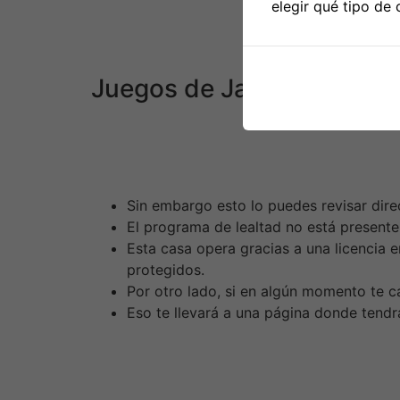
elegir qué tipo de 
resaltar algunos aspectos importantes de est
está disponible para usuarios mayores de ed
protección al usuario más avanzados para pr
Juegos de Jackpot
Tendrás mercados y cuotas únicas que cambia
aumenta la adrenalina y la emoción al jugar. 
de Chile mientras que en 1xbet solo podrás ut
Sin embargo esto lo puedes revisar direc
El programa de lealtad no está present
Esta casa opera gracias a una licencia
protegidos.
Por otro lado, si en algún momento te c
Eso te llevará a una página donde tendr
Además, 1xbet cuenta con la colaboración d
calidad. Acepta una gran variedad de métodos
de crédito.