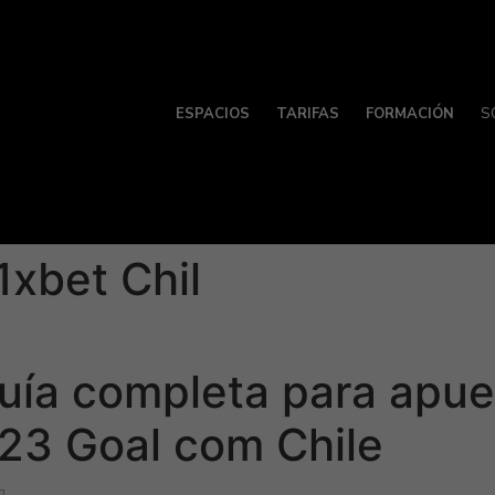
ESPACIOS
TARIFAS
FORMACIÓN
S
xbet Chil
uía completa para apue
23 Goal com Chile