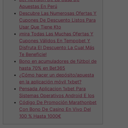
Apuestas En Perú
Descubre Las Numerosas Ofertas Y
Cupones De Descuento Listos Para
Usar Que Tiene Kto
¡mira Todas Las Muchas Ofertas Y
Cupones Válidos En Tempobet Y
Disfruta El Descuento La Cual Más
Te Beneficie!
Bono en acumuladores de fútbol de
hasta 70% en Bet365
¿Cómo hacer un depósito/apuesta
en la aplicación móvil 1xbet?
Pensada Aplicacion 1xbet Para
Sistemas Operativos Android E Ios
Código De Promoción Marathonbet
Con Bono De Casino En Vivo Del
100 % Hasta 1000€