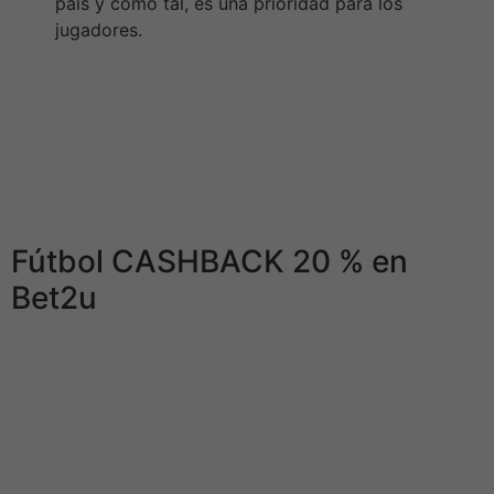
país y como tal, es una prioridad para los
jugadores.
Después de hacer un análisis exhaustivo sobre 1xBet
Colombia muchos usuarios nos han preguntado acerca
de 1xBet App. Y no es para menos, ya que esta
aplicación de apuestas es una de las más usadas por
los fanáticos de las apuestas. Por desgracia, 1xBet App
aún no está disponible en Colombia ya que la casa de
apuestas no cuenta con la licencia de Coljuegos.
Fútbol CASHBACK 20 % en
Bet2u
Descargar 1xbet vale la pena, al menos, debido a la
interfaz fácil de usar y el acceso 24/7 a las funciones
de la Institución. Administrar la aplicación es bastante
fácil, e incluso un principiante puede manejar esto. Toda
la información necesaria está traducida a varios
idiomas, incluyendo ruso, Inglés, español y docenas de