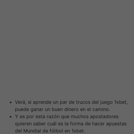
En consecuencia, el nombre de usuario y la contraseña
se crean automáticamente y se enviarán a una dirección
de correo electrónico existente. El registro está
permitido a las personas que han alcanzado la edad de
18 años y residen en aquellos países donde la actividad
de la casa de apuestas no está limitada a nivel
legislativo. También realiza sorteos en las principales
competiciones del mundo del deporte, premiando sus
usuarios con coches si realizan apuestas en dichos
torneos. Las cuotas de apuestas también están entre las
mejores practicadas por las casas de apuestas que
operan en Chile, por lo que el apostador puede sacarle
más valor a su dinero.
Verá, si aprende un par de trucos del juego 1xbet,
puede ganar un buen dinero en el camino.
Y es por esta razón que muchos apostadores
quieren saber cuál es la forma de hacer apuestas
del Mundial de fútbol en 1xbet.