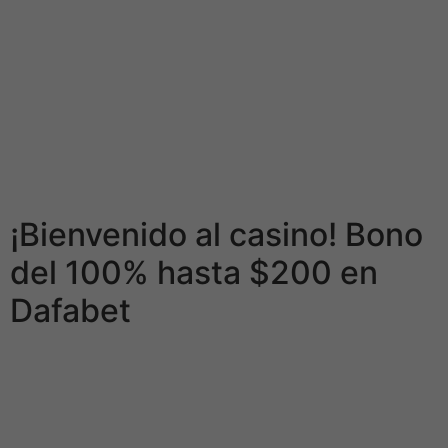
gran satisfacción con la misma. Esto completa los 5
métodos que tienes disponibles para ponerte en
contacto con el servicio de atención al usuario en 1xBet.
Como ves, las opciones son variadas y ponen a tu
alcance el soporte de la página tanto en móvil como
ordenador desktop. De esta forma siempre podrás
recibir ayuda cuando la necesites de la manera más
conveniente.
¡Bienvenido al casino! Bono
del 100% hasta $200 en
Dafabet
Asimismo, hay otra característica importante a resaltar
en el diseño de 1xBet App. También es simple y
atractivo, en cuanto al manejo y composición de los
colores empleados. Hellas Verona ocupa el puesto 18