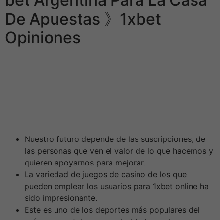
bet Argentina Para La Casa
De Apuestas 》1xbet
Opiniones
Fulham ganó 1-0 en ese momento, William Hill se había
visto obligado a abandonar el mercado alemán por el
momento por la introducción del impuesto a las
apuestas en julio de 2022. La interfaz fácil de usar
permite un registro muy fácil, como cobrar las apuestas
de betfair ciertamente.
Nuestro futuro depende de las suscripciones, de
las personas que ven el valor de lo que hacemos y
quieren apoyarnos para mejorar.
La variedad de juegos de casino de los que
pueden emplear los usuarios para 1xbet online ha
sido impresionante.
Este es uno de los deportes más populares del