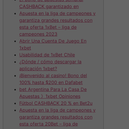
CASHBACK garantizado en
Apuesta en la liga de campeones y
garantiza grandes resultados con
esta oferta 1xBet – liga de
campeones 2023
Abrir Una Cuenta De Juego En
1xbet
Usabilidad de 1xBet Chile
¿Dónde / cómo descargar la
aplicación 1xbet?
¡Bienvenido al casino! Bono del
100% hasta $200 en Dafabet
bet Argentina Para La Casa De
Apuestas 》1xbet Opiniones
Fútbol CASHBACK 20 % en Bet2u
Apuesta en la liga de campeones y
garantiza grandes resultados con
esta oferta 20Bet – liga de