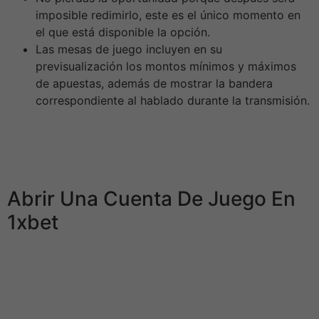
imposible redimirlo, este es el único momento en
el que está disponible la opción.
Las mesas de juego incluyen en su
previsualización los montos mínimos y máximos
de apuestas, además de mostrar la bandera
correspondiente al hablado durante la transmisión.
Y la cumple en todos los aspectos y en todas sus
versiones, lo que incluye su 1xBet Móvil. Cada una de
las apuestas combinadas que realices debe contener
three o más eventos.
Abrir Una Cuenta De Juego En
1xbet
1xbet casino mantiene a disposición de sus usuarios
diversas plataformas que amplían los métodos de
acceso a juegos de on line casino. Así, los clientes de
esta casa de apuestas radicados en Chile, pueden