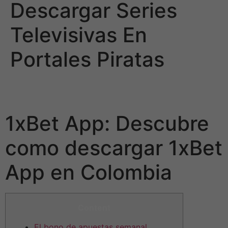
Descargar Series
Televisivas En
Portales Piratas
Cuidado Con Descargar Series Televisivas En Portales
Piratas
1xBet App: Descubre
como descargar 1xBet
App en Colombia
Content
El bono de apuestas semanal