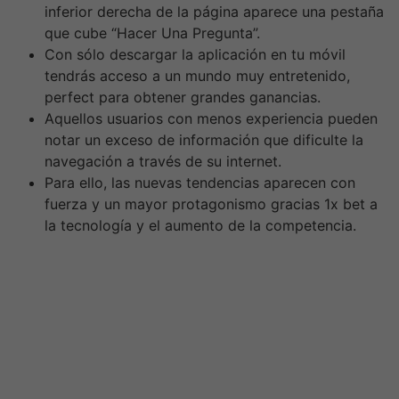
inferior derecha de la página aparece una pestaña
que cube “Hacer Una Pregunta”.
Con sólo descargar la aplicación en tu móvil
tendrás acceso a un mundo muy entretenido,
perfect para obtener grandes ganancias.
Aquellos usuarios con menos experiencia pueden
notar un exceso de información que dificulte la
navegación a través de su internet.
Para ello, las nuevas tendencias aparecen con
fuerza y un mayor protagonismo gracias 1x bet a
la tecnología y el aumento de la competencia.
En common, las diferencias en experiencia de usuario
no son significativas, pero sí existe mayor atención al
detalle en 1xBet para dispositivos móviles. 1xbet ha
logrado posicionarse como una de las casas de
apuestas más importantes en el país, y a nivel mundial,
gracias al excelente servicio que ofrece. Hoy en día,
son más de medio millón los usuarios con los que
cuenta esta casa de apuestas, y los cuales demuestran