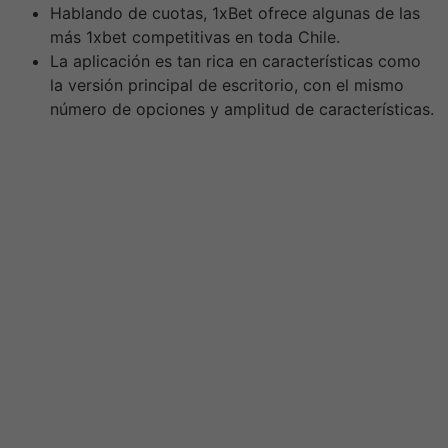
Hablando de cuotas, 1xBet ofrece algunas de las
más 1xbet competitivas en toda Chile.
La aplicación es tan rica en características como
la versión principal de escritorio, con el mismo
número de opciones y amplitud de características.
Muchos amantes de las casas de apuestas prefieren la
aplicación 1xbet, porque en este sitio se pueden
encontrar bonos empinados, una amplia línea de
apuestas y un registro rápido. Los servicios del
establecimiento están disponibles en casi todo el
mundo, y usted puede probar su suerte sin ningún
problema. El sitio web 1xBet es intuitivo y fácil de usar,
con una impresionante cantidad de mercados de
apuestas, con más de 4.500 en total, incluidas las
opciones de apuestas en vivo. Dominará rápidamente el
diseño intuitivo y puntual, y el sitio funciona en todos
los sistemas operativos y dispositivos, incluidos los
móviles. Así también cuenta con diversos deportes
como tenis, baloncesto, hockey sobre hielo, voleibol,