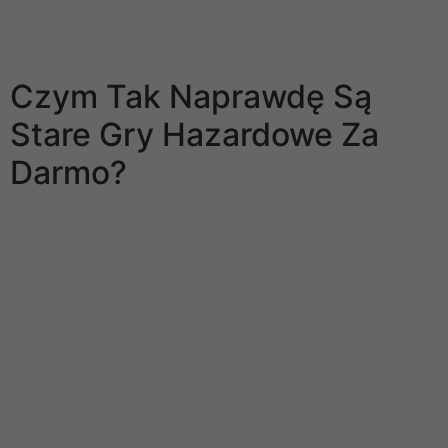
ponieważ są one znacznie bardziej komfortowe, gdyż
pozwalają na grę z dowolnego miejsca, wszędzie tam,
gdzie możesz uzyskać dostęp do Internetu.
Czym Tak Naprawdę Są
Stare Gry Hazardowe Za
Darmo?
Warto również pamiętać, że nie jesteś zobowiązany do
złożenia wpłaty na późniejszym etapie, kiedy ubiegasz
się o bonus bez depozytu. Często jest to suma
pieniężna, lub darmowe spiny, które są oferowane bez
konieczności dokonania wpłaty. Tak, jest to jak
najbardziej bezpieczne i niezawodne, oczywiście pod
warunkiem, że korzystamy z godnego zaufania kasyna.
[newline]Rozwiejmy wszelkie wątpliwości dotyczące
bezpieczeństwa korzystania z powitalnego bonusu bez
depozytu. Absolutna legenda wśród kasyn – Lemon