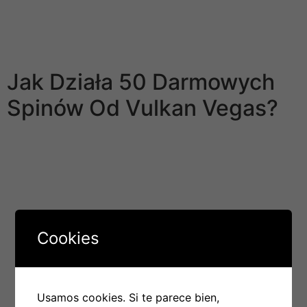
online przyciąga graczy, dlatego ważne jest, aby były
one łatwo dostępne i atrakcyjne względem konkurencji.
Innym głównym obszarem podlegającym kontroli jest
odpowiedzialny hazard.
Jak Działa 50 Darmowych
Spinów Od Vulkan Vegas?
Wybierając kasyno bez depozytu bonus, zawsze warto
sprawdzić, czy w sekcji na żywo znajdują się takie
pozycje. Wybierając swoje idealne kasyno internetowe,
warto pamiętać o kilku kluczowych kwestiach. Jeśli
trafi się na jeden z serwisów, który ma bardzo słabe
opinie w sieci, to nie będzie tych informacji na jego
Cookies
stronach. Do tej pory Microgaming stworzył ponad 800
gier kasynowych, takich jak automaty, poker wideo,
blackjack i ruletka.
Usamos cookies. Si te parece bien,
Bonus na powitanie od Vulkan Vegas jest