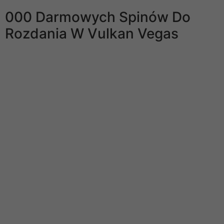
000 Darmowych Spinów Do
Rozdania W Vulkan Vegas
Ich historia jest bardzo ciekawa, co może być dla
niektórych zadziwiające. Owocówki powstały tylko
dlatego, że pierwsze sloty zostały zakazane, ponieważ
niektórzy zaczynali się na nich bogacić. Pierwsi
producenci wpadli więc na pomysł, aby zamiast
pieniędzy sloty wydawały gumy do żucia. Gracze na
ekranach swoich jednorękich bandytów mogli zobaczyć
różne owoce, a jeśli udało im się zdobyć szczęśliwy
klaster, nagrodą były gumy owocowe o smaku, który
właśnie wylosowali. Na naszej stronie prezentujemy
listę bezpiecznych i sprawdzonych kasyn z takimi
bonusami. Tak, prawie każde aktualne kasyno online
nadaje szybką i łatwą rejestrację dla swoich
użytkowników absolutnie bezpłatnie.