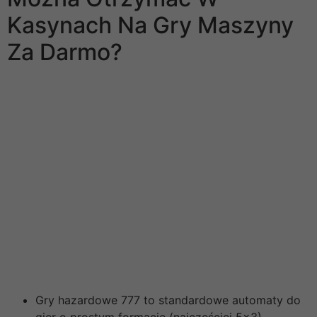
Kasynach Na Gry Maszyny
Za Darmo?
Obecnie taki bonus odebrać można w jednym z
najpopularniejszych kasyn w naszym kraju – mowa tutaj
o Ice Casino bonus. Aby wybrać gry za darmo, nie
trzeba wykonywać wielu czynności, natomiast należy
skupić swoją uwagę na kilku czynnikach, które mają
wpływ na doświadczenie graczy. Nie omówimy w tym
przeglądzie wszystkich z nich, natomiast
wspomnieliśmy o tych, które naszym zdaniem mają
największe znaczenie. Po przeanalizowaniu
wymienionych zalet i wad bez problemu podejmiesz
decyzję, czy chcesz zagrać w darmowe gry sloty bez
rejestracji.
Gry hazardowe 777 to standardowe automaty do
gier o prostym formacie (najczęściej 5×3).