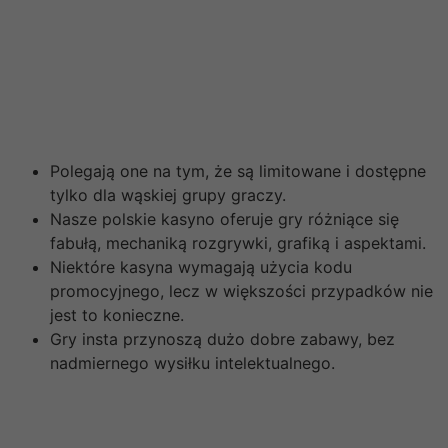
Casino – ma specjalną ofertę dla wszystkich, którzy z
jakiegoś powodu nie założyli jeszcze konta. WestCasino
to ciekawe kasyno z intrygującą, utrzymaną w wesołym
tonie, szata graficzną. Nowoczesny automat do gier od
Pragmatic Play, który działa na zasadach formowania
się klastrów.
Polegają one na tym, że są limitowane i dostępne
tylko dla wąskiej grupy graczy.
Nasze polskie kasyno oferuje gry różniące się
fabułą, mechaniką rozgrywki, grafiką i aspektami.
Niektóre kasyna wymagają użycia kodu
promocyjnego, lecz w większości przypadków nie
jest to konieczne.
Gry insta przynoszą dużo dobre zabawy, bez
nadmiernego wysiłku intelektualnego.
Raz jeszcze przypominamy, że regulamin zawsze
będzie zawierał informację, w jakim czasie należy
spełnić wymagania dotyczące rozgrywki. Jest to