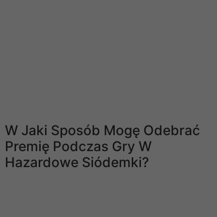
prawdopodobnie spowodowane tym, że nie spełniłeś
jeszcze wymagań dotyczących rozgrywki, takich jak
obrót wygraną o określoną liczbę razy. Bonusy bez
depozytu są zazwyczaj objęte warunkami obrotu od
x20 do x40. Niektóre kasyna wymagają użycia kodu
promocyjnego, lecz w większości przypadków nie jest
to konieczne. Jeden z najpopularniejszych klasyków,
który został wydany w 2020 roku przez firmę Swintt.
To prosty automat do gier z pięcioma bębnami i
pięcioma liniami wypłacającymi.
W Jaki Sposób Mogę Odebrać
Premię Podczas Gry W
Hazardowe Siódemki?
Ruletka na żywo obejmuje prawdziwe koło ruletki, które
znajduje się w naziemnym studiu lub kasynie. Baccarat
stał się bardzo popularny w XIX-wiecznej Francji i do tej