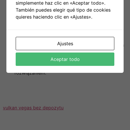
simplemente haz clic en «Aceptar todo».
wyjątkowo atrakcyjny, o ile skorzysta się z
También puedes elegir qué tipo de cookies
naszego ekskluzywnego linku.
quieres haciendo clic en «Ajustes».
Jej założenia opierają się na ochronie graczy
przed nieuczciwymi operatorami gier losowych i
zakładów bukmacherskich.
Gry mogą być wadliwe lub sfałszowane, aby
Ajustes
oszukiwać graczy, a wpłacanie pieniędzy w takim
miejscu to tylko prośba o kłopoty.
Jeżeli lubisz wielość dodatków specjalnych, ten
Aceptar todo
rodzaj gier nie będzie dla Ciebie najlepszym
rozwiązaniem.
Pule nagród są dzielone na końcu turnieju pośród
graczy, którzy osiągnęli najwyższe pozycje na liście
rankingowej. By osiągać wysokie pozycje na liście
rankingowej, trzeba często grać i uzyskiwać dobre
vulkan vegas bez depozytu
wyniki w grze turniejowej.
Przy prowadzeniu kasyna live, współpracujemy z
topowymi dostawcami oprogramowania kasynowego.
Wśród z nich znajdują się takie tuzy jak, NetEnt, Ezugi