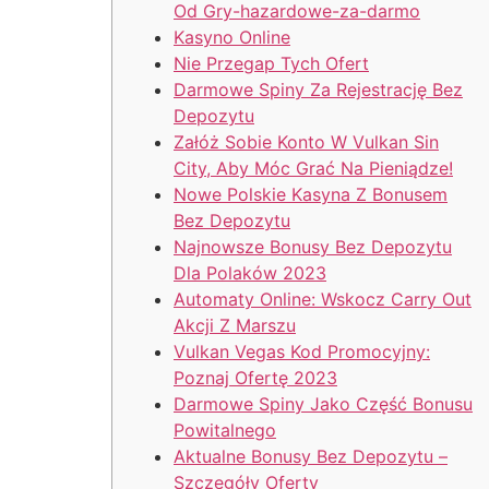
Od Gry-hazardowe-za-darmo
de la web, en
base a cómo
Kasyno Online
se usa la
Nie Przegap Tych Ofert
web.
Darmowe Spiny Za Rejestrację Bez
Depozytu
Załóż Sobie Konto W Vulkan Sin
Experiencia
City, Aby Móc Grać Na Pieniądze!
Para que
Nowe Polskie Kasyna Z Bonusem
nuestra web
funcione lo
Bez Depozytu
mejor posible
Najnowsze Bonusy Bez Depozytu
durante tu
Dla Polaków 2023
visita. Si
Automaty Online: Wskocz Carry Out
rechaza estas
Akcji Z Marszu
cookies,
algunas
Vulkan Vegas Kod Promocyjny:
funcionalidades
Poznaj Ofertę 2023
desaparecerán
Darmowe Spiny Jako Część Bonusu
de la web.
Powitalnego
Aktualne Bonusy Bez Depozytu –
Szczegóły Oferty
Marketing