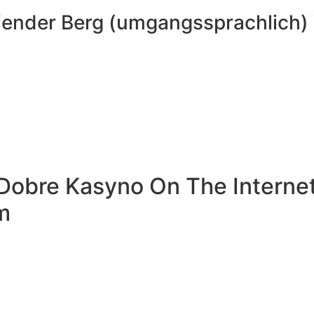
ender Berg (umgangssprachlich) 
yna wyrażony jako procent pierwotnego zakładu gracza. (W 
d pierwotny, jeśli gracz podwoi lub podzieli karty). Jeśli
niektórych wariantach w niektórych kasynach.
ne sposoby dystrybucji kodów promocyjnych, to z pewności
Dobre Kasyno On The Interne
m
mogą jedynie korzystać z . usług kasyn wchodzących w sk
jonowane kasyno z bonusem bez depozytu może oferować swo
pozytu z . licencją MGA będzie w Polsce legalne. Blackja
upierem w czasie rzeczywistym. Gra w blackjacka na żywo j
ker to jedna unces najpopularniejszych gier kasynowych na