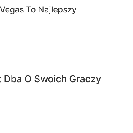
Vegas To Najlepszy
grach takich jak blackjack ostateczny
 opanujesz strategię blackjacka, możesz
ą w krótkim czasie odkryje coś
t Dba O Swoich Graczy
ład monopolu państwowego. Mimo tego,
je usługi na terenie państw członkowskich.
ck w kasynie na żywo jest dostępny we
est bardzo łatwa, oraz wybór stołów watts
 świecie, mum je w ofercie także praktycznie