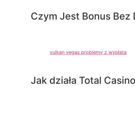
dostęp do większości gier, w tym ich wersji
Czym Jest Bonus Bez
Praktycznie wszystkie bonusy i promocje w 
nie wykorzystywali darmowe spiny za rejest
zyskuje pieniądze, z którymi może robić, c
który w
vulkan vegas problemy z wypłatą
prz
że odebrany reward pieniężny lub wygrane 
wypłacić pieniądze. Dostępne ekskluzywne bo
Jak działa Total Casin
Aplikacja Complete Casino jest darmowa i mo
Complete Casino uż ytkownik ma peł ny dostę
raffgier, realizowane pł atnoś ci a takż e wyp
W kasynach internetowych możecie spodziew
wydawaniem pieniędzy, stąd pomysł na bon
gry, przy okazji być może zgarniając cieka