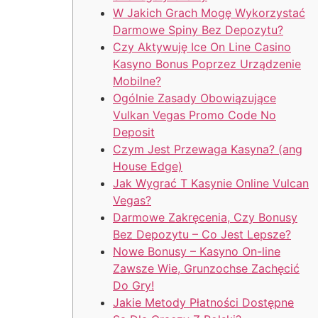
W Jakich Grach Mogę Wykorzystać
Al compartir tus
intereses y
Darmowe Spiny Bez Depozytu?
comportamiento
Czy Aktywuję Ice On Line Casino
mientras visitas
Kasyno Bonus Poprzez Urządzenie
nuestro sitio,
Mobilne?
aumentas la
Ogólnie Zasady Obowiązujące
posibilidad de
ver contenido y
Vulkan Vegas Promo Code No
ofertas
Deposit
personalizados.
Czym Jest Przewaga Kasyna? (ang
House Edge)
Jak Wygrać T Kasynie Online Vulcan
Vegas?
Darmowe Zakręcenia, Czy Bonusy
Bez Depozytu – Co Jest Lepsze?
Nowe Bonusy – Kasyno On-line
Zawsze Wie, Grunzochse Zachęcić
Do Gry!
Jakie Metody Płatności Dostępne