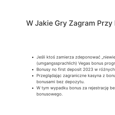
hazardową w serwisie, ale najczęściej grac
udostępnianych przez kasyna bez depozytu d
W Jakie Gry Zagram Przy 
Tak samo, yak w przypadku darmowej gotówk
określonymi wymaganiami. Gracz powinien w
automacie.
Jeśli ktoś zamierza zdeponować „niewie
(umgangssprachlich) Vegas bonus prog
Bonusy no first deposit 2023 w różnych
Przeglądając zagraniczne kasyna z bon
bonusami bez depozytu.
W tym wypadku bonus za rejestrację bez
bonusowego.
Obsługa klienta i wsparcie kasyn online jes
Twoje pierwsze żądanie wypłaty zostanie pr
wydatki, wszystkie licencjonowane kasyna on 