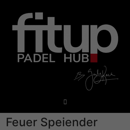
Feuer Speiender