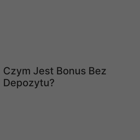
zaczyna się cofać. Na szczęście user kasyna doskonale
zdaje sobie z tego sprawę, co jest ogromnym plusem
dla samych graczy. Wyższe bonusy, więcej darmowych
spinów i company najważniejsze — coraz
przystępniejsze warunki wykorzystania promocji.
Niemal wszystkie casino bonus bez depozytu
gwarantują dostęp do większości gier, w tym ich wersji
darmowych.
Czym Jest Bonus Bez
Depozytu?
Praktycznie wszystkie bonusy i promocje w kasynach
mają określone warunki użytkowania. To swojego
rodzaju zabezpieczenie kasyna, żeby gracze nie
wykorzystywali darmowe spiny za rejestrację bez
depozytu lub bonus pieniężny w niedozwolony sposób.
W tym przypadku gracz najczęściej zyskuje pieniądze,