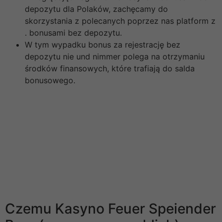
depozytu dla Polaków, zachęcamy do
skorzystania z polecanych poprzez nas platform z
. bonusami bez depozytu.
W tym wypadku bonus za rejestrację bez
depozytu nie und nimmer polega na otrzymaniu
środków finansowych, które trafiają do salda
bonusowego.
Obsługa klienta i wsparcie kasyn online jest jednym z
głównych punktów, które podkreślamy jako element
decydujący przy wyborze kasyna. Zanim Twoje
pierwsze żądanie wypłaty zostanie przetworzone,
kasyno on-line poprosi Cię u potwierdzenie Twojej
tożsamości. Aby pomóc Ci kontrolować wydatki,
wszystkie licencjonowane kasyna on the internet
oferują limity kont. Można je zastosować do wpłat,
wypłat i kwot zakładów.
Czemu Kasyno Feuer Speiender