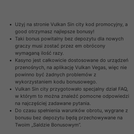
wygranych w Vulkan Vegas uzależniony jest z kwoty
wypłaty.
Użyj na stronie Vulkan Sin city kod promocyjny, a
good otrzymasz najlepsze bonusy!
Taki bonus powitalny bez depozytu dla nowych
graczy musi zostać przez em obrócony
wymaganą ilość razy.
Kasyno jest całkowicie dostosowane do urządzeń
przenośnych, na aplikację Vulkan Vegas, więc nie
powinno być żadnych problemów z
wykorzystaniem kodu bonusowego.
Vulkan Sin city przygotowało specjalny dział FAQ,
w którym to można znaleźć pomocne odpowiedzi
na najczęściej zadawane pytania.
Do czasu spełnienia warunków obrotu, wygrane z
bonusu bez depozytu będą przechowywane na
Twoim „Saldzie Bonusowym”.
Rozwiejmy wszelkie wątpliwości dotyczące