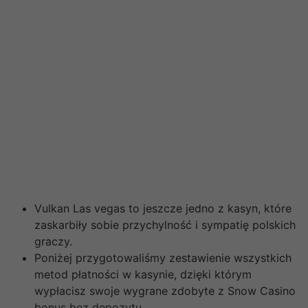
Przeciętne polskie kasyno on the internet bonus bez
depozytu przedstawia wraz z linkiem do pełnego
regulaminu zawartego t danej ofercie. Darmowe spiny
bez depozytu są najczęściej spotykane, dlatego, że
kasyna wolą ograniczyć reward bez depozytu do
konkretnej gry, niż wszystkich gier watts kasynie. Do
czasu spełnienia warunków obrotu, wygrane z bonusu
bez depozytu będą przechowywane na Twoim „Saldzie
Bonusowym”. W większości przypadków, będziesz
musiał spełnić wymagania dotyczące zakładów lub gry,
zanim będziesz w stanie wypłacić swój bonus bez
depozytu.
Vulkan Las vegas to jeszcze jedno z kasyn, które
zaskarbiły sobie przychylność i sympatię polskich
graczy.
Poniżej przygotowaliśmy zestawienie wszystkich
metod płatności w kasynie, dzięki którym
wypłacisz swoje wygrane zdobyte z Snow Casino
bonus bez depozytu.