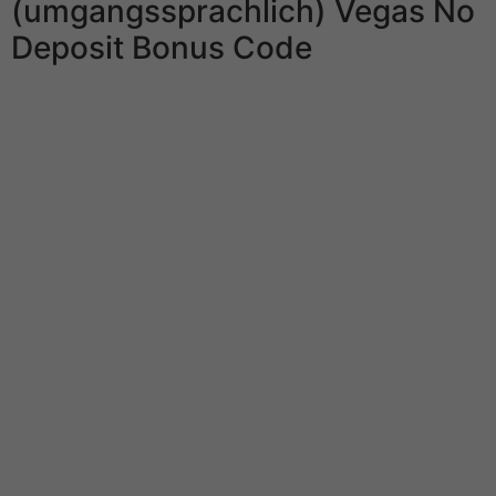
(umgangssprachlich) Vegas No
Deposit Bonus Code
W podobny sposób postępujesz z kodami dla wpłaty i
innymi — wtedy wpisujesz je w formularzu płatności lub
watts sekcji o nazwie BONUSY. Ogólnie rzecz biorąc,
kody promocyjne działają w bardzo prosty sposób.
Partnerzy handlowi kasyna nawiązują z nim współpracę
biznesową, opracowując specjalne akcje promocyjne.
Są one aktywowane odpowiednim ciągiem znaków,
który należy wpisać watts formularzu płatności,
rejestracyjnym lub w sekcji Bonusy na witrynie kasyna
(w zależności od wybranej opcji). Wtedy użytkownik
może skorzystać z przypisanych do danego kodu
bardzo atrakcyjnych watts większości wypadków
korzyści. Większość bonusów darmowych spinów bez
depozytu jest ograniczona tylko do jednej gry, lub kilku
raffgier od tego samego dostawcy.