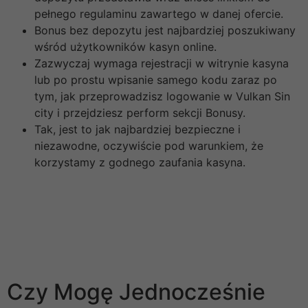
pełnego regulaminu zawartego w danej ofercie.
Bonus bez depozytu jest najbardziej poszukiwany
wśród użytkowników kasyn online.
Zazwyczaj wymaga rejestracji w witrynie kasyna
lub po prostu wpisanie samego kodu zaraz po
tym, jak przeprowadzisz logowanie w Vulkan Sin
city i przejdziesz perform sekcji Bonusy.
Tak, jest to jak najbardziej bezpieczne i
niezawodne, oczywiście pod warunkiem, że
korzystamy z godnego zaufania kasyna.
Jeśli masz mhh koncie prawdziwe pieniądze, zostaną
one zazwyczaj wykorzystane przed środkami
bonusowymi. Użycie i wypłacenie bonusu bez depozytu
nie jest takie proste, zatem też warto zapoznać się z
kilkoma haczykami, zanim zdecydujemy się na
rejestrację.
Czy Mogę Jednocześnie