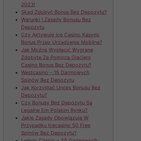
2023!
Skąd Zdobyć Bonus Bez Depozytu?
Warunki I Zasady Bonusu Bez
Depozytu
Czy Aktywuję Ice Casino Kasyno
Bonus Przez Urządzenie Mobilne?
Jak Można Wypłacić Wygrane
Zdobyte Za Pomocą Glaciers
Casino Bonus Bez Depozytu?
Westcasino – 15 Darmowych
Spinów Bez Depozytu
Jak Korzystać Unces Bonusu Bez
Depozytu?
Czy Bonusy Bez Depozytu Są
Legalne Em Polskim Rynku?
Jakie Zasady Obowiązują W
Przypadku Icecasino 50 Free
Spinów Bez Depozytu?
Lemon Casino – 20 Darmowych