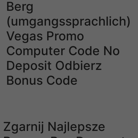
Berg
(umgangssprachlich)
Vegas Promo
Computer Code No
Deposit Odbierz
Bonus Code
Feuer Speiender Berg (umgangssprachlich) Vegas
Promo Computer Code No Deposit Odbierz Bonus
Code!
Zgarnij Najlepsze