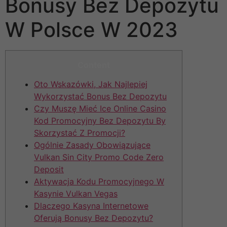
Bonusy Bez Depozytu
W Polsce W 2023
Content
Oto Wskazówki, Jak Najlepiej
Wykorzystać Bonus Bez Depozytu
Czy Muszę Mieć Ice Online Casino
Kod Promocyjny Bez Depozytu By
Skorzystać Z Promocji?
Ogólnie Zasady Obowiązujące
Vulkan Sin City Promo Code Zero
Deposit
Aktywacja Kodu Promocyjnego W
Kasynie Vulkan Vegas
Dlaczego Kasyna Internetowe
Oferują Bonusy Bez Depozytu?