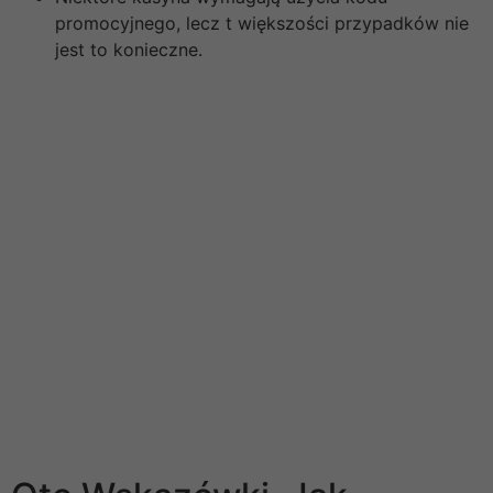
promocyjnego, lecz t większości przypadków nie
jest to konieczne.
Jeżeli wejdziesz na nią korzystając z tego odnośnika,
bonus zostanie automatycznie dodany carry out
twojego profilu po ukończeniu rejestracji. Dzięki temu
posiadanie Snow Casino kod promocyjny bez depozytu
ub kod na darmowe spiny nie jest konieczne, an ity sam
nie musisz się martwić, że zapomnisz go wpisać
podczas zakładania konta. Również na naszej stronie
możesz otrzymać Playamo bonus za rejestracje. Strona
opisanego przez nas kasyna przyciągaje Cię bonusem
IceCasino 50 darmowych spinów bez depozytu i maje
nadzieję, że będziesz zadowolony z . pobytu w kasynie.
Gracze, którzy cieszą się pobytem t kasynie,
prawdopodobnie dokonają depozytu na prawdziwe
pieniądze po wykorzystaniu IceCasino 50 darmowych
spinów.