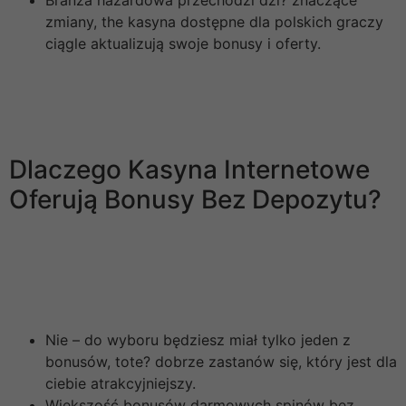
Branża hazardowa przechodzi dzi? znaczące
zmiany, the kasyna dostępne dla polskich graczy
ciągle aktualizują swoje bonusy i oferty.
Bonusy oferowane przez kasyna Polakom zwykle
zmieniają się od czasu do czasu. Często jest in order to
suma pieniężna, albo darmowe spiny, które są
oferowane bez konieczności dokonania wpłaty.
Dlaczego Kasyna Internetowe
Oferują Bonusy Bez Depozytu?
Wszystkie one są konkurencją, ponieważ wszystkie
chcą, abyś był ich graczem. Kasyna lo wykorzystują
bonusy, promocje, gry, programy lojalnościowe i
cashback, aby przyciągnąć nowych graczy.
Nie – do wyboru będziesz miał tylko jeden z
bonusów, tote? dobrze zastanów się, który jest dla
ciebie atrakcyjniejszy.
Większość bonusów darmowych spinów bez