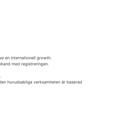
snummer C59314. Verksamheten i Sweden
två grundarna, en lista banker och
e en internationell growth.
band med registreringen.
.
 den huvudsakliga verksamheten är baserad
Vegas som e största casinot. Detta är en
gsidor ska använda sig av BankID.