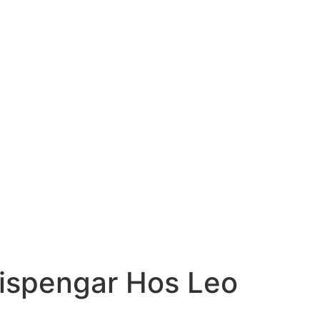
rispengar Hos Leo