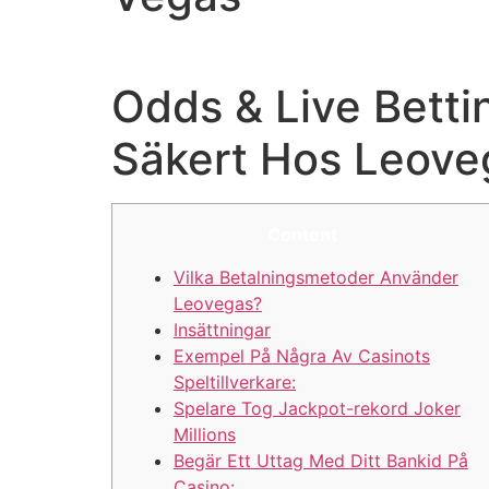
de la web, en
base a cómo
Free Spins Fest O 400 000kr I Actually Pris
se usa la
web.
Odds & Live Betti
Säkert Hos Leove
Experiencia
Para que
nuestra web
funcione lo
Content
mejor posible
durante tu
Vilka Betalningsmetoder Använder
visita. Si
Leovegas?
rechaza estas
cookies,
Insättningar
algunas
Exempel På Några Av Casinots
funcionalidades
Speltillverkare:
desaparecerán
Spelare Tog Jackpot-rekord Joker
de la web.
Millions
Begär Ett Uttag Med Ditt Bankid På
Casino:
Marketing