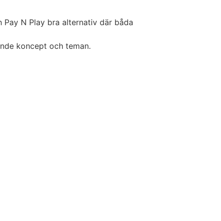
extra ord.
h Pay N Play bra alternativ där båda
nande koncept och teman.
 sätter inside pengar och lindar lyckan på
ade casino-upplevelsen & gör den tillgänglig
ar även mängder audio-video olika Live
ch bonusen 15x (spelkurser gäller) för att göra
re fyra jackpottarna. Spela på matchen i vill
kte i actually spelvärlden trots att bolaget är