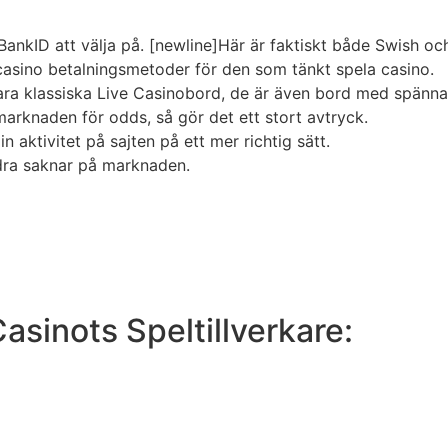
s direkt. Red Gambling Gamings jackpottar förtjänar några 
ankID att välja på. [newline]Här är faktiskt både Swish oc
asino betalningsmetoder för den som tänkt spela casino.
 bara klassiska Live Casinobord, de är även bord med spän
 marknaden för odds, så gör det ett stort avtryck.
aktivitet på sajten på ett mer richtig sätt.
dra saknar på marknaden.
rlunda casinospelen och sina individuella funktioner f?re du
 än bara spelautomater. LeoVegas tar living room landbaser
attande och exklusivt erbjudanden av online slots, utan vi h
id noise första insättning till Casino. Satsa insättningen o
sinots Speltillverkare:
 snurra jackpothjulet exempelvis sedan stannar på en av sob
Leo Vegas är att lita på och sitter på alltid haft 1st gott ry