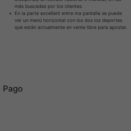
más buscadas por los clientes.
En la parte excellent entre ma pantalla se puede
ver un menú horizontal con los dos los deportes
que están actualmente en vente libre para apostar.
La Codere app podra ser descargada desde cualquier
celular u tablet, puesto que está disponible tanto para
Android como para iOS. [newline]Codere apuestas
busca “descomplicar” a los apostadores mexicanos con
una interfaz sencilla con bien diseñada. Es una empresa
mexicana con más sobre 30 años para experiencia
ofreciendo las mejores productos.
Pago
Un trabajador del casino escaneará este código de
barras y registrará el ingreso afin de que los fondos
estén disponibles en una cuenta electrónica en el web
web de la casa de apuestas. A continuación, se enviará
un mensaje sobre texto con información relacionada la