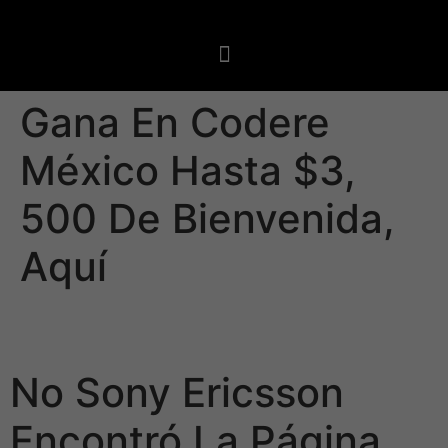
Gana En Codere
México Hasta $3,
500 De Bienvenida,
Aquí
Gana En Codere México Hasta $3, 500 De Bienvenida,
Aquí
No Sony Ericsson
Encontró La Página