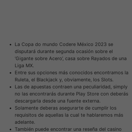
puedes optar durante hasta 5 muy buenas premios. O la
de Todos mis Domingos en la la cual, cada $50 MXN
apostados en los juegos BLUE WIZARD, SAHARA
RICHES u RED WIZARD, vas acumulando giros cuma-
cuma hasta llegar the 25.
La Copa do mundo Codere México 2023 se
disputará durante segunda ocasión sobre el
‘Gigante sobre Acero’, casa sobre Rayados de una
Liga MX.
Entre sus opciones más conocidos encontramos la
Ruleta, el Blackjack y, obviamente, los Slots.
Las de apuestas contraen una peculiaridad, simply
no las encontrarás durante Play Store con deberás
descargarla desde una fuente externa.
Solamente deberas asegurarte de cumplir los
requisitos de aquellas la cual te hablaremos más
adelante.
También puede encontrar una reseña del casino