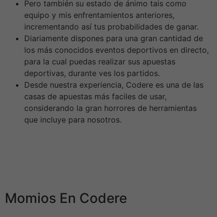
Pero también su estado de ánimo tais como
equipo y mis enfrentamientos anteriores,
incrementando así tus probabilidades de ganar.
Diariamente dispones para una gran cantidad de
los más conocidos eventos deportivos en directo,
para la cual puedas realizar sus apuestas
deportivas, durante ves los partidos.
Desde nuestra experiencia, Codere es una de las
casas de apuestas más faciles de usar,
considerando la gran horrores de herramientas
que incluye para nosotros.
Ahora, si deseas ajo más detalles de esta promoción,
puedes hacerlo en una sección “Promociones”, ubicada
en la pestaña excellent izquierda. Adquiere expertise
jugando, apostando sumado a ganando con mis bonos
de Codere México.
Momios En Codere