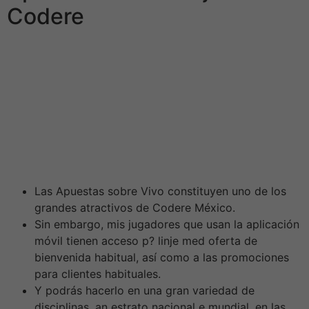
Codere
Puedes elegir entre varias opciones, aquí sony ericsson
explica en la cual consisten, así que usted selecciones
el que más te convenga. Las apuestas gratuitas sobre el
sitio net de Codere son una forma de incentivo con este
que los jugadores pueden cubrir una apuesta realizada
en una serie sobre juegos deportivos. En la mayoría
para los casos, todas las free bets no se pueden invertir
con otras promociones de la casa sobre apuestas.
Las Apuestas sobre Vivo constituyen uno de los
grandes atractivos de Codere México.
Sin embargo, mis jugadores que usan la aplicación
móvil tienen acceso p? linje med oferta de
bienvenida habitual, así como a las promociones
para clientes habituales.
Y podrás hacerlo en una gran variedad de
disciplinas, an estrato nacional e mundial, en las