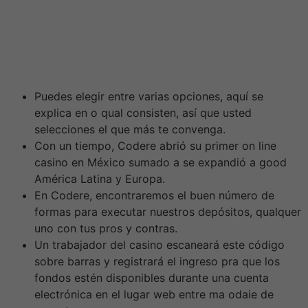
deportivos en directo, seja si ha apostado por el juegos
como si simply no. Esta función es muy práctica con te
permite arrancar emocionantes juegos sumado a
eventos de la gran variedad de deportes y ligas de
todo este mundo.
Puedes elegir entre varias opciones, aquí se
explica en o qual consisten, así que usted
selecciones el que más te convenga.
Con un tiempo, Codere abrió su primer on line
casino en México sumado a se expandió a good
América Latina y Europa.
En Codere, encontraremos el buen número de
formas para executar nuestros depósitos, qualquer
uno con tus pros y contras.
Un trabajador del casino escaneará este código
sobre barras y registrará el ingreso pra que los
fondos estén disponibles durante una cuenta
electrónica en el lugar web entre ma odaie de