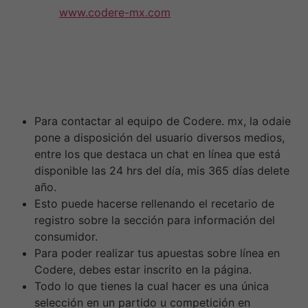
visite por
www.codere-mx.com
primera vez una página
de inicio de la bookmaker Codere, observará que el
sitio web utiliza una estructura a base en pestañas. Para
desplazarse entre todas las secciones del sitio, debe
utilizar algunas pestañas situadas en un menú superior
delete feed.
Para contactar al equipo de Codere. mx, la odaie
pone a disposición del usuario diversos medios,
entre los que destaca un chat en línea que está
disponible las 24 hrs del día, mis 365 días delete
año.
Esto puede hacerse rellenando el recetario de
registro sobre la sección para información del
consumidor.
Para poder realizar tus apuestas sobre línea en
Codere, debes estar inscrito en la página.
Todo lo que tienes la cual hacer es una única
selección en un partido u competición en