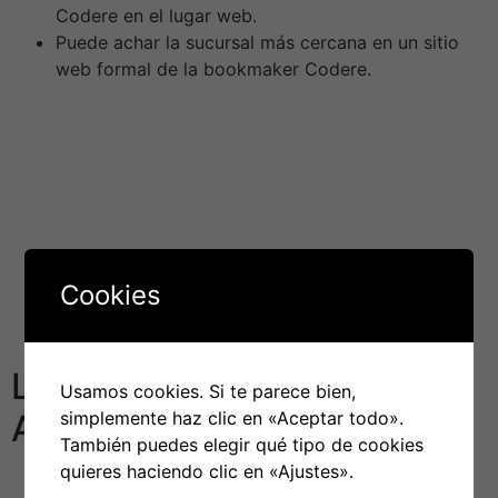
Codere en el lugar web.
Puede achar la sucursal más cercana en un sitio
web formal de la bookmaker Codere.
Entre otros aspectos, estos son solo algunos de los
factores que forman de Codere México, el mejor web
de apuestas durante línea. Aquí tienes muchos motivos
más, para que consideres a Codere ing momento de
recopilar el mejor local para apostar. Entre las
principales causas para que mis clientes de todas las
casas de apuestas y casinos durante línea se cambien
de plataforma, se encuentran la monotonía y el tedio. Y
Cookies
es o qual Codere Mx tiene un inmenso pericon de
opciones para diversión para tus usuarios.
Las Mejores Predicciones Y
Usamos cookies. Si te parece bien,
simplemente haz clic en «Aceptar todo».
Apuestas E-sports
También puedes elegir qué tipo de cookies
quieres haciendo clic en «Ajustes».
En Codere, encontraremos el buen número para formas