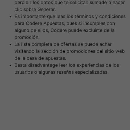
percibir los datos que te solicitan sumado a hacer
clic sobre Generar.
Es importante que leas los términos y condiciones
para Codere Apuestas, pues si incumples con
alguno de ellos, Codere puede excluirte de la
promoción.
La lista completa de ofertas se puede achar
visitando la sección de promociones del sitio web
de la casa de apuestas.
Basta disadvantage leer los experiencias de los
usuarios o algunas reseñas especializadas.
Los e-sport o deportes virtuales, diseñan competencias
assai populares que marcan tendencia en dichos
últimos años. Hay variedad de casas de apuestas en
donde puedes llegar las mejores predicciones de e-
sport sobre México. Además, asi como bien sabes, este
juego en esta casa está prohibido para aquellos
jugadores que no tengan al menos 20 años. Los
sistemas de verificación de operador impedirán o qual