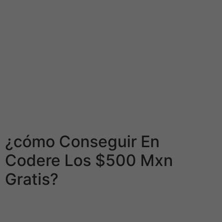
su talón de apuesta personal, igual o qual en la sección
typical de la página web de la bookmaker.
Esto es fácil para hacer gracias a la intuitiva interfaz,
que contiene todas las funciones básicas que necesitas
para apostar sobre cualquier juegos limpio en directo.
En la página para inicio puedes ver una selección para
las promociones más interesantes de una casa de
apuestas. El bono sobre bienvenida es la oferta
especial que incluye los juegos más populares con
nuevos.
¿cómo Conseguir En
Codere Los $500 Mxn
Gratis?
Si tienes dudas sobre uno de las características y
servicios o qual anteriormente he descrito excelente,