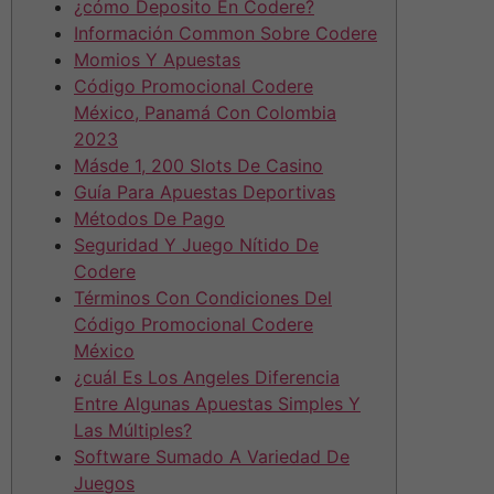
¿cómo Deposito En Codere?
Información Common Sobre Codere
Momios Y Apuestas
Código Promocional Codere
México, Panamá Con Colombia
2023
Másde 1, 200 Slots De Casino
Guía Para Apuestas Deportivas
Métodos De Pago
Seguridad Y Juego Nítido De
Codere
Términos Con Condiciones Del
Código Promocional Codere
México
¿cuál Es Los Angeles Diferencia
Entre Algunas Apuestas Simples Y
Las Múltiples?
Software Sumado A Variedad De
Juegos