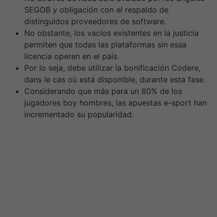
SEGOB y obligación con el respaldo de
distinguidos proveedores de software.
No obstante, los vacíos existentes en la justicia
permiten que todas las plataformas sin essa
licencia operen en el país.
Por lo seja, debe utilizar la bonificación Codere,
dans le cas où está disponible, durante esta fase.
Considerando que más para un 80% de los
jugadores boy hombres, las apuestas e-sport han
incrementado su popularidad.
Durante la comunicación con este navegador de ESTE
USUARIO, LA OPEARDORA codifica el flujo de datos
mediante los sistemas proporcionados por un
aprovisionador certificado. Las transacciones online
están protegidas al mismo época por el libro de alta
amparo de un libro reconocido an estrato internacional.
Los bonos activos serán cancelados cuando el usuario
solicite un incomunicación de su cuidado. Suscríbete a