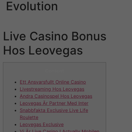
Evolution
Instant Live Roulette Evolution
Live Casino Bonus
Hos Leovegas
Content
Ett Ansvarsfullt Online Casino
Livestreaming Hos Leovegas
Andra Casinospel Hos Leovegas
Leovegas Är Partner Med Inter
Snabbfakta Exclusive Live Life
Roulette
Leovegas Exclusive
Vi Är Live Casino I Actually Mobilen