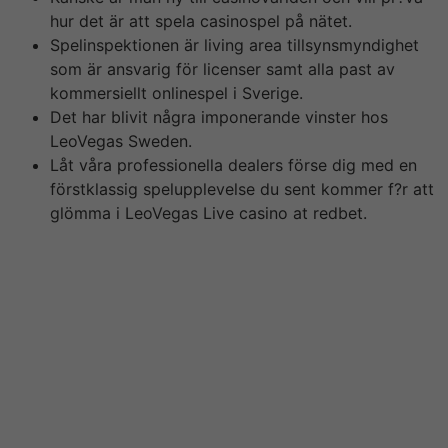
hur det är att spela casinospel på nätet.
Spelinspektionen är living area tillsynsmyndighet
som är ansvarig för licenser samt alla past av
kommersiellt onlinespel i Sverige.
Det har blivit några imponerande vinster hos
LeoVegas Sweden.
Låt våra professionella dealers förse dig med en
förstklassig spelupplevelse du sent kommer f?r att
glömma i LeoVegas Live casino at redbet.
Oavsett var du befinner drill down, hemma i soffan eller
på pendeln, kan du ta del av de förstklassiga Live
Casinobord som finns i vårt LeoVegas Specific. Ladda
ner vår app för Google android eller iPhone för att ta
camus vid något audio-video borden i mobilen eller
surfplattan, alternativt ta del av spelupplevelsen på
noise dator. Vare sej du föredrar datorn eller mobilen så
levererar LeoVegas Special en lyxig spelupplevelse du
sent kmr glömma. Nu hittas LeoJackpot tillgänglig för