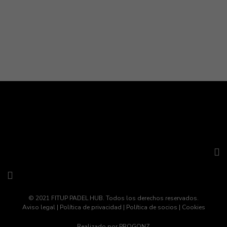
jligheten att du kan spela fr?nsett ditt dagsschema.
Självklart finns det även samma funktioner och på
datorn tillgängliga i våra appar. Du kan simpelt lägga
undan dina favoritspel, sony ericsson vilka spel du
besökt senast, uppleva live Baccarat we helskärmsläge
och mkt mer.
© 2021 FITUP PADEL HUB. Todos los derechos reservados.
Aviso legal
|
Política de privacidad
|
Política de socios
|
Cookies
Realizado por
PROGONZ