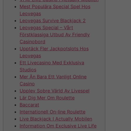
Mest Populära Special Spel Hos
Leovegas
Leovegas Survive Blackjack 2
Leovegas Special – Vårt
Förstklassiga Utbud Av Friendly
Casinobord
Upptäck Fler Jackpotslots Hos
Leovegas
Ett Livecasino Med Exklusiva
Studios
Mer Än Bara Ett Vanligt Online
Casino
Upplev Sobre Värld Av Livespel
Lär Dig Mer Om Roulette
Baccarat
Internationell On-line Roulette
Live Blackjack I Actually Mobilen
Information Om Exclusive Live Life