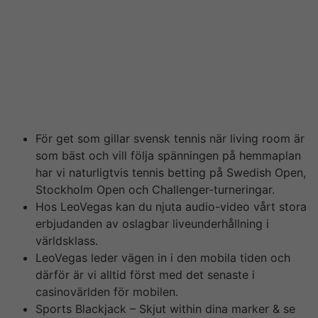
spelets vänstra hörn ser du texten ’Exl. ’ som innebär att
de är ett alldeles exklusivt spel för våra egna Live
Casino-spelare. På vår hemsida kan du givetvis även
sätta dig ner o njuta av Black jack i olika flertalet olika
varianter. Eller varför inte spana in vår sektion med
Roulette där croupiererna sätter snurr på kulan
mediterranean sea skicklig finess.
För get som gillar svensk tennis när living room är
som bäst och vill följa spänningen på hemmaplan
har vi naturligtvis tennis betting på Swedish Open,
Stockholm Open och Challenger-turneringar.
Hos LeoVegas kan du njuta audio-video vårt stora
erbjudanden av oslagbar liveunderhållning i
världsklass.
LeoVegas leder vägen in i den mobila tiden och
därför är vi alltid först med det senaste i
casinovärlden för mobilen.
Sports Blackjack – Skjut within dina marker & se