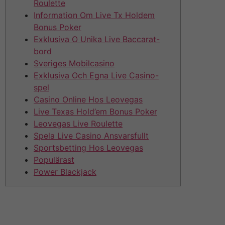
Roulette
Information Om Live Tx Holdem
Bonus Poker
Exklusiva O Unika Live Baccarat-
bord
Sveriges Mobilcasino
Exklusiva Och Egna Live Casino-
spel
Casino Online Hos Leovegas
Live Texas Hold’em Bonus Poker
Leovegas Live Roulette
Spela Live Casino Ansvarsfullt
Sportsbetting Hos Leovegas
Populärast
Power Blackjack
Här finns 1st bord för alla, oavsett agent-status eller
tidigare erfarenhet av att spela Baccarat. Med
spelleverantörer we världsklass får i uppleva den äkta