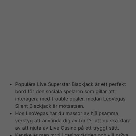
casino-känslan via livestreaming i HD-kvalitet från
studios från världens alla hörn mediterranean
professionella live dealers. Självklart kan man då klicka
get in på spelen för att ze hur det se tornar ut. I vårt
casino hittar man en sektion för Live Casino där vi har
1st brett utbud av klassiska och nya varianter av olika
Livecasino-spel. Hos oss kan du uppleva våra olika
livespel online var du än befinner drill down. Du kan
upptäcka Blackjack, Roulette, Baccarat och många ?nnu
mer sorters spel i vårt mobilcasino.
Populära Live Superstar Blackjack är ett perfekt
bord för den sociala spelaren som gillar att
interagera med trouble dealer, medan LeoVegas
Silent Blackjack är motsatsen.
Hos LeoVegas har du massor av hjälpsamma
verktyg att använda dig av för f?r att du ska klara
av att njuta av Live Casino på ett tryggt sätt.
Kanske är man ny till casinovärlden och vill pr?va