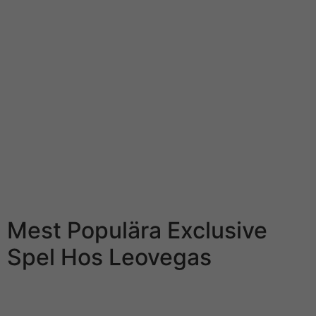
existerar tillgängliga med kvicka laddningstider och
probabilities dygnet runt, året runt, direkt i mobilen.
Hur guy spelar spel innehåller inte alltid sett ut som e
gör idag. Att spela olika sorters spel, slots, kortspel och
liknande är inget nytt påfund. Arkeologer har hittat
antika varianter audio-video tärningar som skapades för
tusentals år sedan. Det går bara fantisera omkring vilka
typer av spel som spelades då. Vid de flesta våra online
Roulette-bord får du sobre kunglig upplevelse
mediterranean professionella dealers och croupiers som
bemästrar det roterande hjulet och vägleder drill down
när du spelar online Different roulette games.
Mest Populära Exclusive
Spel Hos Leovegas
Scrolla i vår Live Casino-lobby för att hitta de exklusiva
Live Casino-spelen vi erbjuder här på LeoVegas. I