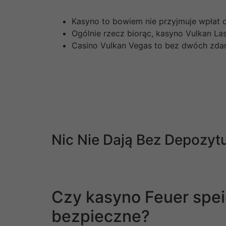
sprawdzić, lub dana gra naprawdę nam odpow
Kasyno to bowiem nie przyjmuje wpłat o
Ogólnie rzecz biorąc, kasyno Vulkan La
Casino Vulkan Vegas to bez dwóch zdań 
Również gracze, którzy są już klientami ka
najatrakcyjniej prezentuje się oferta cashb
nawet do 8000 złotych. Z kolei gracze, którz
Oczywiście jednak, wysokość bonusu zależy 
interfejs, mnóstwo ofert bonusowych i actual
stronie hazardowej online przez cały dzień. 
Nic Nie Dają Bez Depozyt
Vulkan Vegas Casino oferuje szeroki wachlar
ciekawy bonus Vulkan Vegas to cotygodniow
Czy kasyno Feuer spei
bezpieczne?