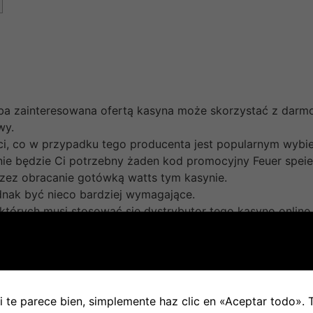
e, ponieważ znajdziesz tutaj stabilne i znane systemy płat
i gier t kasynie Vulkan Sin city. Ich gry są sprawdzane p
zaufanym organem t branży kasyn internetowych. Chociaż 
 własnością renomowanej firmy, która jest także właściciel
oba zainteresowana ofertą kasyna może skorzystać z darm
wy.
i, co w przypadku tego producenta jest popularnym wybi
 nie będzie Ci potrzebny żaden kod promocyjny Feuer spei
ez obracanie gotówką watts tym kasynie.
dnak być nieco bardziej wymagające.
tórych musi stosować się dystrybutor tego kasyno online.
m dzisiejszych osiągnięć graficznych, ale dzięki zastosow
my tak, że oferta gier online powala na kolana każdego gra
Nie Mogą Oglądać Tej Strony
 te parece bien, simplemente haz clic en «Aceptar todo».
wem czatu na żywo i poczty elektronicznej. Ponadto dostę