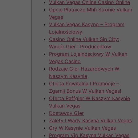
Vulkan Vegas Online Casino Online
Opcje Płatnicze Mhh Stronie Vulkan
Vegas
Vulkan Vegas Kasyno – Program
Lojalnościowy
Casino Online Vulkan Sin City:
Wybór Gier I Producentów
Program Lojalnościowy W Vulkan
Vegas Casino
Rodzaje Gier Hazardowych W
Naszym Kasynie
Oferta Powitalna I Promocje –
Zgarnij Bonus W Vulkan Vegas!
Oferta Raffgier W Naszym Kasynie
Vulkan Vegas
Dostawcy Gier
Zalety I Wady Kasyna Vulkan Vegas
Gry W Kasynie Vulkan Vegas
Program Vip Kasyna Vulkan Vegas