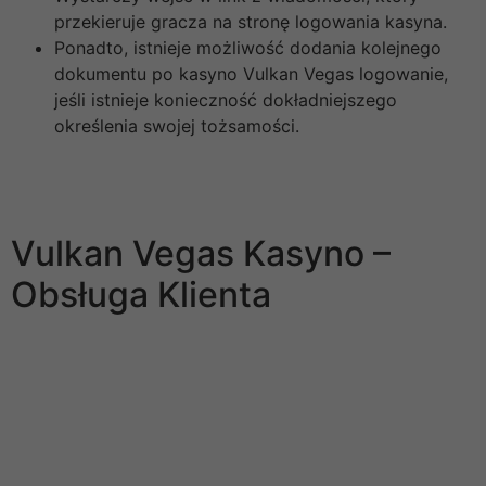
przekieruje gracza na stronę logowania kasyna.
Ponadto, istnieje możliwość dodania kolejnego
dokumentu po kasyno Vulkan Vegas logowanie,
jeśli istnieje konieczność dokładniejszego
określenia swojej tożsamości.
Darmowe spiny możemy wykorzystać tylko na
automacie Book of Dead. Vulkan Vegas to prawdziwe
eldorado dla miłośników automatów.
Vulkan Vegas Kasyno –
Obsługa Klienta
Z tak solidnym zestawem dostawców oprogramowania,
nic dziwnego, że Vulkan Vegas szybko staje się
ulubionym miejscem graczy. Oprócz imponującego
wachlarza slotów i gier stołowych, Vulkan Vegas oferuje
także bukmachera sportowego i kasyno z krupierami na
żywo. Mając tak wiele do zaoferowania, nic dziwnego,