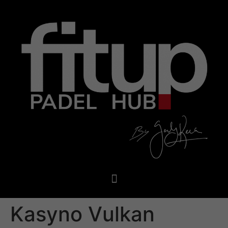
Kasyno Vulkan