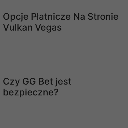
demo.
Opcje Płatnicze Na Stronie
Vulkan Vegas
Najpopularniejsze tytuły w tej sekcji to Oasis Poker
Classic, Blackjack Lucky Sevens oraz Baccarat 777.
Niestety na chwilę obecną na liście metod płatności
akceptowanych w Vulkan Vegas nie ma żadnej
kryptowaluty.
Czy GG Bet jest
bezpieczne?
Co sprawia, że GGBet to kasyno bezpieczne
O bezpieczeństwie tej platformy dla gracza i jego
pieniędzy przekonują nas następujące czynniki: Kasyno