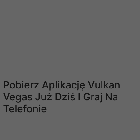
nas kilka ciekawych bonusów, aby nasza gra układała
się po naszej myśli. Kasyno online Vulkan Vegas
powstało w 2016 roku i błyskawicznie zdobyło serca
graczy z Polski. Nowoczesny automat do gier od
Pragmatic Play, który działa na zasadach formowania
się klastrów. Motywem przewodnim slota są słodkości,
co w przypadku tego producenta jest popularnym
wybiegiem. W Vulkan Vegas dbamy o to, by każdy
kolejny turniej był nieco inny i przynosił graczom nowe
wrażenia.
Pobierz Aplikację Vulkan
Vegas Już Dziś I Graj Na
Telefonie
Ta opcja pomaga zdobyć wirtualne kredyty i przez
chwilę możesz grać w automacie za darmo. Vulkan
Vegas to z pewnością jedno z najciekawszych kasyn