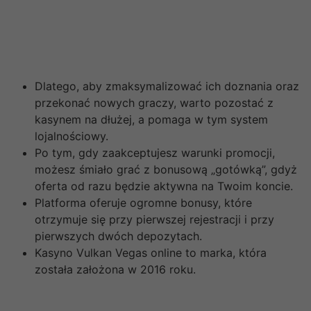
bonusowe jak i stworzyć własną strategię. Wygrane w
trybie demo mogą zostać wydane tylko na nowe
zakłady. Próbna wersja gry nie jest dostępna na
maszynach w sekcji «Kasyno na żywo».
Dlatego, aby zmaksymalizować ich doznania oraz
przekonać nowych graczy, warto pozostać z
kasynem na dłużej, a pomaga w tym system
lojalnościowy.
Po tym, gdy zaakceptujesz warunki promocji,
możesz śmiało grać z bonusową „gotówką”, gdyż
oferta od razu będzie aktywna na Twoim koncie.
Platforma oferuje ogromne bonusy, które
otrzymuje się przy pierwszej rejestracji i przy
pierwszych dwóch depozytach.
Kasyno Vulkan Vegas online to marka, która
została założona w 2016 roku.
Za każde 30 PLN, jakie wydasz na udostępniane przez
nasze wspaniałe kasyno online na prawdziwe pieniądze