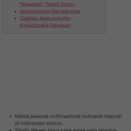
*draamaa* Twitch Suomi
Vegascasinon Pelivalikoima
Osallistu Keskusteluihin
Kirjautumalla Palveluun
Mukana on hittejä kuten Arabian Nights, Hall associated
with Gods, Mega Lot of money sekä Mega Fotune
Dreams. Olen vuodesta 2018 ylläpitänyt
KasinoRankingia ja siinä ajassa testannut enemmän
kasinoita, pelejä, pelinvalmistajia ja maksutapoja kuin
jaksan laskea. Ennen KasinoRankingia työskentelin
vuosia kasinoilla, joten kasinot ja koko ala ovat todella
tuttuja. Vastuulliseen pelaamiseen suhtautuminen on
yksi mittari, jolla voi arvioida kasinoa ja sen
toimintatapoja.
Näissä peleissä voittosummat kohoavat helposti
yli miljoonaan euroon.
Tämän jälkeen sinun tulee antaa pelin latautua,