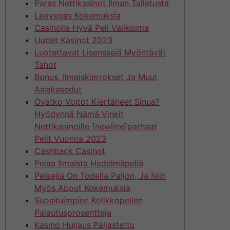
Paras Nettikasinot Ilman Talletusta
Leovegas Kokemuksia
Casinolla Hyvä Peli Valikoima
Uudet Kasinot 2023
Luotettavat Lisenssejä Myöntävät
Tahot
Bonus, Ilmaiskierrokset Ja Muut
Asiakasedut
Ovatko Voitot Kiertäneet Sinua?
Hyödynnä Nämä Vinkit
Nettikasinoille [newline]parhaat
Pelit Vuonna 2023
Cashback Casinot
Pelaa Ilmaista Hedelmäpeliä
Pelaajia On Todella Paljon, Ja Niin
Myös About Kokemuksia
Suosituimpien Kolikkopelien
Palautusprosentteja
Kasino Huijaus Paljastettu