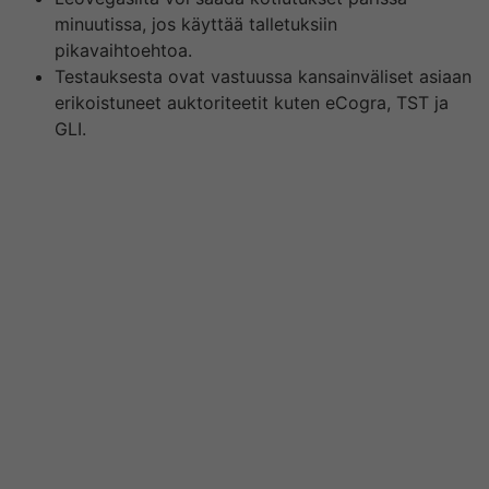
minuutissa, jos käyttää talletuksiin
pikavaihtoehtoa.
Testauksesta ovat vastuussa kansainväliset asiaan
erikoistuneet auktoriteetit kuten eCogra, TST ja
GLI.
Livekasinolla about pelejä kaiken kaikkiaan noin
sataviisikymmentä kappaletta, eli pöydistä ei
todellakaan ole pulaa. Ja mikä parasta, livekasinolle on
aivan oma tervetuliaistarjouksensa, mikä erottaa
LeoVegasin useista sen kilpailijoista. LeoVegas tekee
jatkuvasti kehitystyötä yhä paremman
livepelikokemuksen eteen, ja sen kyllä huomaa. Kaikki
pelit ovat HD-laatua, pelinjakajat viihdyttäviä ja
asiantuntevia ja pelattavaa on runsaasti. Viimeisimmät
rulettinumerot, pelipaikkojen saatavuus sekä minimi- ja
maksimipanokset ovat reaaliaikaisesti kasinoaulassa
näkyvissä LeoVegasin käyttämän dynaamisen
tietojärjestelmän ansiosta. LeoVegasilta voi saada