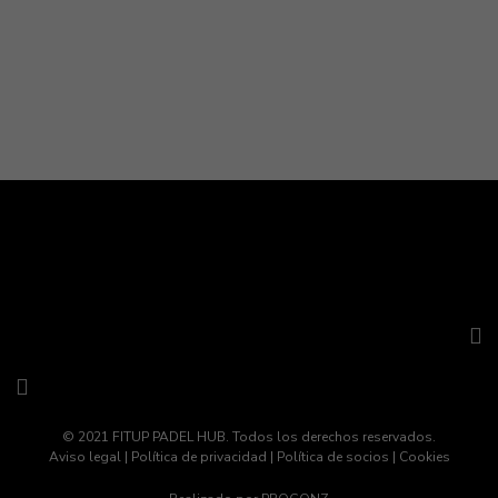
kohtaisia akkumulaattorivetoja. Muita tarjottuja
vetotyyppejä ovat esimerkiksi trixie, yankee, canadian,
heinz, super heinz ja patent. Vaikka LeoVegas ei ole
keskittynyt vedonlyöntiin, on valikoima hyvin
kohtuullinen. Myös suomalaisille suunnattuja
kampanjoita on silloin tällöin.
© 2021 FITUP PADEL HUB. Todos los derechos reservados.
Aviso legal
|
Política de privacidad
|
Política de socios
|
Cookies