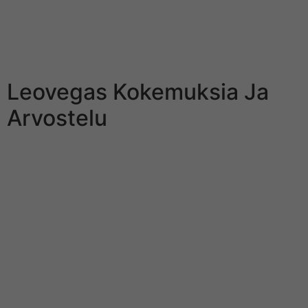
yhteyttä kasinon asiakaspalveluun. Joskus nettiyhteys
temppuilee, mutta nettikasinot ovat ottaneet tämän
huomioon. Alkanut pelikierros pelataan loppuun ja
mahdolliset voitot maksetaan pelitilillesi.
Leovegas Kokemuksia Ja
Arvostelu
Niillä myös varmistetaan, että rahat päätyvät oikeisiin
käsiin. LeoVegasin verkkosivusto about erittäin
käyttäjäystävällinen ja helppokäyttöinen, mikä tekee
pelikokemuksesta äärimmäisen mutkattoman. Eri pelit
on luokiteltu eri luokkiin, kuten esimerkiksi ”Suositut
pelit”, ”Viimeisimmät pelit” ja ”Pöytäpelit”. Käyttäjän ei
siis tarvitse tuhlata aikaa kaikkien pelien selaamiseen,
koska pelien selkeä luokittelu tekee pelin valitsemisesta
erittäin selkeän prosessin.