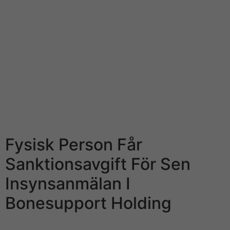
I början av maj lade amerikanska kasinojätten MGM ett
miljardbud på svenska spelföretaget Leovegas.
Insynspersoner på First North rapporterar endast till
bolagets egen webbsida. Spac-bolaget Apac siktar på
att tag in 1 miljard kronor i noteringen på Nasdaq
Stockholm, exempelvis väntas bli audio-video under
andra kvartalet i år. Apac har bland helt annat bildats av
investeraren Hans Eckerström och entreprenören
Richard Båge, o bolaget backas audio-video OS-
medaljören Bengt Baron.
Fysisk Person Får
Sanktionsavgift För Sen
Insynsanmälan I
Bonesupport Holding
Insiderinformation är 1st viktigt verktyg för alla