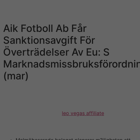
nästan intercourse miljarder kronor och ledde till att
Leovegas aktie rusade på börsen.
Aik Fotboll Ab Får
Sanktionsavgift För
Överträdelser Av Eu: S
Marknadsmissbruksförordni
(mar)
Ny VD anställdes i Nicklas Paulson och man anställde
även den sk Nordeamannen Andreas Hofmann.
Åklagaren kunde pier inte bevisa insiderbrott i någon
instans. Friska idéer och
leo vegas affiliate
ännu inte
burit frukt för under 2018 åstadkom Öresund en
blygsam ökning av substansvärdet på 9 %.