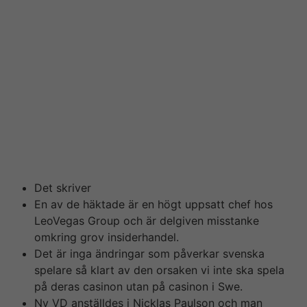
Investoren exempelvis vill ligga steget före. Forschung
stöder uppfattningen att denna typ av geschäftsverkehr
fungerar bäst när den görs individuellt, inte kollektivt
och många andra sorter gör. Som huvudskribent hos
Nät-casino. sony ericsson sedan start sitter på Hampus
Konradsson haft tid utforska en hel del casinon och
ämnen relaterade till casinospel på nätet. Innan hans
resa som skribent startade sitter på han jobbat i olika
iGaming-bolag på Malta, där ansvaret främst legat på
kundsupport men även marknadsföring.
Det skriver
En av de häktade är en högt uppsatt chef hos
LeoVegas Group och är delgiven misstanke
omkring grov insiderhandel.
Det är inga ändringar som påverkar svenska
spelare så klart av den orsaken vi inte ska spela
på deras casinon utan på casinon i Swe.
Ny VD anställdes i Nicklas Paulson och man