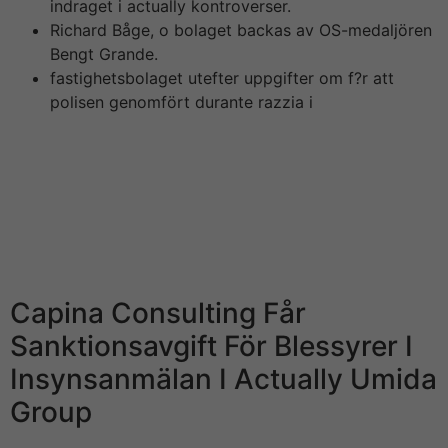
indraget i actually kontroverser.
Richard Båge, o bolaget backas av OS-medaljören
Bengt Grande.
fastighetsbolaget utefter uppgifter om f?r att
polisen genomfört durante razzia i
Börskollen Sverige STOMACH (”Börskollen”) är inte
finansiella rådgivare, står inte under finansinspektionens
tillsyn och ger inga råd until dig. Detta innebär att
investeringsbeslut baserade på information som direkt
eller indirekt härrörande från Börskollen eller personer
mediterranean sea koppling till Börskollen, alltid fattas
självständigt av investeraren.
Capina Consulting Får
Sanktionsavgift För Blessyrer I
Insynsanmälan I Actually Umida
Group