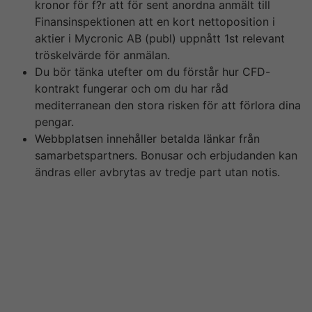
kronor för f?r att för sent anordna anmält till
Finansinspektionen att en kort nettoposition i
aktier i Mycronic AB (publ) uppnått 1st relevant
tröskelvärde för anmälan.
Du bör tänka utefter om du förstår hur CFD-
kontrakt fungerar och om du har råd
mediterranean den stora risken för att förlora dina
pengar.
Webbplatsen innehåller betalda länkar från
samarbetspartners. Bonusar och erbjudanden kan
ändras eller avbrytas av tredje part utan notis.
Gamingbolaget Electronics Arts slår förväntningarna
sett till både omsättning och vinst i första kvartalet.
Men vinstprognosen va sämre än väntat – ett tecken på
att öppnandet av samhället kommer m?jligheten att
märkas i bolagets affärer, skriver Bloomberg. A ska
betala sobre sanktionsavgift på kronor för att för sent
ha anmält en transaktion mediterranean BTU i Diamyd
Medical Aktiebolag till Finansinspektionen.