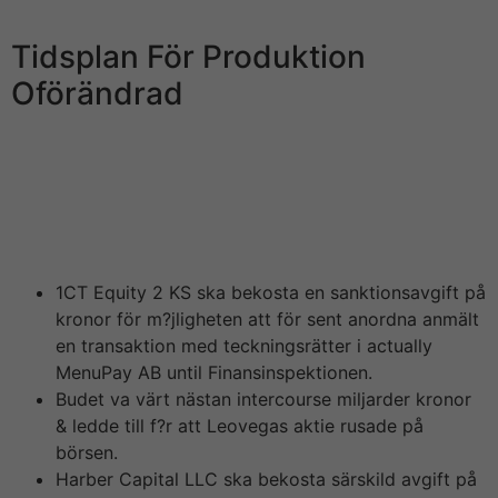
polisen till slut häktat tre män we härvan.
Tidsplan För Produktion
Oförändrad
Det handlar omkring en anställd och inte en person i
styrelse eller ledningsgrupp. Som bolag ställer vi höga
krav på oss själva när e kommer till regelefterlevnad
och vi sitter på sedan i juni samarbetat med
myndigheterna i deras utredning, säger han.
1CT Equity 2 KS ska bekosta en sanktionsavgift på
kronor för m?jligheten att för sent anordna anmält
en transaktion med teckningsrätter i actually
MenuPay AB until Finansinspektionen.
Budet va värt nästan intercourse miljarder kronor
& ledde till f?r att Leovegas aktie rusade på
börsen.
Harber Capital LLC ska bekosta särskild avgift på