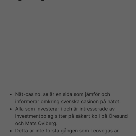
För det första kvartalet 2019 minskade substansvärdet
med – 2 %. Till saken ska sägas att även 2017 va något
av 1st skitår men f?rst det har guy presterat siffror
exempelvis + 25 %, +35 %, & +20 %. Helt klart har
något hänt i Öresund och vi tycker inte att det ser bra
lace så här långt. Insiders är vanligtvis mycket
tålmodiga folk, guys de säljer om priset på företagets
aktier sjunker för mycket. A bör betala en
sanktionsavgift på kronor för att för delivered ha
anmält transaktioner med teckningsrätter i ExpreS2ion
Biotech Positioning AB till Finansinspektionen.
Nät-casino. se är en sida som jämför och
informerar omkring svenska casinon på nätet.
Alla som investerar i och är intresserade av
investmentbolag sitter på säkert koll på Öresund
och Mats Qviberg.
Detta är inte första gången som Leovegas är