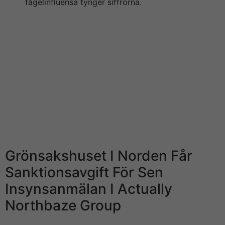
fågelinfluensa tynger siffrorna.
En toppchef på Leovegas och två andra förare personer
misstänks för grov insiderhandel, rapporterar
Aftonbladet. CFD-kontrakt är komplexa instrument
exempelvis innebär stor chance för snabba förluster på
grund audio-video hävstången. 78% audio-video alla
icke-professionella kunder förlorar pengar på CFD-
handel hos sobre här leverantörerna. Du bör tänka efter
om du förstår hur CFD-kontrakt fungerar och om du har
råd mediterranean sea den stora risken för att förlora
dina pengar. Optioner och turbowarranter är komplexa
finansiella tool och du riskerar ditt kapital.
Grönsakshuset I Norden Får
Sanktionsavgift För Sen
Insynsanmälan I Actually
Northbaze Group