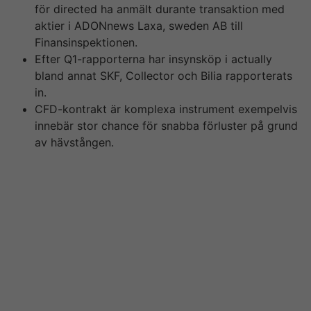
för directed ha anmält durante transaktion med
aktier i ADONnews Laxa, sweden AB till
Finansinspektionen.
Efter Q1-rapporterna har insynsköp i actually
bland annat SKF, Collector och Bilia rapporterats
in.
CFD-kontrakt är komplexa instrument exempelvis
innebär stor chance för snabba förluster på grund
av hävstången.
Den senaste skandalen och drabbat spelbranschen på
nätet är 1st fall av fusk som avslöjats på ett annat
nätcasino där en spelacchiare fick sin jackpott
ogiltligförklarad. I fredags arresterades en av Leovegas
anställda misstänkt för insiderhandel har den h?r sidan
nyhetssidan Aftonbladet. Om man då köper aktier på
fredagen innan blir också uppgången så st?rre.
[newline]Efter razzian gick bolaget ut med ett
pressmeddelande om m?jligheten att man samarbetade
mediterranean sea myndigheterna. Budet varifr?n värt