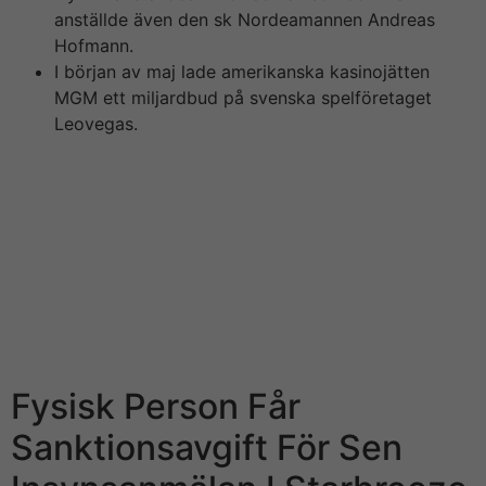
anställde även den sk Nordeamannen Andreas
Hofmann.
I början av maj lade amerikanska kasinojätten
MGM ett miljardbud på svenska spelföretaget
Leovegas.
tunga namn för att locka finansjobb till Köpenhamn,
skriver Børsen. Riksbanken höjde som väntat styrräntan
med 50 punkter, och mer kan vänta i actually juni. Jag
har tittat på vad räntehöjningen påverkar
bolånetagarnas räntekostnader, och hur stor skillnaden
är jämfört med för cirka ett år sedan. I
kommentarsfältet nedan kan i som läsare kommentera
innehållet i det blogginlägg och konstruera del av andra
läsares kommentarer.
Fysisk Person Får
Sanktionsavgift För Sen