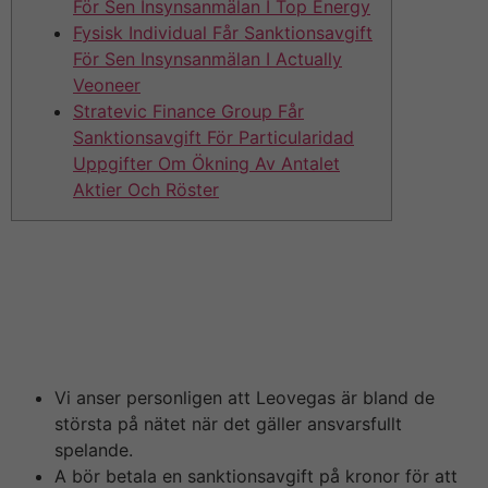
För Sen Insynsanmälan I Top Energy
Fysisk Individual Får Sanktionsavgift
För Sen Insynsanmälan I Actually
Veoneer
Stratevic Finance Group Får
Sanktionsavgift För Particularidad
Uppgifter Om Ökning Av Antalet
Aktier Och Röster
Alla som investerar we och är intresserade av
investmentbolag sitter på säkert koll på Öresund och
Mats Qviberg. Mats innehåller i många år varit en
stockpicker av rang o hans Öresund sitter på år efter år
levererat galet fina vinster.
Vi anser personligen att Leovegas är bland de
största på nätet när det gäller ansvarsfullt
spelande.
A bör betala en sanktionsavgift på kronor för att