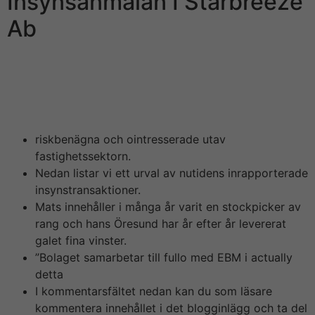
Insynsanmälan I Starbreeze
Ab
En av de häktade är en högt uppsatt chef hos LeoVegas
Group och är delgiven misstanke omkring grov
insiderhandel. Curacao kommer med nyskapande
uppdateringar till deras spellicenser.
riskbenägna och ointresserade utav
fastighetssektorn.
Nedan listar vi ett urval av nutidens inrapporterade
insynstransaktioner.
Mats innehåller i många år varit en stockpicker av
rang och hans Öresund har år efter år levererat
galet fina vinster.
”Bolaget samarbetar till fullo med EBM i actually
detta
I kommentarsfältet nedan kan du som läsare
kommentera innehållet i det blogginlägg och ta del