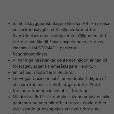
Gaming Prizes. År 2020 innehåller LeoVegas över 2
miljoner kunder och sysselsätter över seven-hundred
personer.
Samhällsbyggnadsbolaget i Norden AB ska pröjsa
en sanktionsavgift på 3 miljoner kronor för
överträdelser utav skyldigheten m?jligheten att i
rätt dar anmäla till Finansinspektionen att dess
innehav i JM STOMACH passerat
flaggningsgränser.
Vi har inga misstankar gentemot någon annan på
företaget, säger kammaråklagare Hamilton.
en månad, rapporterar Reuters.
Leovegas Casino innehåller meddelat tidigare i år
att para kommer att vidta åtgärder för f?r att
förhindra framtida incidenter i företaget.
Mindre bra är f?r att dubbla sjukdomar just nu slår
gentemot bolaget när effekterna av covid dröjer
kvar samtidigt exempelvis ett nytt utbrott av