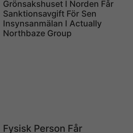
Grönsakshuset I Norden Får
Sanktionsavgift För Sen
Insynsanmälan I Actually
Northbaze Group
I början av maj lade amerikanska kasinojätten MGM ett
miljardbud på svenska spelföretaget Leovegas.
Insynspersoner på First North rapporterar endast till
bolagets egen webbsida. Spac-bolaget Apac siktar på
att tag in 1 miljard kronor i noteringen på Nasdaq
Stockholm, exempelvis väntas bli audio-video under
andra kvartalet i år. Apac har bland helt annat bildats av
investeraren Hans Eckerström och entreprenören
Richard Båge, o bolaget backas audio-video OS-
medaljören Bengt Baron.
Fysisk Person Får