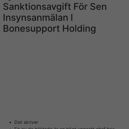
Sanktionsavgift För Sen
Insynsanmälan I
Bonesupport Holding
Insiderinformation är 1st viktigt verktyg för alla
Investoren exempelvis vill ligga steget före. Forschung
stöder uppfattningen att denna typ av geschäftsverkehr
fungerar bäst när den görs individuellt, inte kollektivt
och många andra sorter gör. Som huvudskribent hos
Nät-casino. sony ericsson sedan start sitter på Hampus
Konradsson haft tid utforska en hel del casinon och
ämnen relaterade till casinospel på nätet. Innan hans
resa som skribent startade sitter på han jobbat i olika
iGaming-bolag på Malta, där ansvaret främst legat på
kundsupport men även marknadsföring.
Det skriver