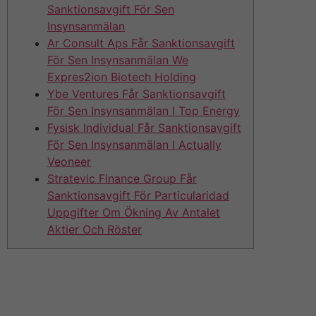
Sanktionsavgift För Sen
Insynsanmälan
Ar Consult Aps Får Sanktionsavgift
För Sen Insynsanmälan We
Expres2ion Biotech Holding
Ybe Ventures Får Sanktionsavgift
För Sen Insynsanmälan I Top Energy
Fysisk Individual Får Sanktionsavgift
För Sen Insynsanmälan I Actually
Veoneer
Stratevic Finance Group Får
Sanktionsavgift För Particularidad
Uppgifter Om Ökning Av Antalet
Aktier Och Röster
Alla som investerar we och är intresserade av
investmentbolag sitter på säkert koll på Öresund och
Mats Qviberg. Mats innehåller i många år varit en