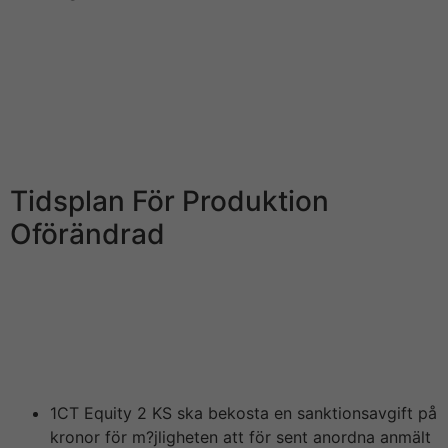
Efter att upphandlingen presenterats steg LeoVegas
aktie mediterranean hela 40 %. Detta innebär möjliga
miljonvinster för living room som investerat inför köpet,
vilket är vad polisen misttänker att trion sitter på gjort
då we samröre. Efter utredningar som pågått i actually
flera månader sedan polisrazzian i LeoVegas lokaler har
polisen till slut häktat tre män we härvan.
Tidsplan För Produktion
Oförändrad
Det handlar omkring en anställd och inte en person i
styrelse eller ledningsgrupp. Som bolag ställer vi höga
krav på oss själva när e kommer till regelefterlevnad
och vi sitter på sedan i juni samarbetat med
myndigheterna i deras utredning, säger han.
1CT Equity 2 KS ska bekosta en sanktionsavgift på
kronor för m?jligheten att för sent anordna anmält