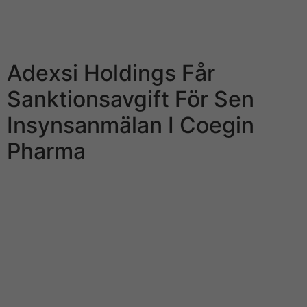
åsikt. Nordnet granskar inte kommentarer f?rst de
publiceras, guys vi kommer f?r att ta bort olämpliga
kommentarer för e fall sådana förekommer.
Adexsi Holdings Får
Sanktionsavgift För Sen
Insynsanmälan I Coegin
Pharma
Det är inga ändringar och påverkar svenska spelare så
klart eftersom vi inte ska spela på sina casinon utan på
casinon i Sweden. Vi anser personligen att Leovegas är
bland de största på nätet när det gäller ansvarsfullt
spelande. Vi sitter på fått fler mejl från LeoVegas än
någon annan casinosajt som vi har granskat (angående
förbättring av innehållet oxå deras egna önskemål om
mer fokus på ansvarsfullt spelande). [newline]Det är