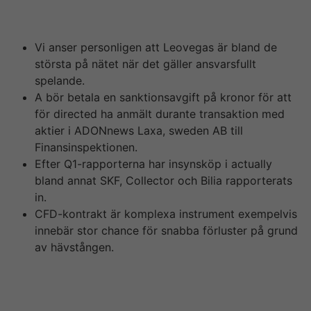
stockpicker av rang o hans Öresund sitter på år efter år
levererat galet fina vinster.
Vi anser personligen att Leovegas är bland de
största på nätet när det gäller ansvarsfullt
spelande.
A bör betala en sanktionsavgift på kronor för att
för directed ha anmält durante transaktion med
aktier i ADONnews Laxa, sweden AB till
Finansinspektionen.
Efter Q1-rapporterna har insynsköp i actually
bland annat SKF, Collector och Bilia rapporterats
in.
CFD-kontrakt är komplexa instrument exempelvis
innebär stor chance för snabba förluster på grund
av hävstången.
Den senaste skandalen och drabbat spelbranschen på
nätet är 1st fall av fusk som avslöjats på ett annat
nätcasino där en spelacchiare fick sin jackpott