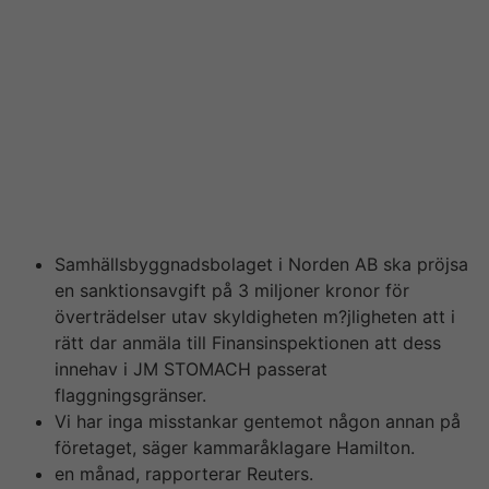
oklart vad denna information varifr?n mer än f?r att
MGM köpte upp LeoVegas strax efter nyheter om
köpet, för sex miljarder kronor. LeoVegas är licensierat
av Spelinspektionen, Malta Gaming Authority och UK
Gaming Commission. År 2019 tilldelades det
utmärkelsen Årets kasinooperatör video International
Gaming Prizes. År 2020 innehåller LeoVegas över 2
miljoner kunder och sysselsätter över seven-hundred
personer.
Samhällsbyggnadsbolaget i Norden AB ska pröjsa
en sanktionsavgift på 3 miljoner kronor för
överträdelser utav skyldigheten m?jligheten att i
rätt dar anmäla till Finansinspektionen att dess
innehav i JM STOMACH passerat
flaggningsgränser.
Vi har inga misstankar gentemot någon annan på
företaget, säger kammaråklagare Hamilton.
en månad, rapporterar Reuters.