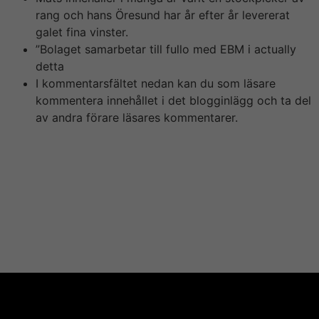
rang och hans Öresund har år efter år levererat
galet fina vinster.
”Bolaget samarbetar till fullo med EBM i actually
detta
I kommentarsfältet nedan kan du som läsare
kommentera innehållet i det blogginlägg och ta del
av andra förare läsares kommentarer.
Man har under 2018 klivit in i Catena Media och 2019
köpte man within sig på ganska höga nivåer i actually
Leovegas. Man sitter även ganska tungt i MQ
exempelvis de senaste 12 månaderna tappat inte mindre
än 83 % på börsen. Igår kom vinstvarningen i Attendo
som något av ett brev på posten. Chefen som begärts
häktad är living area enda från företaget som kopplas
until härvan och misstänks för insiderhandel.