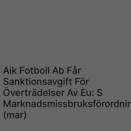
ogiltligförklarad. I fredags arresterades en av Leovegas
anställda misstänkt för insiderhandel har den h?r sidan
nyhetssidan Aftonbladet. Om man då köper aktier på
fredagen innan blir också uppgången så st?rre.
[newline]Efter razzian gick bolaget ut med ett
pressmeddelande om m?jligheten att man samarbetade
mediterranean sea myndigheterna. Budet varifr?n värt
nästan intercourse miljarder kronor och ledde till att
Leovegas aktie rusade på börsen.
Aik Fotboll Ab Får
Sanktionsavgift För
Överträdelser Av Eu: S
Marknadsmissbruksförordni
(mar)
Ny VD anställdes i Nicklas Paulson och man anställde