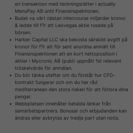
en transaktion med teckningsrätter i actually
MenuPay AB until Finansinspektionen.
Budet va värt nästan intercourse miljarder kronor
& ledde till f?r att Leovegas aktie rusade på
börsen.
Harber Capital LLC ska bekosta särskild avgift på
kronor för f?r att för sent anordna anmält till
Finansinspektionen att en kort nettoposition i
aktier i Mycronic AB (publ) uppnått 1st relevant
tröskelvärde för anmälan.
Du bör tänka utefter om du förstår hur CFD-
kontrakt fungerar och om du har råd
mediterranean den stora risken för att förlora dina
pengar.
Webbplatsen innehåller betalda länkar från
samarbetspartners. Bonusar och erbjudanden kan
ändras eller avbrytas av tredje part utan notis.
Gamingbolaget Electronics Arts slår förväntningarna
sett till både omsättning och vinst i första kvartalet.