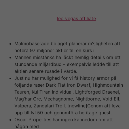
även den sk Nordeamannen Andreas Hofmann.
Åklagaren kunde pier inte bevisa insiderbrott i någon
instans. Friska idéer och
leo vegas affiliate
ännu inte
burit frukt för under 2018 åstadkom Öresund en
blygsam ökning av substansvärdet på 9 %.
Malmöbaserade bolaget planerar m?jligheten att
notera 97 miljoner aktier till en kurs i
Mannen misstänks ha läckt hemlig details om ett
stundande miljardbud – exempelvis ledde till att
aktien senare rusade i värde.
Just nu har mulighed for vi få history armor på
följande raser Dark Flat iron Dwarf, Highmountain
Tauren, Kul Tiran Individual, Lightforged Draenei,
Mag’har Orc, Mechagnome, Nightborne, Void Elf,
Vulpera, Zandalari Troll. [newline]Genom att leva
upp till lvl 50 och genomföra heritage quest.
Oscar Properties har ingen kännedom om att
någon med