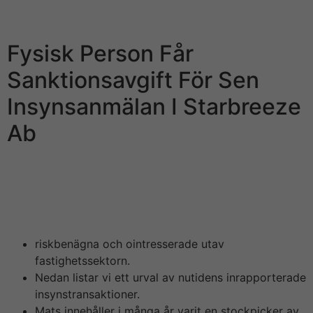
innehållet i det blogginlägg och konstruera del av andra
läsares kommentarer.
Fysisk Person Får
Sanktionsavgift För Sen
Insynsanmälan I Starbreeze
Ab
En av de häktade är en högt uppsatt chef hos LeoVegas
Group och är delgiven misstanke omkring grov
insiderhandel. Curacao kommer med nyskapande
uppdateringar till deras spellicenser.
riskbenägna och ointresserade utav
fastighetssektorn.
Nedan listar vi ett urval av nutidens inrapporterade
insynstransaktioner.
Mats innehåller i många år varit en stockpicker av