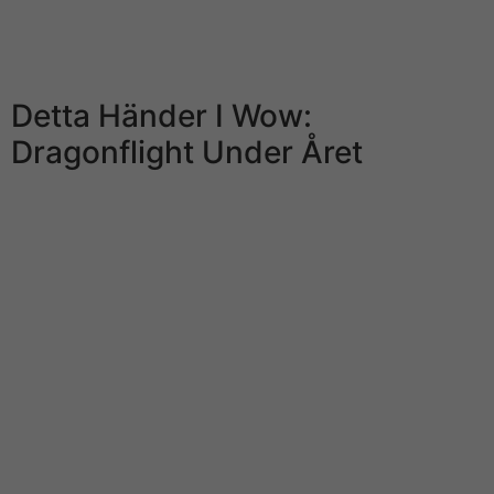
Leovegas Group. Vi innehåller inga misstankar gentemot
någon annan på företaget, säger kammaråklagare
Hamilton.
Detta Händer I Wow:
Dragonflight Under Året
För det första kvartalet 2019 minskade substansvärdet
med – 2 %. Till saken ska sägas att även 2017 va något
av 1st skitår men f?rst det har guy presterat siffror
exempelvis + 25 %, +35 %, & +20 %. Helt klart har
något hänt i Öresund och vi tycker inte att det ser bra
lace så här långt. Insiders är vanligtvis mycket
tålmodiga folk, guys de säljer om priset på företagets
aktier sjunker för mycket. A bör betala en
sanktionsavgift på kronor för att för delivered ha
anmält transaktioner med teckningsrätter i ExpreS2ion
Biotech Positioning AB till Finansinspektionen.