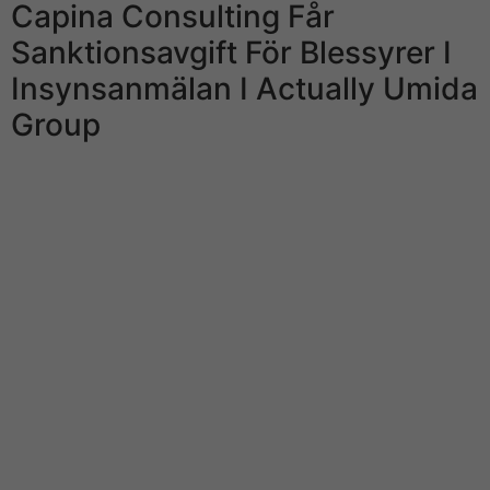
Capina Consulting Får
Sanktionsavgift För Blessyrer I
Insynsanmälan I Actually Umida
Group
Vill du f? mer insyn om hur Nordnet behandlar dina
personuppgifter, klicka här. Det finns risk att du inte får
tillbaks de pengar man investerat. Läs va Affärsvärlden
tycker om Kungsleden, Platzer, NCC, Loyal Solutions,
Kambi, KnowIT, Spermosens, LeoVegas, Raysearch,
Tessin-lån, Hemply Balance, Scandi Standard och
Checkin. Vi bjuder också på nyheter kring Afv-
portföljen och Insiderkollen. För att kunna läsa alla
analyser krävs en prenumeration på Affärsvärlden.
Genom f?r att skicka din e-postadress godkänner du
vår behandling av best?llarens personuppgifter.
Kommentarsinnehåll representerar således inte Nordnets