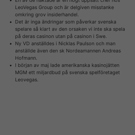
En av de häktade är en högt uppsatt chef hos
LeoVegas Group och är delgiven misstanke
omkring grov insiderhandel.
Det är inga ändringar som påverkar svenska
spelare så klart av den orsaken vi inte ska spela
på deras casinon utan på casinon i Swe.
Ny VD anställdes i Nicklas Paulson och man
anställde även den sk Nordeamannen Andreas
Hofmann.
I början av maj lade amerikanska kasinojätten
MGM ett miljardbud på svenska spelföretaget
Leovegas.
tunga namn för att locka finansjobb till Köpenhamn,
skriver Børsen. Riksbanken höjde som väntat styrräntan
med 50 punkter, och mer kan vänta i actually juni. Jag
har tittat på vad räntehöjningen påverkar
bolånetagarnas räntekostnader, och hur stor skillnaden
är jämfört med för cirka ett år sedan. I
kommentarsfältet nedan kan i som läsare kommentera