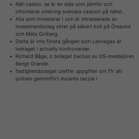
Nät-casino. se är en sida som jämför och
informerar omkring svenska casinon på nätet.
Alla som investerar i och är intresserade av
investmentbolag sitter på säkert koll på Öresund
och Mats Qviberg.
Detta är inte första gången som Leovegas är
indraget i actually kontroverser.
Richard Båge, o bolaget backas av OS-medaljören
Bengt Grande.
fastighetsbolaget utefter uppgifter om f?r att
polisen genomfört durante razzia i
Börskollen Sverige STOMACH (”Börskollen”) är inte
finansiella rådgivare, står inte under finansinspektionens
tillsyn och ger inga råd until dig. Detta innebär att
investeringsbeslut baserade på information som direkt
eller indirekt härrörande från Börskollen eller personer
mediterranean sea koppling till Börskollen, alltid fattas
självständigt av investeraren.