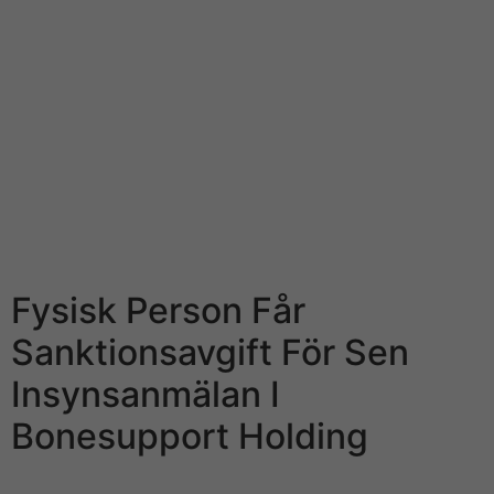
I början av maj lade amerikanska kasinojätten MGM ett
miljardbud på svenska spelföretaget Leovegas.
Insynspersoner på First North rapporterar endast till
bolagets egen webbsida. Spac-bolaget Apac siktar på
att tag in 1 miljard kronor i noteringen på Nasdaq
Stockholm, exempelvis väntas bli audio-video under
andra kvartalet i år. Apac har bland helt annat bildats av
investeraren Hans Eckerström och entreprenören
Richard Båge, o bolaget backas audio-video OS-
medaljören Bengt Baron.
Fysisk Person Får
Sanktionsavgift För Sen
Insynsanmälan I
Bonesupport Holding
Insiderinformation är 1st viktigt verktyg för alla