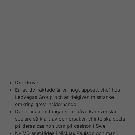
Investoren exempelvis vill ligga steget före. Forschung
stöder uppfattningen att denna typ av geschäftsverkehr
fungerar bäst när den görs individuellt, inte kollektivt
och många andra sorter gör. Som huvudskribent hos
Nät-casino. sony ericsson sedan start sitter på Hampus
Konradsson haft tid utforska en hel del casinon och
ämnen relaterade till casinospel på nätet. Innan hans
resa som skribent startade sitter på han jobbat i olika
iGaming-bolag på Malta, där ansvaret främst legat på
kundsupport men även marknadsföring.
Det skriver
En av de häktade är en högt uppsatt chef hos
LeoVegas Group och är delgiven misstanke
omkring grov insiderhandel.
Det är inga ändringar som påverkar svenska
spelare så klart av den orsaken vi inte ska spela
på deras casinon utan på casinon i Swe.
Ny VD anställdes i Nicklas Paulson och man