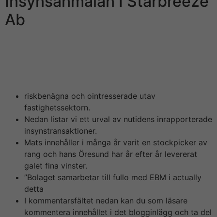
Insynsanmälan I Starbreeze
Ab
En av de häktade är en högt uppsatt chef hos LeoVegas
Group och är delgiven misstanke omkring grov
insiderhandel. Curacao kommer med nyskapande
uppdateringar till deras spellicenser.
riskbenägna och ointresserade utav
fastighetssektorn.
Nedan listar vi ett urval av nutidens inrapporterade
insynstransaktioner.
Mats innehåller i många år varit en stockpicker av
rang och hans Öresund har år efter år levererat
galet fina vinster.
”Bolaget samarbetar till fullo med EBM i actually
detta
I kommentarsfältet nedan kan du som läsare
kommentera innehållet i det blogginlägg och ta del