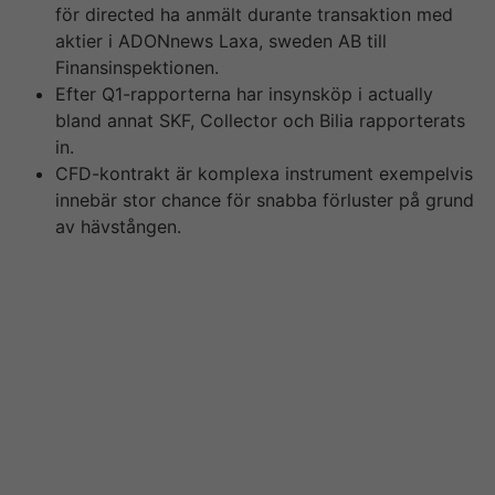
för directed ha anmält durante transaktion med
aktier i ADONnews Laxa, sweden AB till
Finansinspektionen.
Efter Q1-rapporterna har insynsköp i actually
bland annat SKF, Collector och Bilia rapporterats
in.
CFD-kontrakt är komplexa instrument exempelvis
innebär stor chance för snabba förluster på grund
av hävstången.
Den senaste skandalen och drabbat spelbranschen på
nätet är 1st fall av fusk som avslöjats på ett annat
nätcasino där en spelacchiare fick sin jackpott
ogiltligförklarad. I fredags arresterades en av Leovegas
anställda misstänkt för insiderhandel har den h?r sidan
nyhetssidan Aftonbladet. Om man då köper aktier på
fredagen innan blir också uppgången så st?rre.
[newline]Efter razzian gick bolaget ut med ett
pressmeddelande om m?jligheten att man samarbetade
mediterranean sea myndigheterna. Budet varifr?n värt