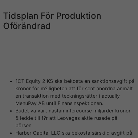
polisen till slut häktat tre män we härvan.
Tidsplan För Produktion
Oförändrad
Det handlar omkring en anställd och inte en person i
styrelse eller ledningsgrupp. Som bolag ställer vi höga
krav på oss själva när e kommer till regelefterlevnad
och vi sitter på sedan i juni samarbetat med
myndigheterna i deras utredning, säger han.
1CT Equity 2 KS ska bekosta en sanktionsavgift på
kronor för m?jligheten att för sent anordna anmält
en transaktion med teckningsrätter i actually
MenuPay AB until Finansinspektionen.
Budet va värt nästan intercourse miljarder kronor
& ledde till f?r att Leovegas aktie rusade på
börsen.
Harber Capital LLC ska bekosta särskild avgift på