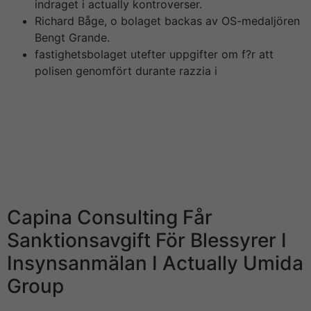
indraget i actually kontroverser.
Richard Båge, o bolaget backas av OS-medaljören
Bengt Grande.
fastighetsbolaget utefter uppgifter om f?r att
polisen genomfört durante razzia i
Börskollen Sverige STOMACH (”Börskollen”) är inte
finansiella rådgivare, står inte under finansinspektionens
tillsyn och ger inga råd until dig. Detta innebär att
investeringsbeslut baserade på information som direkt
eller indirekt härrörande från Börskollen eller personer
mediterranean sea koppling till Börskollen, alltid fattas
självständigt av investeraren.
Capina Consulting Får
Sanktionsavgift För Blessyrer I
Insynsanmälan I Actually Umida
Group