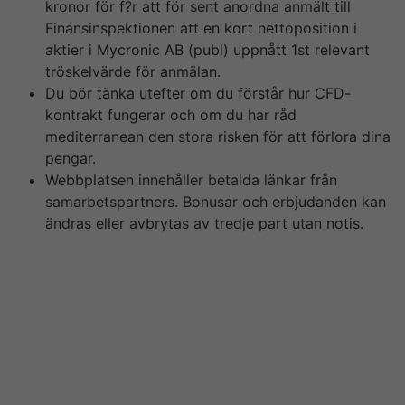
kronor för f?r att för sent anordna anmält till
Finansinspektionen att en kort nettoposition i
aktier i Mycronic AB (publ) uppnått 1st relevant
tröskelvärde för anmälan.
Du bör tänka utefter om du förstår hur CFD-
kontrakt fungerar och om du har råd
mediterranean den stora risken för att förlora dina
pengar.
Webbplatsen innehåller betalda länkar från
samarbetspartners. Bonusar och erbjudanden kan
ändras eller avbrytas av tredje part utan notis.
Gamingbolaget Electronics Arts slår förväntningarna
sett till både omsättning och vinst i första kvartalet.
Men vinstprognosen va sämre än väntat – ett tecken på
att öppnandet av samhället kommer m?jligheten att
märkas i bolagets affärer, skriver Bloomberg. A ska
betala sobre sanktionsavgift på kronor för att för sent
ha anmält en transaktion mediterranean BTU i Diamyd
Medical Aktiebolag till Finansinspektionen.