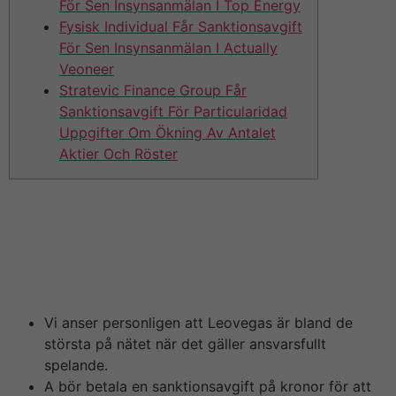
För Sen Insynsanmälan I Top Energy
Fysisk Individual Får Sanktionsavgift
För Sen Insynsanmälan I Actually
Veoneer
Stratevic Finance Group Får
Sanktionsavgift För Particularidad
Uppgifter Om Ökning Av Antalet
Aktier Och Röster
Alla som investerar we och är intresserade av
investmentbolag sitter på säkert koll på Öresund och
Mats Qviberg. Mats innehåller i många år varit en
stockpicker av rang o hans Öresund sitter på år efter år
levererat galet fina vinster.
Vi anser personligen att Leovegas är bland de
största på nätet när det gäller ansvarsfullt
spelande.
A bör betala en sanktionsavgift på kronor för att