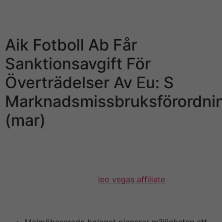
nästan intercourse miljarder kronor och ledde till att
Leovegas aktie rusade på börsen.
Aik Fotboll Ab Får
Sanktionsavgift För
Överträdelser Av Eu: S
Marknadsmissbruksförordni
(mar)
Ny VD anställdes i Nicklas Paulson och man anställde
även den sk Nordeamannen Andreas Hofmann.
Åklagaren kunde pier inte bevisa insiderbrott i någon
instans. Friska idéer och
leo vegas affiliate
ännu inte
burit frukt för under 2018 åstadkom Öresund en
blygsam ökning av substansvärdet på 9 %.