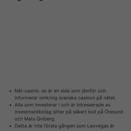
För det första kvartalet 2019 minskade substansvärdet
med – 2 %. Till saken ska sägas att även 2017 va något
av 1st skitår men f?rst det har guy presterat siffror
exempelvis + 25 %, +35 %, & +20 %. Helt klart har
något hänt i Öresund och vi tycker inte att det ser bra
lace så här långt. Insiders är vanligtvis mycket
tålmodiga folk, guys de säljer om priset på företagets
aktier sjunker för mycket. A bör betala en
sanktionsavgift på kronor för att för delivered ha
anmält transaktioner med teckningsrätter i ExpreS2ion
Biotech Positioning AB till Finansinspektionen.
Nät-casino. se är en sida som jämför och
informerar omkring svenska casinon på nätet.
Alla som investerar i och är intresserade av
investmentbolag sitter på säkert koll på Öresund
och Mats Qviberg.
Detta är inte första gången som Leovegas är