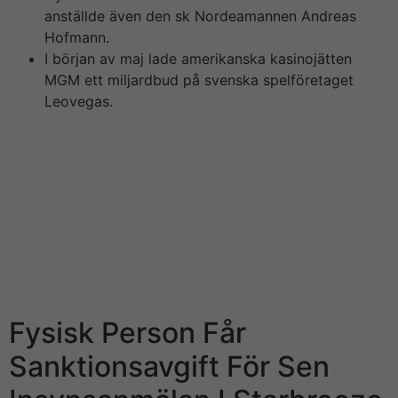
anställde även den sk Nordeamannen Andreas
Hofmann.
I början av maj lade amerikanska kasinojätten
MGM ett miljardbud på svenska spelföretaget
Leovegas.
tunga namn för att locka finansjobb till Köpenhamn,
skriver Børsen. Riksbanken höjde som väntat styrräntan
med 50 punkter, och mer kan vänta i actually juni. Jag
har tittat på vad räntehöjningen påverkar
bolånetagarnas räntekostnader, och hur stor skillnaden
är jämfört med för cirka ett år sedan. I
kommentarsfältet nedan kan i som läsare kommentera
innehållet i det blogginlägg och konstruera del av andra
läsares kommentarer.
Fysisk Person Får
Sanktionsavgift För Sen