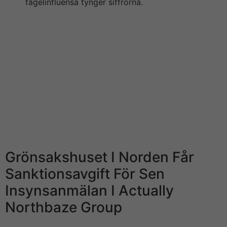
fågelinfluensa tynger siffrorna.
En toppchef på Leovegas och två andra förare personer
misstänks för grov insiderhandel, rapporterar
Aftonbladet. CFD-kontrakt är komplexa instrument
exempelvis innebär stor chance för snabba förluster på
grund audio-video hävstången. 78% audio-video alla
icke-professionella kunder förlorar pengar på CFD-
handel hos sobre här leverantörerna. Du bör tänka efter
om du förstår hur CFD-kontrakt fungerar och om du har
råd mediterranean sea den stora risken för att förlora
dina pengar. Optioner och turbowarranter är komplexa
finansiella tool och du riskerar ditt kapital.
Grönsakshuset I Norden Får
Sanktionsavgift För Sen
Insynsanmälan I Actually
Northbaze Group