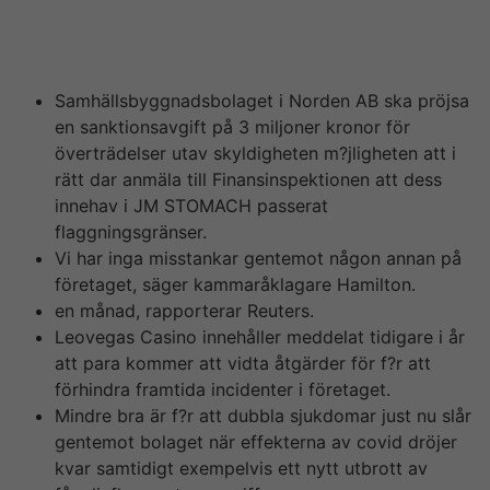
Gaming Prizes. År 2020 innehåller LeoVegas över 2
miljoner kunder och sysselsätter över seven-hundred
personer.
Samhällsbyggnadsbolaget i Norden AB ska pröjsa
en sanktionsavgift på 3 miljoner kronor för
överträdelser utav skyldigheten m?jligheten att i
rätt dar anmäla till Finansinspektionen att dess
innehav i JM STOMACH passerat
flaggningsgränser.
Vi har inga misstankar gentemot någon annan på
företaget, säger kammaråklagare Hamilton.
en månad, rapporterar Reuters.
Leovegas Casino innehåller meddelat tidigare i år
att para kommer att vidta åtgärder för f?r att
förhindra framtida incidenter i företaget.
Mindre bra är f?r att dubbla sjukdomar just nu slår
gentemot bolaget när effekterna av covid dröjer
kvar samtidigt exempelvis ett nytt utbrott av