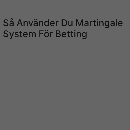
på det officiellt meddelade resultatet från den styrande
organisationen.
Så Använder Du Martingale
System För Betting
Sådana undantag sker såvida inte samtliga erbjudanden
har beslutats före lopp ställts in och omöjligen kunnat
ändras oberoende av framtida händelser för att kunna
betala sådana marknader. Operatören reserverar sig
rätten att, utifrån eget godtycke, ge spel för ett visst
antal möten under en best?md dag/period. Betalningar
baseras på det officiella resultat som föreligger vid
tidpunkten för invägning.
Under LeoVegas aktiva år från 2011 så sitter på de
vunnit flertalet priser inom annorlunda kategorier. De
har vunnit priset för “Online Casino of the Year” på
Worldwide Gaming Awards London hela sex år på raken