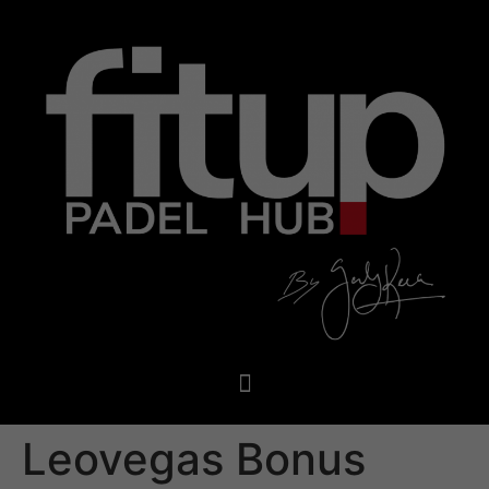
Leovegas Bonus