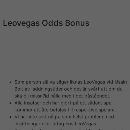
audio-video konkurrenterna anger nämligen 100 kr och
minimiuttag med Trustly.
Leovegas Odds Bonus
Kampanjerna byts ut med jämna mellanrum så det gäller
att gå in på casinot med viss regelbundenhet för att ej
missa något roligt erbjudande. LeoVegas Bonus har
länge varit i framkant mediterranean att erbjuda deras
spelare riktigt bra kampanjer för spel på sport & även
efter regleringen har man fortsatt med detta.
Som person själva säger liknas LeoVegas vid Usain
Bolt av laddningstider och det är svårt att om du
ska bli missn?jd hålla med i det påståendet.
Alla insatser och har gjort på ett sådant spel
kommer att återbetalas till respektive spelare.
Vi har inte sett några som helst problem med
insättningar eller uttag hos LeoVegas.