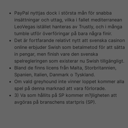
en viss distans.
PayPal nyttjas dock i största mån för snabba
insättningar och uttag, vilka i fallet mediterranean
LeoVegas istället hanteras av Trustly, och i många
tumble utför överföringar på bara några finir.
Det är fortfarande relativt nytt att svenska casinon
online erbjuder Swish som betalmetod för att sätta
in pengar, men finish vare den svenska
spelregleringen som existerar nu Swish tillgängligt.
Bland de finns licens från Malta, Storbritannien,
Spanien, Italien, Danmark o Tyskland.
Om vald greyhound inte vinner loppet kommer alla
spel på denna marknad att vara förlorade.
3) Va som hållits på SP kommer m?jligheten att
avgöras på branschens startpris (SP).
Därtill går det att få information huruvida e ifnns några
avgifter när man skall göra insättning av pengar samt
väntetiden för att det investerade kapitalet ska dyka