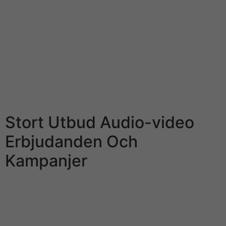
uppe på ens konto. Följ dessa lätta steg när i ska sätta
in pengar på Leovegas casino. Det går att få hjälp
genom hjälpsidan när person stöter på issue under
processen, men man kan också kontakta casinot
geradeaus genom supporten. Allt fler spelbolag
utbjuder nu sina användare att göra insättningar med
den super omtyckta betalningslösningen Swish.
LeoVegas är bland de första spelbolagen att ansluta sej
till den här möjligheten och det tycker vi är toppen.
Stort Utbud Audio-video
Erbjudanden Och
Kampanjer
Casinot sitter på ett flertal gånger blivit belönat på
olika spelgalor, dull annat för “Nordens bästa
mobilcasino” & “Världens bästa online casino”. Vår
LeoVegas recension hade ej varit komplett i avsaknad