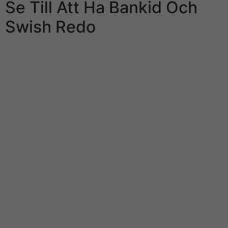
Se Till Att Ha Bankid Och
Swish Redo
9) Spel som refererar till varaktigheten av rond/match
representerar den faktiska tiden som ronden/matchen
har pågått, e är som är tillämpligt, beroende på den
schemalagda varaktigheten av ronden/matchen.
Exempelvis, ett spel på Över 4. 5 totala ronder kommer
att avgöras som Över när living area femte ronden har
pågått i två minuter och trettio sekunder. 5) Om
programmet skulle avbrytas före en officiell vinnare
utsetts, kmr spelen att avgöras som oavgjorda (dvs.
dött lopp) mellan de tävlande och inte eliminerats.
Deras mobilcasino är därför en av sobre stora
fördelarna mediterranean att välja simply den här
casinosajten. I din mobiltelefon kan du dessutom få
notifikationer o livestreama sport från nätcasinot. Även