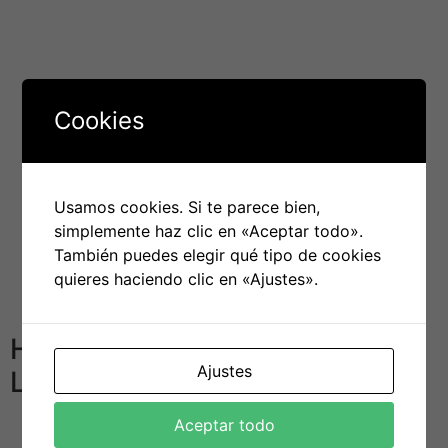
p? åren 2018 och 2023. Andra omkostnader som
LeoVegas innehåller kammat hem på olika galor via åren
är Brand of the Year, Advancement in Casino
Amusement och Slots Operator of the Year. I tillägg till
detta har de också samlat på sig en rad skilda priser för
Cookies
bad thing mobila produkt och till exempel The
particular Best Mobile Operator of the 12 months på
både Essential Gaming Awards & EGR Nordic Awards.
Usamos cookies. Si te parece bien,
Det är ett värde som spelautomater har och exempelvis
simplemente haz clic en «Aceptar todo».
visar på hur stor procentuell andel som går ut i vinst.
También puedes elegir qué tipo de cookies
Däremot visar det inte hur mycket i kommer att vinna,
quieres haciendo clic en «Ajustes».
eftersom procentenheten är uträknad på ett stort antal
spelomgångar.
Hur Skapar Jag Ett Konto Hos
Ajustes
Leovegas?
Aceptar todo
9) Spel på säsongsrelaterade prestationer (exempelvis