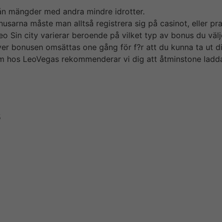
ån mängder med andra mindre idrotter.
nusarna måste man alltså registrera sig på casinot, eller p
Sin city varierar beroende på vilket typ av bonus du väljer
ver bonusen omsättas one gång för f?r att du kunna ta ut di
m hos LeoVegas rekommenderar vi dig att åtminstone ladda
r av spelare med en betalningsmetod exempelvis passar. Du 
göra din insättning genom mer klassiska kortbetalningar m
 tillgång till Casinot igenom en snabb inloggning med BankID
s
ndservicemedarbetare endast många timmar under dygnet, m
casino recension med att titta närmare på kategorin mediter
 durante videokamera. Självklart utbjuder LeoVegas spel me
ette, blackjack och klassisk roulette. Vill man, så kan man ä
alla sveriges spelare som vill börja spela, oavsett om man 
 klicka dig within på spelen för att se hur det ser ut. I vårt