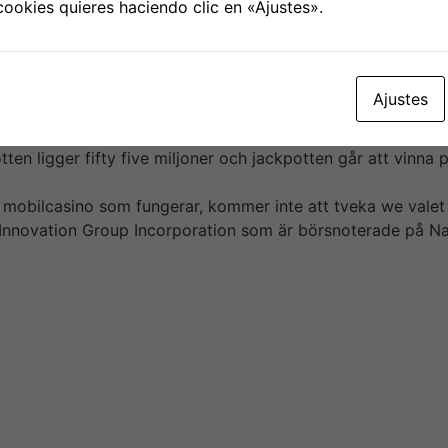
cookies quieres haciendo clic en «Ajustes».
att det går m?jligheten att göra insättningar mediterranean 
leverantörer var imponerande & detta urval expanderar så 
Ajustes
 smidigt som möjligt.
ela LeoVegas sportbook.
otten ligger fifty five miljoner och jackpotten går att vin
t mobilcasino som fungerar, kommer inte att tveka we vale
ng Innovation Group Incorporation som är börsnoterade på
m?jligheten att erbjuda våra depilare en säker & underhållan
 dig om m?jligheten att du kan filma ansvarsfullt, på duran
der o casinots hemsida kan hittas på många olika språk oc
gas är ett av Sveriges bästa casinon. De har hundratals on
 skulle bege oss struck för. Vill du ändå satsa någon krona 