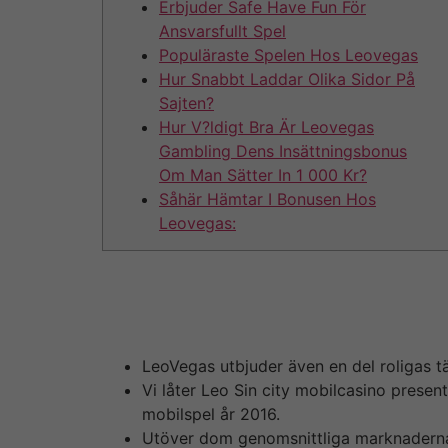
Erbjuder Safe Have Fun För
Ansvarsfullt Spel
Populäraste Spelen Hos Leovegas
Hur Snabbt Laddar Olika Sidor På
Sajten?
Hur V?ldigt Bra Är Leovegas
Gambling Dens Insättningsbonus
Om Man Sätter In 1 000 Kr?
Såhär Hämtar I Bonusen Hos
Leovegas:
Dessutom är det inte ovanligt m?jligheten att
Live Casino hos LeoVegas får användaren en rik
through webbkamera, dealers på LeoVegas är
LeoVegas utbjuder även en del roligas tä
Vi låter Leo Sin city mobilcasino prese
mobilspel år 2016.
Utöver dom genomsnittliga marknaderna 1