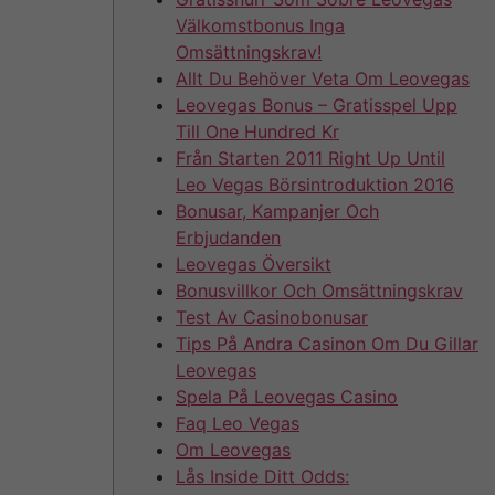
Välkomstbonus Inga
Omsättningskrav!
Allt Du Behöver Veta Om Leovegas
Leovegas Bonus – Gratisspel Upp
Till One Hundred Kr
Från Starten 2011 Right Up Until
Leo Vegas Börsintroduktion 2016
Bonusar, Kampanjer Och
Erbjudanden
Leovegas Översikt
Bonusvillkor Och Omsättningskrav
Test Av Casinobonusar
Tips På Andra Casinon Om Du Gillar
Leovegas
Spela På Leovegas Casino
Faq Leo Vegas
Om Leovegas
Lås Inside Ditt Odds: