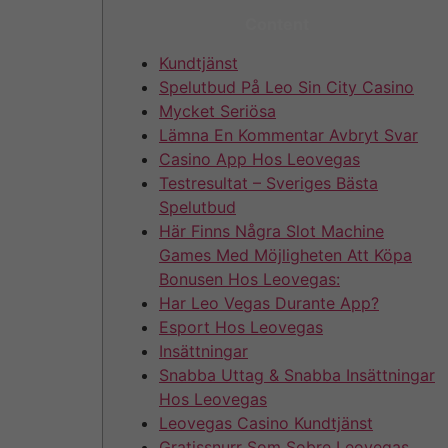
Content
Kundtjänst
Spelutbud På Leo Sin City Casino
Mycket Seriösa
Lämna En Kommentar Avbryt Svar
Casino App Hos Leovegas
Testresultat – Sveriges Bästa
Spelutbud
Här Finns Några Slot Machine
Games Med Möjligheten Att Köpa
Bonusen Hos Leovegas:
Har Leo Vegas Durante App?
Esport Hos Leovegas
Insättningar
Snabba Uttag & Snabba Insättningar
Hos Leovegas
Leovegas Casino Kundtjänst
Gratissnurr Som Sobre Leovegas