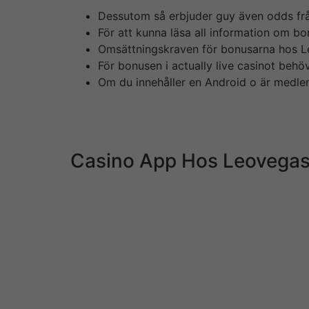
Dessutom så erbjuder guy även odds fr
För att kunna läsa all information om bo
Omsättningskraven för bonusarna hos Leo 
För bonusen i actually live casinot behö
Om du innehåller en Android o är medle
LeoVegas siktar på att tillgodose alla sorte
dina insättningar med Trustly & Swish samt 
kallas Casino utan Konto, dvs att i får direkt
Casino App Hos Leovega
Många andra spelsajter har svensktalande ku
hjälp på svenska. Vi fortsätter vår LeoVegas 
streamad live av en croupier uppkopplad till
spellistan hittar vi titlar som Lightning roul
jack och roulette we på LeoVegas.
Det finns en välkomstbonus exempelvis passar 
Live On line casino. Självklart kan du n?got då