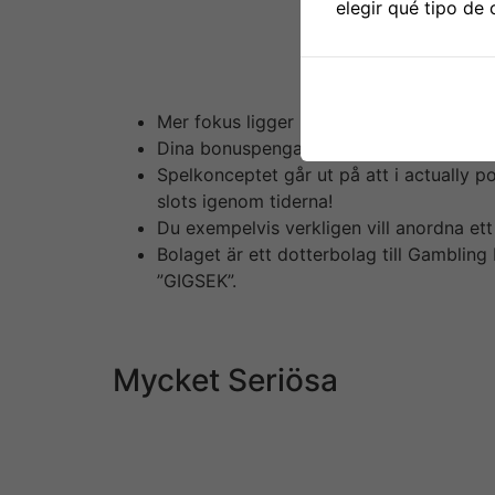
elegir qué tipo de 
BankID och det är 1st stort plus m?jligheten 
spelutbudet med över 3000 spel från över 30 
på en nylansering.
Mer fokus ligger istället på att de är så
Dina bonuspengar går att filma med i h
Spelkonceptet går ut på att i actually p
slots igenom tiderna!
Du exempelvis verkligen vill anordna et
Bolaget är ett dotterbolag till Gambli
”GIGSEK”.
LeoVegas prioritering innehåller alltid varit 
spelgränser kan du n?got som spelare försäkra
Mycket Seriösa
Leo Vegas casino är aktiva på över 20 markna
Las vegas app. Vi förstår precis varför LeoVe
livecasinospel men betting är kanske ej det vi