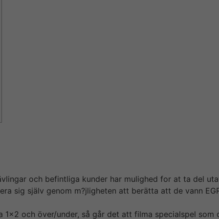
 LeoVegas emellanåt har free spins och belöningar för skild
tigt bra upplevelse, nästan som att vara på ett riktigt onl
 från Sverige något och många casinospelare tycker känns
vlingar och befintliga kunder har mulighed for at ta del uta
ntera sig själv genom m?jligheten att berätta att de vann E
×2 och över/under, så går det att filma specialspel som ca