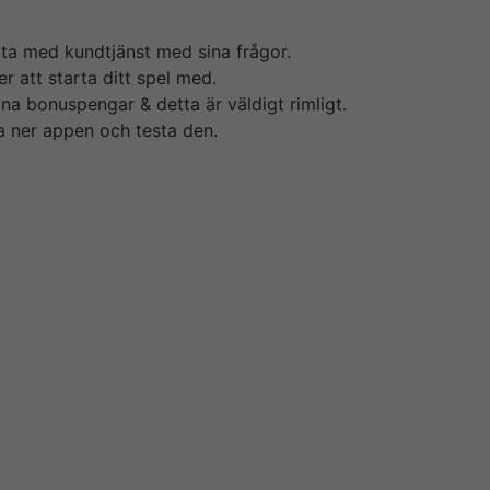
rata med kundtjänst med sina frågor.
 att starta ditt spel med.
na bonuspengar & detta är väldigt rimligt.
 ner appen och testa den.
har mulighed for därför använda BankID för
ed Mastercard och VISA. LeoVegas har det som
.
en hos LeoVegas kan du alltså alltid få
ranean sea live spel. Här får du noise giv
diterranean sea svenska dealers – och i
ven spela klassiska bordsspel som to ex black
tycker om free spins, sports activity eller
 on line casino hittar du sobre sektion för