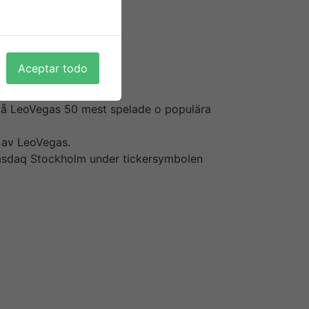
sea både Swish & Trustly. Det stora
fort någon utav deras spelutvecklare sitter
Aceptar todo
na på LeoVegas 50 mest spelade o populära
t av LeoVegas.
 Nasdaq Stockholm under tickersymbolen
de upplevelse. Med hjälp av våra olika
te nivå som ?r anpassad f?r just dig.
h som casino i mobilen eller via egen Leo
line slots och ett imponerande utbud
här o var så hittas det en de spelobjekt att