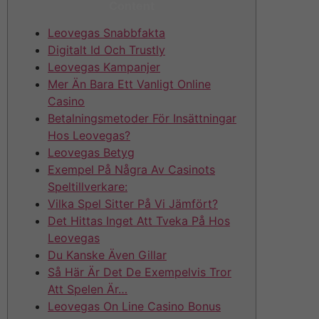
Content
Leovegas Snabbfakta
Digitalt Id Och Trustly
Leovegas Kampanjer
Mer Än Bara Ett Vanligt Online
Casino
Betalningsmetoder För Insättningar
Hos Leovegas?
Leovegas Betyg
Exempel På Några Av Casinots
Speltillverkare:
Vilka Spel Sitter På Vi Jämfört?
Det Hittas Inget Att Tveka På Hos
Leovegas
Du Kanske Även Gillar
Så Här Är Det De Exempelvis Tror
Att Spelen Är…
Leovegas On Line Casino Bonus