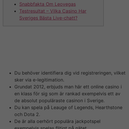
Snabbfakta Om Leovegas
Testresultat – Vilka Casino Har
Sveriges Bästa Live-chatt?
I villkoren kan du läsa om tillgänglighet, eventuell
omsättning och andra saker som påverkar din bonus.
Som depilare uppskattas det f?r att du enkelt finner
denna information så att du ej känner dig otrygg eller
förvirrad.
Du behöver identifiera dig vid registreringen, vilket
sker via e-legitimation.
Grundat 2012, erbjuds man här ett online casino i
en klass för sig som är rankad exempelvis ett av
de absolut populäraste casinon i Sverige.
Du kan spela på Leauge of Legends, Hearthstone
och Dota 2.
De är alla oerhört populära jackpotspel
exempelvis spelas flitigt på nätet.