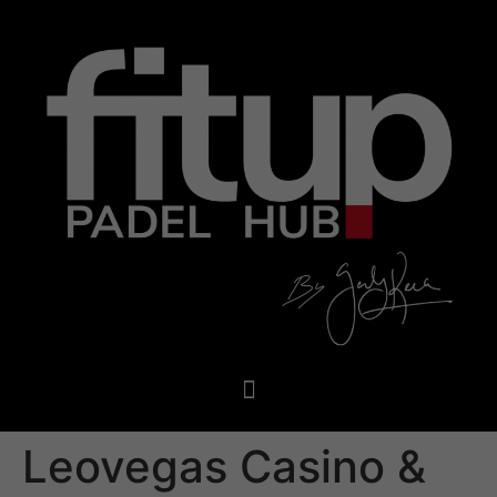
Leovegas Casino &