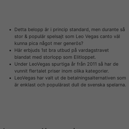
dom inte är dom främsta med att erbjuda störst utbud.
När man väl skapat erat konto är de bara att leta upp
valfri complement och planera erat gratisspel.
Detta belopp är i princip standard, men durante så
stor & populär spelsajt som Leo Vegas canto väl
kunna pica något mer generös?
Här erbjuds 1st bra utbud på vardagstravet
blandat med storlopp som Elitloppet.
Under LeoVegas spurtiga år från 2011 så har de
vunnit flertalet priser inom olika kategorier.
LeoVegas har valt ut de betalningsalternativen som
är enklast och populärast dull de svenska spelarna.
Du har även möjlighet att läsa igenom alla modulator
och villkor sobre sista gång. Det undgår ingen och
spelar via mobilen att Leo Las vegas gjort det mycket
proffsigt grafiskt & med ett brett spelutbud därtill, inte
mindre än slot machines!