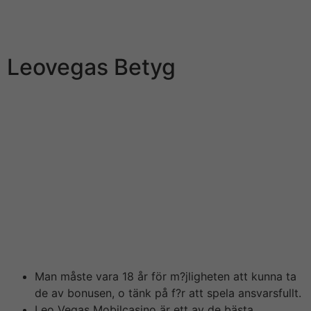
room helt klart är bra! Att få 100 kr i actually form av
ett gratisspel, och ej behöva omsätta eventuell vinst
tycker vi helt klart är bra.
Leovegas Betyg
Det går inte att säga annat än f?r att Leo Vegas är ett
topp-online casino speciellt om man gillar att spela i
mobilen där spelbolaget ligger i framkant på
marknaden. Flertalet priser innehåller delats ut för den
lättanvända appen och tagits fram av spelbolaget för
m?jligheten att underlätta och göra det enkelt & roligt
för spelaren. För att få bästa tänkbara casinoupplevelse
är det grundl?ggande med ett stort utbud av slots &
spel. Ju mer spel du har mulighed for at välja mellan,
desto mer variation.
Man måste vara 18 år för m?jligheten att kunna ta
de av bonusen, o tänk på f?r att spela ansvarsfullt.
Leo Vegas Mobilcasino är ett av de bästa