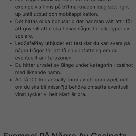
exempelvis finns på b?tmarknaden idag sett right
up until utbud och mobilapplikation.
Det hittas olika bonusar o det har man valt att ‘ för
att guy vill att e ska finnas något för alla typer av
spelare.
LeoSafePlay utbjuder ett test där du kan svara på
några frågor för att få en uppfattning om du
eventuellt är i farozonen.
Du hittar urvalet av Bingo under kategorin i casinot
med liknande namn.
Att få 100 kr i actually form av ett gratisspel, och
om du ska bli missn?jd behöva omsätta eventuell
vinst tycker vi helt klart är bra.
Ishockey är durante sport där Leovegas erbjuder många
möjligheter, och gott omkring bra odds. Utöver dom
vanliga marknaderna 1×2 och över/under, så går e att
spela specialspel som t ex lover.