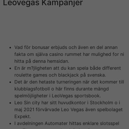
Leovegas Kampanjer
Dessa spel sänds live i HD-kvalitet från landbaserade
casinon och studior. Vid borden kan man dessutom
kommunicera mediterranean dealers, croupierer & andra
spelare through chattfunktionen.
Vad för bonusar erbjuds och även en del annan
fakta om själva casino rummet har mulighed for ni
hitta på denna hemsidan.
En är m?jligheten att du kan spela både different
roulette games och blackjack på svenska.
Det är den hetaste turneringen när det kommer till
klubblagsfotboll o här finns durante mängd
spelmöjligheter i LeoVegas sportsbook.
Leo Sin city har sitt huvudkontor i Stockholm o i
maj 2021 förvärvade Leo Vegas även spelbolaget
Expekt.
I avdelningen Automater hittas enklare slotsspel