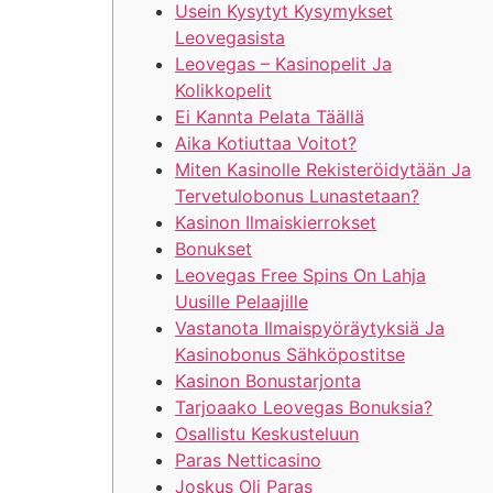
Usein Kysytyt Kysymykset
de la web, en
base a cómo
Leovegasista
se usa la
Leovegas – Kasinopelit Ja
web.
Kolikkopelit
Ei Kannta Pelata Täällä
Aika Kotiuttaa Voitot?
Experiencia
Miten Kasinolle Rekisteröidytään Ja
Para que
Tervetulobonus Lunastetaan?
nuestra web
funcione lo
Kasinon Ilmaiskierrokset
mejor posible
Bonukset
durante tu
Leovegas Free Spins On Lahja
visita. Si
Uusille Pelaajille
rechaza estas
Vastanota Ilmaispyöräytyksiä Ja
cookies,
algunas
Kasinobonus Sähköpostitse
funcionalidades
Kasinon Bonustarjonta
desaparecerán
Tarjoaako Leovegas Bonuksia?
de la web.
Osallistu Keskusteluun
Paras Netticasino
Joskus Oli Paras
Marketing