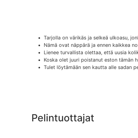
saatavilla helposti. Isoimmat erot tulevat kui
hedelmäpeleihin kaupoissa ja kioskeissa. LeoV
vastineella prosentit liikkuvat keskimäärin u
LeoVegasin pelitarjonta about runsaampi ja mo
Tarjolla on värikäs ja selkeä ulkoasu, jo
Nämä ovat näppärä ja ennen kaikkea nope
Lienee turvallista olettaa, että uusia kol
Koska olet juuri poistanut eston tämän h
Tulet löytämään sen kautta alle sadan pel
Jos kuitenkin haluat ennemmin ottaa yhteyttä k
nopeimmin vastaukset kysymyksiin saa chatin 
kehittää myös mobiilipuoltaan jatkuvasti, sillä
pelkästään uusia pelejä näkyy olevan yli sata
muassa Publication of 99, Nitropolis 2, Frutz 
Pelintuottajat
Vedonlyönti ”ilman rekisteröitymistä” tarkoitt