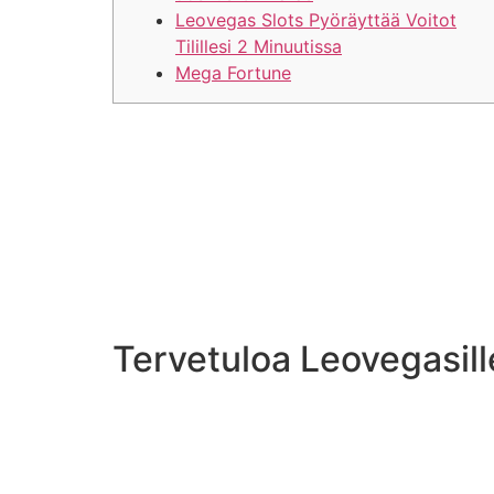
Leovegas Slots Pyöräyttää Voitot
Al compartir tus
intereses y
Tilillesi 2 Minuutissa
comportamiento
Mega Fortune
mientras visitas
nuestro sitio,
aumentas la
Ja valitsitpa minkä tahansa näistä slottityype
posibilidad de
Testipäivinä palvelua ei ollut aina välittömästi
ver contenido y
asiakaspalveluun. Kokemustemme mukaan näihin
ofertas
mahdollisimman monella eri laitteella. Kokem
personalizados.
kasinobonukset ovat kokonaisuutena todella i
Tämän vuoksi voit kokeilla pelejä vapaasti na
Suosituimmat-kategoria vuorostaan listaa sop
Tervetuloa Leovegasill
LeoVegas tarjoaa omien sanojensa mukaan loist
pelin kokoinen monipuolinen kattaus, jonka kyl
oletko betsaamisen, kolikkopelien pyörittelyn