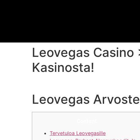
Leovegas Casino 
Kasinosta!
Leovegas Casino > Lue Arvostelu Ja Kokemuk
Leovegas Arvostel
Content
Tervetuloa Leovegasille