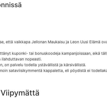
önnissä
iikennettä ja parantaaksemme sivustoa käyttäjädatan peru
pörssiin, eli aivan pikkupuljusta ei ole kyse. Yritys on mää
onta toimii mobiilissa tavallisissa selaimissa, kuten Safar
esta.
se, että vaikkapa Jellonan Maukaisu ja Leon Uusi Elämä ovat
tänyt kuponki- tai bonuskoodeja kampanjoissaan, eikä täll
ilahduttavan nopeasti.
 on palvelu todella ystävällistä ja kärsivällistä.
 noin sataviisikymmentä kappaletta, eli pöydistä ei todellak
iitä voi käyttää. LeoVegas Casinon sivuilla on myös todella p
iin.
 Viipymättä
tettyä kysymystä, jotka kaikki liittyvät LeoVegasin bonukse