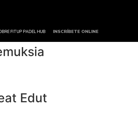
INSCRÍBETE ONLINE
OBRE FITUP PADEL HUB
emuksia
eat Edut