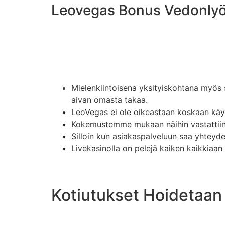
Leovegas Bonus Vedonly
Käytämme näitä evästeitä analysoidaksemme l
pyörittävä LeoVegas AB on listattu Tukholman 
kehittämään tuotteitaan. LeoVegasin koko tarj
ladattavissa Google Play Storesta ja App Stor
Mielenkiintoisena yksityiskohtana myös 
aivan omasta takaa.
LeoVegas ei ole oikeastaan koskaan käyt
Kokemustemme mukaan näihin vastattiin 
Silloin kun asiakaspalveluun saa yhteyden,
Livekasinolla on pelejä kaiken kaikkiaan
Näihin tarjouksiin liittyy myös ehtoja, miten n
kysytyt kysymykset auttaa yleisimpiin ongelm
Kotiutukset Hoidetaan
Keräsimme tähän osioon viisi meille usein esi