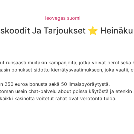
ampanjoita ja kilpailuja, joista voit voittaa huippupalkintoja
 harmillisesti pelejä ei ole mahdollista selata niiden tuot
joiden tuotteita aura
leovegas suomi
pelata tällä kasinolla,
uskoodit Ja Tarjoukset ⭐ Heinäk
ella about helppo sanoa, ettei LeoVegas yritä rajoittaa p
todella reilusti ja joustavasti.
ut runsaasti muitakin kampanjoita, jotka voivat perol sekä k
asin bonukset sidottu kierrätysvaatimukseen, joka vaatii, et
an 250 euroa bonusta sekä 50 ilmaispyöräytystä.
oman usein chat-palvelu about poissa käytöstä ja etenkin sill
kaikki kasinolta voitetut rahat ovat verotonta tuloa.
a käyttämälläsi maksutavalla, jos se vain on mahdollista, mu
t tilillesi maksutavasta riippuen muutamien tuntien tai päiv
lpeitä mobiilisovelluksestamme ja olemme saaneet siitä kiit
lisää pelirahaa.