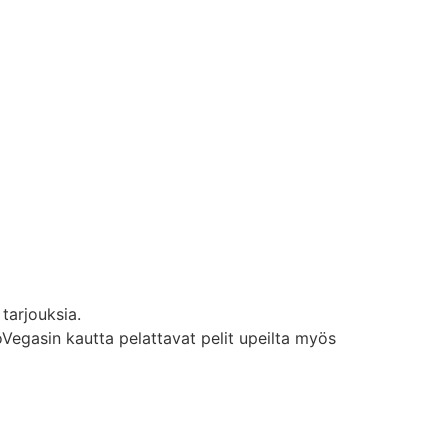
e iskee kesken pelaamisen, on apukin aina
siakaspalvelu on avoinna vuorokauden ympäri,
essa, voit jättää soittopyynnön, niin sinuun
asinopelaajien sydämet.
analysoimme pelikokemusta niin tietokoneella
aaminen tällä kasinolla about luonnollisesti
tarjouksia.
egasin kautta pelattavat pelit upeilta myös
 ilmaisvedolla ansaitsemasi voitot. Galleriassa
a tabletit. Varmaan useimmilla kolikonsylkijöitä