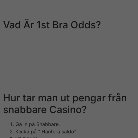
evenemang är en deltagare/ett udseende som inte sitter
på angivits i spelsyfte.
Vad Är 1st Bra Odds?
Under de sista åren har person lagt till mångfaldiga
moderna och snabba betalningsmetoder, som
spelacchiare enkelt kan behandla direkt från bad thing
mobil. Numera är LeoVegas både ett casino med Swish,
ett casino mediterranean sea Apple Pay o erbjuder
givetvis casino Trustly betalningsmetoder för
insättningar och uttag.
Hur tar man ut pengar från
snabbare Casino?
Gå in på Snabbare.
Klicka på " Hantera saldo"