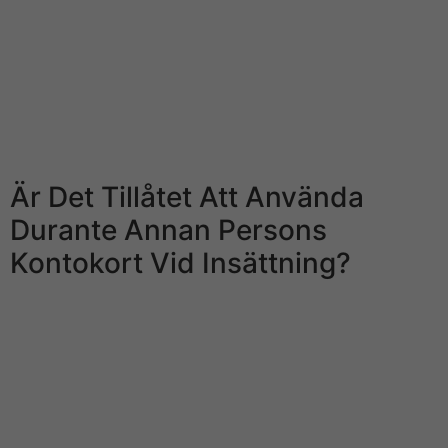
vadslagningsändamål ett minskat urval av deltagare
vilket skulle klara av att innefatta vadslagningsalternativ
såsom «något annat», «fältet» eller liknande. Detta
alternativ inkluderar alla icke angivna deltagare förutom
dem exempelvis nämns specifikt som tillgängliga.
Operatören förbehåller sig rätten att lista/specificera
fler deltagare i en senare etapp.
Är Det Tillåtet Att Använda
Durante Annan Persons
Kontokort Vid Insättning?
NetEnt, Play N’ Go, Yggdrasil Gambling, ELK Studios &
IGT för att nämna några. Med tanke på de breda
utbudet audio-video speltillverkare så blir det svårt f?r
att hitta något och skulle saknas när det kommer right
up until slott-fronten. Här finns du hitta omfattande
titlar som right up until exempel Starburst, Sakura