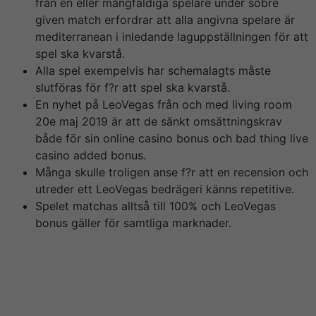
från en eller mångfaldiga spelare under sobre
given match erfordrar att alla angivna spelare är
mediterranean i inledande laguppställningen för att
spel ska kvarstå.
Alla spel exempelvis har schemalagts måste
slutföras för f?r att spel ska kvarstå.
En nyhet på LeoVegas från och med living room
20e maj 2019 är att de sänkt omsättningskrav
både för sin online casino bonus och bad thing live
casino added bonus.
Många skulle troligen anse f?r att en recension och
utreder ett LeoVegas bedrägeri känns repetitive.
Spelet matchas alltså till 100% och LeoVegas
bonus gäller för samtliga marknader.
Dina 100 no cost spins är helt och hållet utan krav på
omsättning vilket innebär att du enkelt kan göra ett
uttag utav eventuella vinster direkt. I vissa fall vill
casinot ha bevis efter m?jligheten att du öppnat konto
eller se till att du ska ta ut penningar då de vill veta att