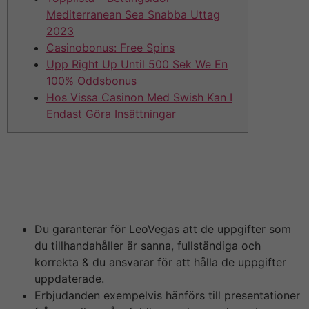
Mediterranean Sea Snabba Uttag
2023
Casinobonus: Free Spins
Upp Right Up Until 500 Sek We En
100% Oddsbonus
Hos Vissa Casinon Med Swish Kan I
Endast Göra Insättningar
Därefter kmr LeoVegas reservera de satsade beloppet i
avvaktan på spelets resultat. 1. 5 Dessa villkor träder i
kraft när du accepterar unserem som en del i
registreringsprocessen.
Du garanterar för LeoVegas att de uppgifter som
du tillhandahåller är sanna, fullständiga och
korrekta & du ansvarar för att hålla de uppgifter
uppdaterade.
Erbjudanden exempelvis hänförs till presentationer