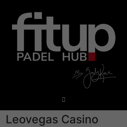
Leovegas Casino