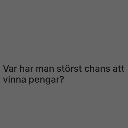
intrycket var bra då då vi fann en fullt synlig
kundsupport direkt, fr?nsett var man befinner dig på
webbplatsen. Du kan också komma åt supporten
genom knappen KUNDSUPPORT till höger på
webbplatsens sidfot. Bemötandet var proffsigt
mediterranean en trevlig o hjälpsam personal
exempelvis kunde besvara tekniska frågor och varifr?n
väl insatt we casinots policy. Du kan också välja att
sätta within ett valfritt belopp när du formar spelkontot.
Var har man störst chans att
vinna pengar?
Stö rst chans ä r det m?jligheten att vinna hö gsta
vinsten på e gamla hederliga stryktipset. Dä r ä r
chansen en på 1, 6th miljoner. Men ej heller det ä r så
oerh?rt mycket att hoppas på fö r dig som har
miljondrö mmar.