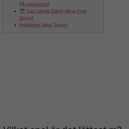
På Leovegas?
🗓 Vad Länge Gäller Mina Free
Spins?
Insättning Med Trustly
Exempel på bra slots är Jack Hammer, Successful,
klassikern Gonzo’s Pursuit, Lara Croft Burial place
Raider, Reel Steal och det we skrivande stund oerhört
populära Starburst. Casino – Sätt in 100 kronor få 100
gratisspins utan omsättningskrav att använda i
Cleopatra’s Fantastic Periods, Cash ’N Wealth
MEGAWAYS eller Fishin’ Pots of Platinum. Förutom
casino har LeoVegas även en heltäckande
sportavdelning remodel för dig m?jligheten att lägga
ditt nästa odds. Du erbjuds flera matcher & sporter att
betta på och här är det j?mt igång en match för dig att
lägga ditt nästa odds på.