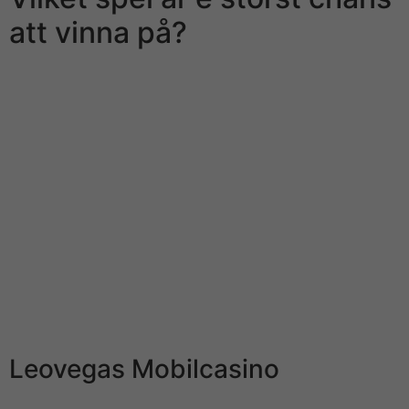
att vinna på?
De klassiska casinospelen blackjack och roulette lockar
ofta till sig må nga spelare, och m?jligtvis ä r e inte så
konstigt med tanke på spelens hyggliga vinstchanser. I
blackjack kan vinstchansen ligga på så mycket
exempelvis 99. 7 % men oftast ä r casinots ” edge” runt
0. 5 %.
LeoVegas börsnoterades 2016 och från lanseringen
spring 2012 till 2018 ökade man sin omsättning från 45
miljoner till nästan 3, 5 miljarder kronor. LeoVegas
vinner gång på gång utmärkelsen som »mobile owner
from the year» och fortsätter hela tidsplan att
utvecklas.
Leovegas Mobilcasino