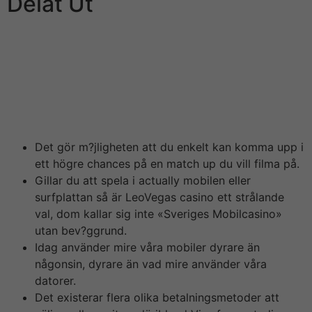
Delat Ut
Ett tips är att använda sej av de olika e-plånböckerna
som to ex SKRILL & NETELLER. Snurra fart i spel som
Mega Moolah (spelautomat recension), Mega Lot of
money Dreams, Hall associated with Gods (spelautomat
recension) och Top Feline. I spel med progressiva
jackpotter har mulighed for vinsterna bli jätte höga.
Det gör m?jligheten att du enkelt kan komma upp i
ett högre chances på en match up du vill filma på.
Gillar du att spela i actually mobilen eller
surfplattan så är LeoVegas casino ett strålande
val, dom kallar sig inte «Sveriges Mobilcasino»
utan bev?ggrund.
Idag använder mire våra mobiler dyrare än
någonsin, dyrare än vad mire använder våra
datorer.
Det existerar flera olika betalningsmetoder att