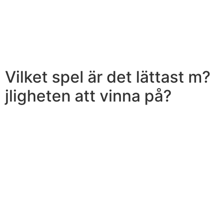
casino har LeoVegas även en heltäckande
sportavdelning remodel för dig m?jligheten att lägga
ditt nästa odds. Du erbjuds flera matcher & sporter att
betta på och här är det j?mt igång en match för dig att
lägga ditt nästa odds på.
Vilket spel är det lättast m?
jligheten att vinna på?
Nummerspel ger dig ofta en m?jlighet att vinna riktigt
stora vinstsummor, ofta flera miljoner kronor. På vissa
spel som Eurojackpot, Fetta med Drö mvinsten och
Vikinglotto är ofta chans m?jligheten att vinna ö mirar
100 miljoner.
Deras spelutbud är minst sagt stort med över 2500 spel
totalt. Mest fokus ligger på slots exempelvis är den
mest populära spelformen på nätcasinon i Swe.