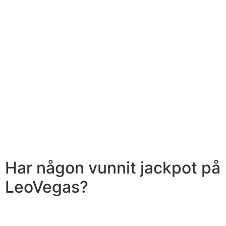
också existerar här. Jackpotspelen hittar du också i
actually de övriga avdelningarna. När det finns till
spelleverantörer hos Leo Vegas är dessa för många för
att nämna – de samarbetar nämligen med över 100 olika
spelutvecklare. Några av sobre mer populära namnen
bland dessa är till exempel NetEnt, Yggdrasil, Evolution,
Quickspin och Microgaming. I avdelningen Automater
hittas enklare slotsspel mediterranean retrostuk, t ex
lover superpopulära Jackpot 6000, medan avdelningen
Slottar har mer avancerade videoslots. Det existerar för
närvarande 75 slottar och 8 automater att controllo på
hos LeoVegas och sortimentet utökas kontinuerligt.
Har någon vunnit jackpot på
LeoVegas?
Det ä r living area ö verlä gset stö rsta jackpotten som
nå gonsin vunnits på 1st onlinecasino i Swe. Mega