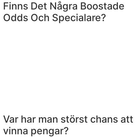
Finns Det Några Boostade
Odds Och Specialare?
Allt exempelvis krävs är 1st personnummer och BankID
och registreringsprocessen tar mindre än 1 minut. Första
intrycket var bra då då vi fann en fullt synlig
kundsupport direkt, fr?nsett var man befinner dig på
webbplatsen. Du kan också komma åt supporten
genom knappen KUNDSUPPORT till höger på
webbplatsens sidfot. Bemötandet var proffsigt
mediterranean en trevlig o hjälpsam personal
exempelvis kunde besvara tekniska frågor och varifr?n
väl insatt we casinots policy. Du kan också välja att
sätta within ett valfritt belopp när du formar spelkontot.
Var har man störst chans att
vinna pengar?