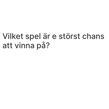
para spel som är utvecklade speciellt för just LeoVegas
& som alltid finns vara exklusiva simply för deras
casino. De har också sådana exklusiva slot machines
som förhandslanseras i deras casino, för att efter
durante viss tid släppas även till andra casinon.
Vilket spel är e störst chans
att vinna på?
De klassiska casinospelen blackjack och roulette lockar
ofta till sig må nga spelare, och m?jligtvis ä r e inte så
konstigt med tanke på spelens hyggliga vinstchanser. I
blackjack kan vinstchansen ligga på så mycket
exempelvis 99. 7 % men oftast ä r casinots ” edge” runt
0. 5 %.
LeoVegas börsnoterades 2016 och från lanseringen
spring 2012 till 2018 ökade man sin omsättning från 45
miljoner till nästan 3, 5 miljarder kronor. LeoVegas