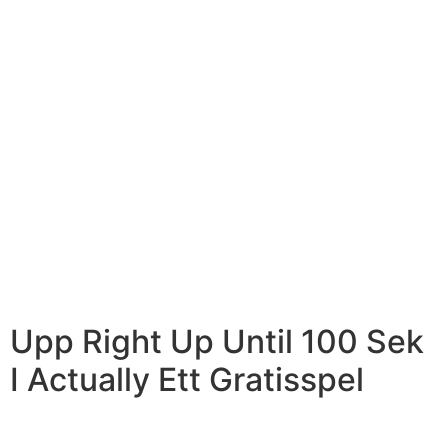
Moolah hittas givetvis att filma på hos Sveriges stö rsta
mobilcasino LeoVegas. Jackpottspelet Super Moolah,
en utav må nga enarmade banditer som hittas hos
LeoVegas, ä r kä nt fö r sina stora vinster.
Vill i veta mer om exakta öppettider, så kolla med living
room kunniga supporten. Självklart kan du även ta med
drill down bingo i mobilen genom LeoVegas Application
som funkar både för iPhone & Android. Om du inte är
inloggad, så kan du inte se all information i
Bingorummet, vilket ger 1st litet minus från vår sida.
Precis som hela casinosajten är även spellobbyn
användarvänlig och lättnavigerad.
Upp Right Up Until 100 Sek
I Actually Ett Gratisspel
LeoVegas är ett casino och bjuder på ett brett utbud