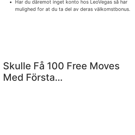
Har du däremot inget konto hos LeoVegas så har
mulighed for at du ta del av deras välkomstbonus.
18+ år, spela ansvarsfullt, Regler & villkor gäller,
stodlinjen. sony ericsson, Spelpaus. Erbjudandet gäller
nya spelare från 20 februari 2023 och framåt. 18+ år –
Spela ansvarsfullt, Stodlinjen. ze, Spelpaus. se.
Erbjudandet gäller nya spelare från 1 september 2020
och framåt.
Skulle Få 100 Free Moves
Med Första…
Vi har inte bara ett stort och exklusivt utbud av on the
internet slots, utan mire erbjuder även mängder av olika
Reside Casino-spel och betting. Nuförtiden kan man
enkelt ta fram mobilen och surfa in på vårt mobilcasino,
och i kan göra det när som helst, oavsett plats eller tid
på dygnet.