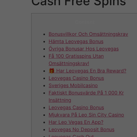
Cash Free Spins
Content
Bonusvillkor Och Omsättningskrav
Hämta Leovegas Bonus
Övriga Bonusar Hos Leovegas
Få 100 Gratisspins Utan
Omsättningskrav!
🎁 Har Leovegas En Bra Reward?
Leovegas Casino Bonus
Sveriges Mobilcasino
Faktiskt Bonusvärde På 1 000 Kr
Insättning
Leovegas Casino Bonus
Mjukvara På Leo Sin City Casino
Har Leo Vegas En App?
Leovegas No Deposit Bonus
Leovegas Cash Out