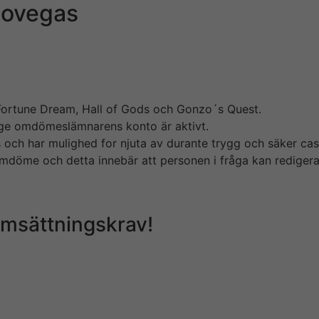
eovegas
ervice som gärna hjälper kunden mediterranean sea sitt äre
Där kommer person i kontakt med en medarbetare för LeoVegas
yttja gratisspelet.
 Fortune Dream, Hall of Gods och Gonzo´s Quest.
nge omdömeslämnarens konto är aktivt.
s och har mulighed for njuta av durante trygg och säker casin
döme och detta innebär att personen i fråga kan redigera 
via automatiska inbjudningar. Dessa omdömen markeras som 
mkring andra typer audio-video omdömen.
Omsättningskrav!
mare fart än 3G kommer försämra spelupplevelsen så vi rek
 fungerar casinot mediterranean trådlösa uppkopplingar. Här
 mot huset. I den här kategorin hittar i ännu fler versione
a spel som Joker Poker, Caribbean Guy, Texas Hold’em, a f