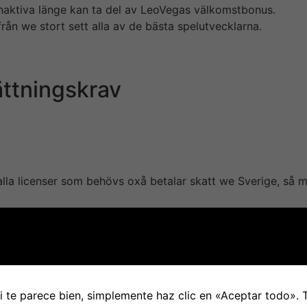
aktiva länge kan ta del av LeoVegas välkomstbonus.
från we stort sett alla av de bästa spelutvecklarna.
tioner för att du ska kunna få en sådan bra upplevelse som
 och garanterar därmed ett tryggt spelande.
ttningskrav
 casino då grundarna Robin Ramm-Ericson och Gustaf Hagman
. Detta skulle visa sig vara ett jätte genidrag då företage
la licenser som behövs oxå betalar skatt we Sverige, så man
 m?jligheten att använda någon av dem, men håll utkik efter
vi har i Sverige är helt klart LeoVegas.
 tillgängliga vilket gör att man har mulighed for at följa 
framgångsrika starten va det dags för företaget att expande
 te parece bien, simplemente haz clic en «Aceptar todo».
s stolt presentera trouble nya sportsbook.