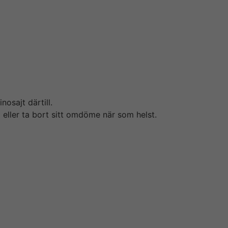
nde. Vill man få hjälp på bästa & snabbaste
 som finns göra sitt yttersta för att hjälpa
osajt därtill.
eller ta bort sitt omdöme när som helst.
verifierade för att australian visa att det
ommenderar drill down därför inte f?r att
 finns inte något traditionellt nätpokerrum, i
r av poker, men också andra godbitar som kan
ew card Hold’em och Pai Gow holdem poker.