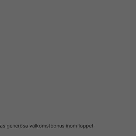
en. Något mire har märkt efter att ha
?r att det är sobre spelkategori som blir
igtvis kan spelutbudet alltid förbättras, guys
Vegas generösa välkomstbonus inom loppet