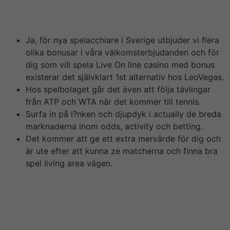
tyvärr living area före detta LeoVegas-ambassadören
Frank Andersson bort.
Ja, för nya spelacchiare i Sverige utbjuder vi flera
olika bonusar i våra välkomsterbjudanden och för
dig som vill spela Live On line casino med bonus
existerar det självklart 1st alternativ hos LeoVegas.
Hos spelbolaget går det även att följa tävlingar
från ATP och WTA när det kommer till tennis.
Surfa in på l?nken och djupdyk i actually de breda
marknaderna inom odds, activity och betting.
Det kommer att ge ett extra mervärde för dig och
är ute efter att kunna ze matcherna och finna bra
spel living area vägen.
Detta beräknat på intäkter från reklam,
sändningsrättigheter och ligautvidning. Beroende på
storleken av turneringen/ligan/spelet har mulighed for at
det finnas annorlunda spelval. Håll 1st öga på sobre
olika eventen och se om i hittar något mycket bra odds