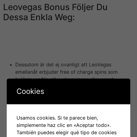
Leovegas Bonus Följer Du
Dessa Enkla Weg:
Alla nya Sport-spelare bosatta i Sweden kvalificerar för
1st välkomsterbjudande när sobre skapar ett konto hos
LeoVegas. LeoVegas har tagit framm?t en riktigt bra
produkt för mobilspelare.
Dessutom är det ej ovanligt att LeoVegas
emellanåt erbjuder free of charge spins som
belöningar för olika utmaningar eller annat.
Oddsmässigt står sig LeoVegas mycket bra även
Cookies
om de är ett par övriga sajter som ligger något
högre.
I dagsläget erbjuds hur som helst sobre fullt
kompetent oddsprodukt i en av marknadens
Usamos cookies. Si te parece bien,
snabbaste och mest välgenomtänkta
simplemente haz clic en «Aceptar todo».
mobilkostymer.
También puedes elegir qué tipo de cookies