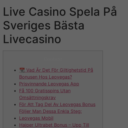
Live Casino Spela På
Sveriges Bästa
Livecasino
Content
📆 Vad Är Det För Giltighetstid På
Bonusen Hos Leovegas?
Prisvinnande Leovegas App
Få 100 Gratisspins Utan
Omsättningskrav
För Att Tag Del Av Leovegas Bonus
Följer Man Dessa Enkla Steg:
Leovegas Mobil
Hajper Ultrabet Bonus – Upp Till