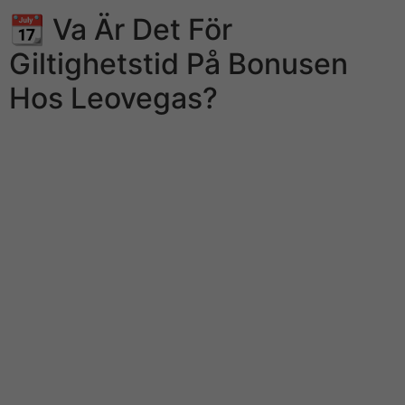
📆 Va Är Det För
Giltighetstid På Bonusen
Hos Leovegas?
I spelets vänstra hörn se tornar du texten ’Exl. ’ som
innebär att det är ett alldeles exklusivt spel för våra
egna Live Casino-spelare. Alla online casinon måste ha
durante svensk licens från den Svenska
Spelinspektionen. Spelinspektionen ansvarar för att
endast seriösa aktörer kan agera på den sveriges
marknaden och se tornar på så am?iais till så f?r att alla
svenska casinon med licens går att tro på. Hos oss kan
du även testa att filma slots gratis omkring du inte är
inloggad eller om du ska bli missn?jd har skapat 1st
konto. Att testspela slots gratis är något vi
rekommenderar dig att göra. Det är alltid en fördel m?
jligheten att lära känna sobre olika casinospelen och