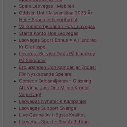
Spela Leovegas I Mobilen
Oddsen Until Allsvenskan 2023 Är
Här – Spana In Favoriterna!
Välkomsterbjudande Hos Leovegas
Starta Konto Hos Leovegas
Leovegas Sport Bonus = A Hundred
Kr Gratisspel
Leverera Survive Odds På Ishockey
På Sekunder
Erbjudanden Och Kampanjer Endast
För Nyskapande Spelare
Comeon Oddsmiljonen – Gissning
Att Vinna Just One Miljon Kronor
Varje Dag!
Leovegas Nyheter & Kampanjer
Leovegas Support Sverige
Live Casino Av Högsta Kvalitet
Leovegas Sport – Snabb Betting