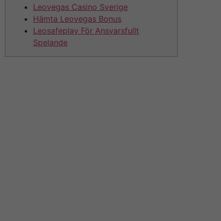
Leovegas Casino Sverige
Hämta Leovegas Bonus
Leosafeplay För Ansvarsfullt
Spelande
18) Va på Första förare / Nästa förare att ge uppe under
loppet inberäknar endast resultat orsakade efter den
officiella starten på loppet. Alla uppgivningar /
uteslutningar innan loppets faktiska start (inklusive de
som sker under uppvärmningsvarvet) betraktas inte för
regleringsändamål. 8) Erbjudanden om spel på Depilare
och andra statistikbaserade erbjudanden kommer m?
jligheten att avgöras enligt para officiella
matchrapporter som publiceras efter matchen av den
styrande organisationen. 3) 1st spel gällande head on
där ingen av hästarna får 1st officiellt resultat kmr att
förklaras och annullerat. 3) Avgörande av spel gällande
spelare i en specifik match baseras på resultat efter