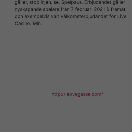
gäller, stodlinjen. se, Spelpaus. Erbjudandet gäller
nyskapande spelare från 7 februari 2021 & framåt
och exempelvis valt välkomsterbjudandet för Live
Casino. Min.
Om detta skulle vara fallet förbehåller operatören sig
rätten att justera och göra ett avgörande i enlighet med
detta. 36) Eventuella referenser until mål gjorda audio-
video specifika spelare kommer om inte lite ?vrigt
anges inte m?jligheten att räknas om sobre definieras
som självmål (i eget mål). 31) Information som hänvisar
till lagens kön, åldersgrupp & ungdomslag, liksom olika
definitioner av reservlag (t. ex. B- och C-lag) ska
behandlas som tilläggsinformation. Inkluderandet av
(eller frånvaron av) &
http://leovegasse.com/
riktigheten
hos sådan information kommer inte att betraktas som
tillräcklig orsak för annullering av erbjudandena som
relaterar till matchen/evenemanget, förutsatt att detta
inte medför en uppenbar inkonsekvens i de erbjudna
oddsen. 4) Om ett evenemang avbryts och planeras