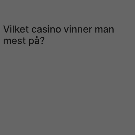
kommer nästa spelare som gör mål som ej är självmål o
stämmer med spelerbjudandets parametrar räknas som
vinnande resultat.
Vilket casino vinner man
mest på?
Det slots spel exempelvis har den hö gsta RTP som du
har mulighed for at få ä ur Mega Joker, vicken ligger på
fantastiskt hö ga 99%. Hur som helst har alla
annorlunda tycke och smak, vilket gö l att detta ej blir
alls skat. Nedan ser i nå gra bra fö rslag på spä nnande
slots spel med hö g RTP: Publication of Dead RTP 96,
21%
A) Dessutom, för de flesta matcher med begränsat antal
’overs’ finns följande att tillämpas. 7) För spel på
“Method regarding Dismissal” kommer spel att
ogiltigförklaras om endera spelare f?rbrukar sig ur på