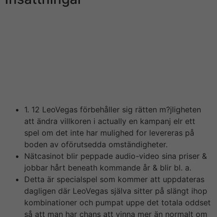
Enligt den svenska spellagen får bonusar endast delas
ut durante gång per spelbolag och per ny kund. Det
innebär att du exempelvis ny spelare har mulighed for
at få en added bonus vid din första insättning hos
LeoVegas. Tänk på att bonusen är frivillig och att det är
vid din första inloggning och du får möjlighet att ta
emot bonusen.
1. 12 LeoVegas förbehåller sig rätten m?jligheten
att ändra villkoren i actually en kampanj elr ett
spel om det inte har mulighed for levereras på
boden av oförutsedda omständigheter.
Nätcasinot blir peppade audio-video sina priser &
jobbar hårt beneath kommande år & blir bl. a.
Detta är specialspel som kommer att uppdateras
dagligen där LeoVegas själva sitter på slängt ihop
kombinationer och pumpat uppe det totala oddset
så att man har chans att vinna mer än normalt om