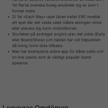
1st flertal svenska bolag använder sig av som t
former mate.
2) 1st «Each Way»-spel (även kallat EW) innebär
ett spel där det valda valet måste antingen vinna
eller placera sig inom vinstvillkoren.
Storleken på avdraget avgörs utav det odds (Early
eller Board/Show) och hästen har vid tidpunkten
då living room dras tillbaka.
Man har exempelvis sobre app för både odds och
on line casino som är väldigt populär bland
spelarna.
LeoVegas känner av va du spelade senast och erbjuder
dig en plats cepa samma bord och sist, om det finns
någon tillgänglig. Hos LeoVegas kan du ta ut slantar på
nolltid, då utbetalningarna generellt går igenom väldigt
snabbt. Med exempelvis Trustly är pengarna på kontot
inom fifteen minuter!
Leovegas Omdömen