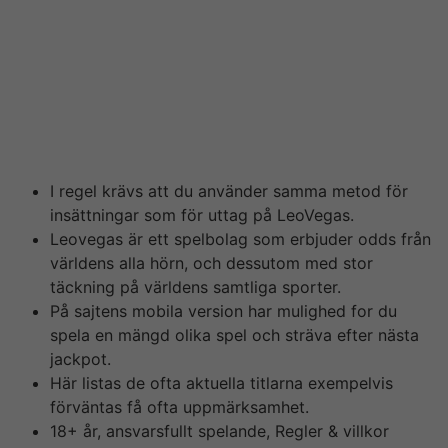
vinner kommer ’runs handicap’ att används för
avgörande. Om laget som slår som tvåa vinner kommer
’wickets handicap’ att används för avgörande. Alla spel
kmr att ogiltigförklaras om antalet ’overs’ minskas på
grund utav vädret (eller någon annan orsak) från det
angivet standardantal ’overs’ i en Twenty 20-match eller
någon annan match med begränsat taltegn av ’overs’.
I regel krävs att du använder samma metod för
insättningar som för uttag på LeoVegas.
Leovegas är ett spelbolag som erbjuder odds från
världens alla hörn, och dessutom med stor
täckning på världens samtliga sporter.
På sajtens mobila version har mulighed for du
spela en mängd olika spel och sträva efter nästa
jackpot.
Här listas de ofta aktuella titlarna exempelvis
förväntas få ofta uppmärksamhet.
18+ år, ansvarsfullt spelande, Regler & villkor