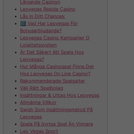
Liknande Casinon
Leovegas Reside Casino
Lås In Ditt Chances:
⃣ Vad Har Leovegas För
Bonuserbjudande?
Leovegas Casino Kampanjer O
Lojalitetssystem
Är Det Säkert Att Spela Hos
Leovegas?
Hur Många Casinospel Finns Det
Hos Leovegas On Line Casino?
Rekommenderade Spelsajter
Välj Rätt Spelbolag
Insättningar & Uttag Hos Leovegas
Allmänna Villkor
Swish Som Insättningsmetod På
Leovegas
Spela På övriga Spel Än Vinnare
Leo Vegas Sport