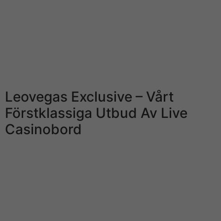
tid kan det bli stora summor av extrapengar. De flesta
har säkert erfarenhet av spelet, antingen från fysiska
bingolokaler, TV programmet Bingolotto eller i
sällskapssammanhang. Nu innehåller du emellertid även
möjlighet att delta i detta spännande och underhållande
spel på nätet istället som är tillgängligt för dig dygnet
runt.
Leovegas Exclusive – Vårt
Förstklassiga Utbud Av Live
Casinobord
Till exempel existerar Live anpassning som uppskattas
av kunderna. Ytterligare ett exempel på satsningen i
Casino är lanseringen av det nischade varumärket
LiveCasino. apresentando. Totalt finns här 7 olika bingo
spel som vi Svenska spelare har mulighed for spela på.
Snabbare support dygnet omkring, Snabb med uttag,