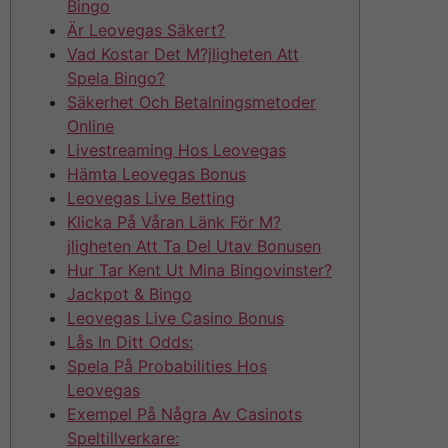
Bingo
Är Leovegas Säkert?
Vad Kostar Det M?jligheten Att
Spela Bingo?
Säkerhet Och Betalningsmetoder
Online
Livestreaming Hos Leovegas
Hämta Leovegas Bonus
Leovegas Live Betting
Klicka På Våran Länk För M?
jligheten Att Ta Del Utav Bonusen
Hur Tar Kent Ut Mina Bingovinster?
Jackpot & Bingo
Leovegas Live Casino Bonus
Lås In Ditt Odds:
Spela På Probabilities Hos
Leovegas
Exempel På Några Av Casinots
Speltillverkare: