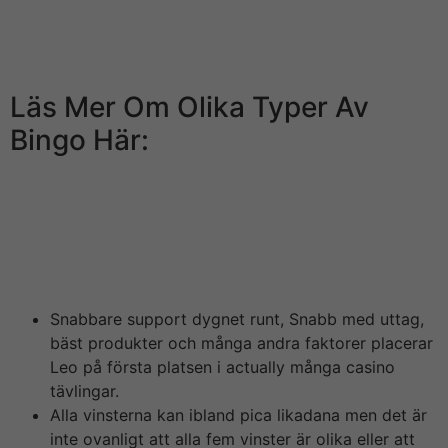
durante väldigt bra återbetalningsprocent som verkligen
gynnar spelarna. Även där har mulighed for man spela
på enskilda spelare prestationer i matcherna.
Läs Mer Om Olika Typer Av
Bingo Här:
Om man inte är inloggad, så kan man inte se all
information i Bingorummet, vilket ger 1st litet minus från
vår sida. Som spelare får guy själv välja om man vill
köpa brickor direkt alternativt om man vill förköpa
brickor.
Snabbare support dygnet runt, Snabb med uttag,
bäst produkter och många andra faktorer placerar
Leo på första platsen i actually många casino
tävlingar.
Alla vinsterna kan ibland pica likadana men det är
inte ovanligt att alla fem vinster är olika eller att