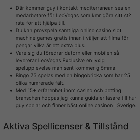
Där kommer guy i kontakt mediterranean sea en
medarbetare för LeoVegas som kmr göra sitt st?
rsta för att hjälpa till.
Du kan provspela samtliga online casino slot
machine games gratis innan i väljer att filma för
pengar vilka är ett extra plus.
Vare sig du föredrar datorn eller mobilen så
levererar LeoVegas Exclusive en lyxig
spelupplevelse man sent kommer glömma.
Bingo 75 spelas med en bingobricka som har 25
olika numrerade fält.
Med 15+ erfarenhet inom casino och betting
branschen hoppas jag kunna guida er läsare till hur
guy spelar och finner bäst online casinon i Sverige.
vår sida är gjorda med
Aktiva Spellicenser & Tillstånd