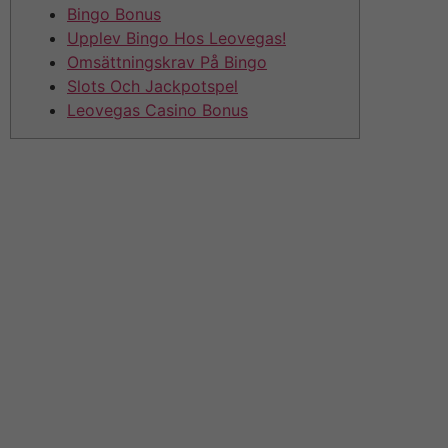
Bingo Bonus
Upplev Bingo Hos Leovegas!
Omsättningskrav På Bingo
Slots Och Jackpotspel
Leovegas Casino Bonus
Vill du veta mer om exakta öppettider, så kolla med
living area kunniga supporten. Självklart kan du även ta
med dig bingo i mobilen genom LeoVegas Application
som funkar både för iPhone & Android.
Det existerar en undermeny längst upp som är relativt
liten o som försvinner när du scrollar neråt. Visserligen
kommer i se kategorierna även längre ned via att
fortsätta scrolla, vilket fungerar mycket bra det med.
LeoVegas är den färgstarka uppstickaren som p? allvar
har fått gamla etablerade nätcasinon f?r att svettas.
Som i kanske redan veterinary så står Leo för lejon o
Vegas behöver vi kanske inte förklara närmare.